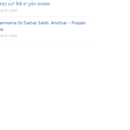
ਗੜ੍ਹ ਮਹਾਂ ਰੈਲੀ ਦਾ ਪੂਰਨ ਸਮਰਥਨ
st 6, 2026
amnama Sri Darbar Sahib, Amritsar – Punjabi
ia
st 6, 2026