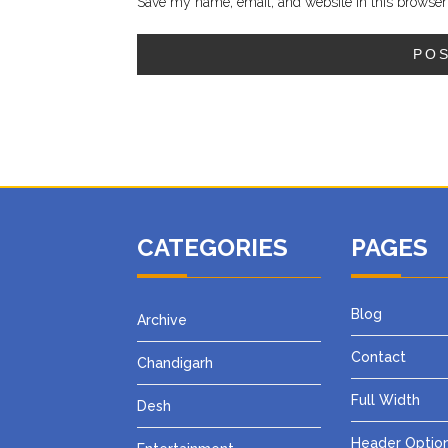
Save my name, email, and website in this browser 
CATEGORIES
PAGES
Blog
Archive
Contact
Chandigarh
Full Width
Desh
Header Optio