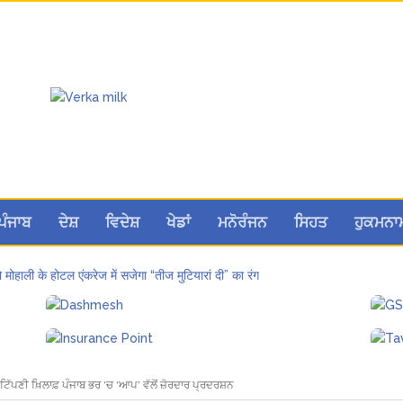
ਪੰਜਾਬ
ਦੇਸ਼
ਵਿਦੇਸ਼
ਖੇਡਾਂ
ਮਨੋਰੰਜਨ
ਸਿਹਤ
ਹੁਕਮਨਾ
मोहाली के होटल एंकरेज में सजेगा “तीज मुटियारां दी” का रंग
਼ਣ ਮਾਮਲੇ ‘ਚ ਤਹਿਲਕਾ ਮੈਗਜ਼ੀਨ ਦੇ ਸਾਬਕਾ ਸੰਪਾਦਕ ਤਰੁਣ ਤੇਜਪਾਲ ਨੂੰ 10 ਸਾਲ ਦੀ ਕੈਦ
ਕੂਲ ਲੈਕਚਰਾਰ ਯੂਨੀਅਨ ਪੰਜਾਬ ਵੱਲੋਂ 7 ਅਗਸਤ ਦੀ ਚੰਡੀਗੜ੍ਹ ਮਹਾਂ ਰੈਲੀ ਦਾ ਪੂਰਨ ਸਮਰਥਨ
a Sri Darbar Sahib, Amritsar – Punjabi Dunia
ਚ ਸ਼ਾਮਲ ਇਲਾਕਿਆਂ ਦੇ ਲੋਕ ਬੁਨਿਆਦੀ ਸਹੂਲਤਾਂ ਤੋਂ ਵਾਂਝੇ: ਹਰਦੇਵ ਸਿੰਘ ਉੱਭਾ
ਚ UPI ਅਤੇ ਹੋਰ ਡਿਜ਼ੀਟਲ ਭੁਗਤਾਨਾਂ ‘ਤੇ ਚਾਰਜ ਲਗਾਉਣ ਲਈ ਬਿੱਲ ਪਾਸ
ਿੱਪਣੀ ਖ਼ਿਲਾਫ਼ ਪੰਜਾਬ ਭਰ ‘ਚ ‘ਆਪ’ ਵੱਲੋਂ ਜ਼ੋਰਦਾਰ ਪ੍ਰਦਰਸ਼ਨ