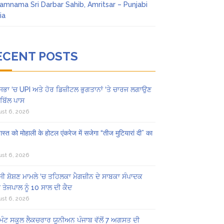
amnama Sri Darbar Sahib, Amritsar – Punjabi
ia
ECENT POSTS
ਸਭਾ ‘ਚ UPI ਅਤੇ ਹੋਰ ਡਿਜ਼ੀਟਲ ਭੁਗਤਾਨਾਂ ‘ਤੇ ਚਾਰਜ ਲਗਾਉਣ
ਬਿੱਲ ਪਾਸ
st 6, 2026
स्त को मोहाली के होटल एंकरेज में सजेगा “तीज मुटियारां दी” का
st 6, 2026
ੀ ਸ਼ੋਸ਼ਣ ਮਾਮਲੇ ‘ਚ ਤਹਿਲਕਾ ਮੈਗਜ਼ੀਨ ਦੇ ਸਾਬਕਾ ਸੰਪਾਦਕ
 ਤੇਜਪਾਲ ਨੂੰ 10 ਸਾਲ ਦੀ ਕੈਦ
st 6, 2026
ਿੰਟ ਸਕੂਲ ਲੈਕਚਰਾਰ ਯੂਨੀਅਨ ਪੰਜਾਬ ਵੱਲੋਂ 7 ਅਗਸਤ ਦੀ