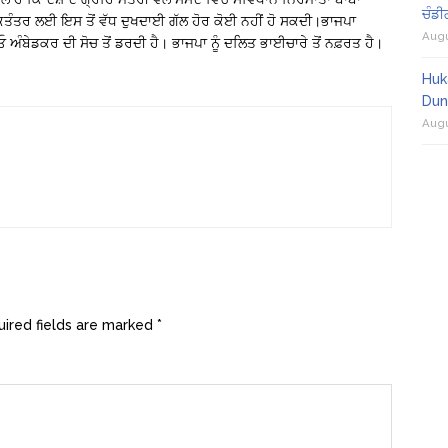
ਚੰਡੀ
ਤਰ ਲਈ ਇਸ ਤੋਂ ਵੱਧ ਦੁਖਦਾਈ ਗੱਲ ਹੋਰ ਕੋਈ ਨਹੀਂ ਹੋ ਸਕਦੀ।ਭਾਜਪਾ
Augu
ਓ ਅੰਬੇਡਕਰ ਦੀ ਸੋਚ ਤੋਂ ਡਰਦੀ ਹੈ। ਭਾਜਪਾ ਨੂੰ ਦਲਿਤ ਭਾਈਚਾਰੇ ਤੋਂ ਨਫ਼ਰਤ ਹੈ।
Huk
Dun
Augu
ired fields are marked
*