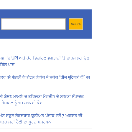
Search
Search
ਸਭਾ ‘ਚ UPI ਅਤੇ ਹੋਰ ਡਿਜ਼ੀਟਲ ਭੁਗਤਾਨਾਂ ‘ਤੇ ਚਾਰਜ ਲਗਾਉਣ
ਬਿੱਲ ਪਾਸ
स्त को मोहाली के होटल एंकरेज में सजेगा “तीज मुटियारां दी” का
ੀ ਸ਼ੋਸ਼ਣ ਮਾਮਲੇ ‘ਚ ਤਹਿਲਕਾ ਮੈਗਜ਼ੀਨ ਦੇ ਸਾਬਕਾ ਸੰਪਾਦਕ
 ਤੇਜਪਾਲ ਨੂੰ 10 ਸਾਲ ਦੀ ਕੈਦ
ਿੰਟ ਸਕੂਲ ਲੈਕਚਰਾਰ ਯੂਨੀਅਨ ਪੰਜਾਬ ਵੱਲੋਂ 7 ਅਗਸਤ ਦੀ
ਗੜ੍ਹ ਮਹਾਂ ਰੈਲੀ ਦਾ ਪੂਰਨ ਸਮਰਥਨ