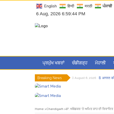
English
हिन्दी
मराठी
ਪੰਜਾਬੀ
6 Aug, 2026 6:59:45 PM
ਪ੍ਰਮੁੱਖ ਖਬਰਾਂ
ਚੰਡੀਗੜ੍ਹ
ਮੋਹਾਲੀ
Breaking News
8 अगस्त को 
August 6, 2026
ਜਿਨਸੀ ਸ਼ੋਸ
August 6, 2026
ਗੌਰਮਿੰਟ ਸ
August 6, 2026
Hukamnam
August 6, 2026
ਨਗਰ ਨਿਗਮ ‘
August 5, 2026
ਲੋਕ ਸਭਾ ‘
August 6, 2026
Home
Chandigarh
ਡਾ. ਅੰਬੇਡਕਰ ‘ਤੇ ਅਮਿਤ ਸ਼ਾਹ ਦੀ ਵਿਵਾਦਿਤ ਟ