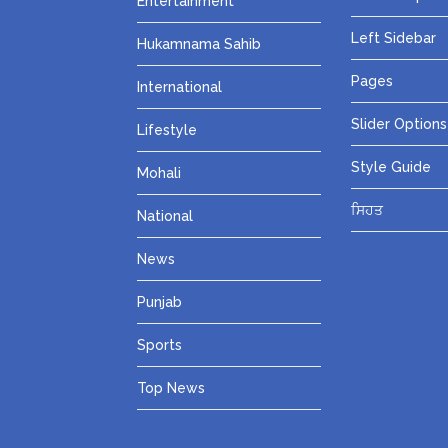
Entertainment
Left Sidebar
Hukamnama Sahib
Pages
International
Slider Options
Lifestyle
Style Guide
Mohali
ਸਿਹਤ
National
News
Punjab
Sports
Top News