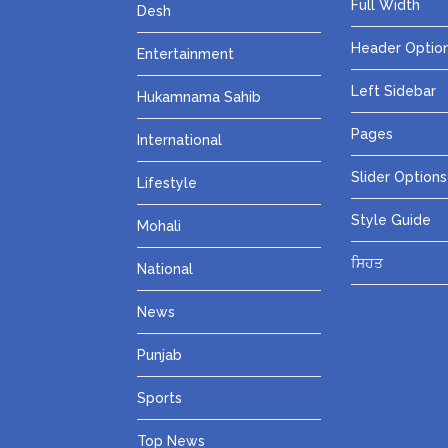
Full Width
Desh
Header Optio
Entertainment
Left Sidebar
Hukamnama Sahib
Pages
International
Slider Options
Lifestyle
Style Guide
Mohali
ਸਿਹਤ
National
News
Punjab
Sports
Top News