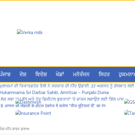
Hukamnama Sri Darbar Sahib, Amritsar – Punjabi Dunia
ਪੰਜਾਬ
ਦੇਸ਼
ਵਿਦੇਸ਼
ਖੇਡਾਂ
ਮਨੋਰੰਜਨ
ਸਿਹਤ
ਹੁਕਮਨਾ
ਪੰਜਾਬ ਪੁਲਿਸ ਪੈਨਸ਼ਨਰ ਐਸੋਸੀਏਸ਼ਨ ਦੇ ਹਜ਼ਾਰਾਂ ਮੈਂਬਰਾਂ ਨੇ ਮਹਾਂ ਰੈਲੀ ਵਿੱਚ ਭਰੀ ਹਾਜ਼ਰੀ
ਮੁਲਾਜ਼ਮਾਂ ਦੀ ਰਿਕਾਰਡਤੋੜ ਰੈਲੀ ਨੇ ਸਰਕਾਰ ਦੀ ਨੀਂਦ ਉਡਾਈ; 27 ਅਗਸਤ ਨੂੰ ਗੱਲਬਾਤ ਲਈ 
Hukamnama Sri Darbar Sahib, Amritsar – Punjabi Dunia
ਲੋਕ ਸਭਾ ‘ਚ UPI ਅਤੇ ਹੋਰ ਡਿਜ਼ੀਟਲ ਭੁਗਤਾਨਾਂ ‘ਤੇ ਚਾਰਜ ਲਗਾਉਣ ਲਈ ਬਿੱਲ ਪਾਸ
8 अगस्त को मोहाली के होटल एंकरेज में सजेगा “तीज मुटियारां दी” का रंग
ੈਚ ਮੀਂਹ ਕਾਰਨ ਡਰਾਅ