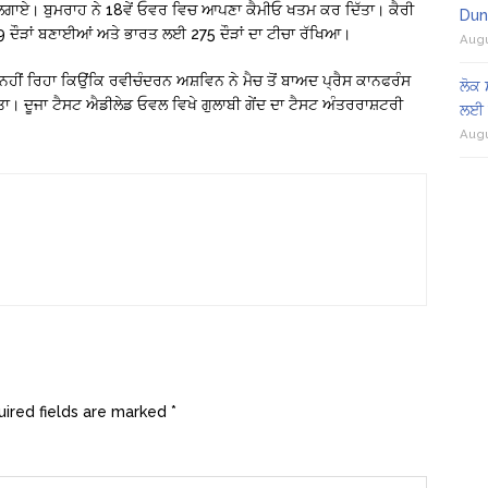
 ਚੌਕੇ ਲਗਾਏ। ਬੁਮਰਾਹ ਨੇ 18ਵੇਂ ਓਵਰ ਵਿਚ ਆਪਣਾ ਕੈਮੀਓ ਖਤਮ ਕਰ ਦਿੱਤਾ। ਕੈਰੀ
Dun
89 ਦੌੜਾਂ ਬਣਾਈਆਂ ਅਤੇ ਭਾਰਤ ਲਈ 275 ਦੌੜਾਂ ਦਾ ਟੀਚਾ ਰੱਖਿਆ।
Augu
ਨਹੀਂ ਰਿਹਾ ਕਿਉਂਕਿ ਰਵੀਚੰਦਰਨ ਅਸ਼ਵਿਨ ਨੇ ਮੈਚ ਤੋਂ ਬਾਅਦ ਪ੍ਰੈਸ ਕਾਨਫਰੰਸ
ਲੋਕ 
ਾ। ਦੂਜਾ ਟੈਸਟ ਐਡੀਲੇਡ ਓਵਲ ਵਿਖੇ ਗੁਲਾਬੀ ਗੇਂਦ ਦਾ ਟੈਸਟ ਅੰਤਰਰਾਸ਼ਟਰੀ
ਲਈ 
Augu
ired fields are marked
*