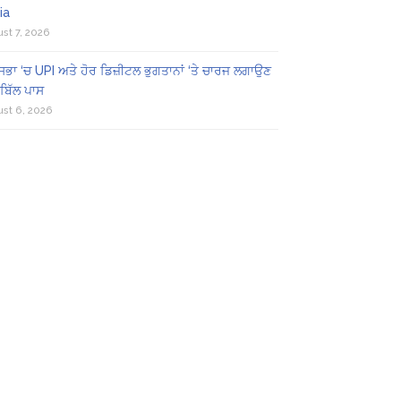
ia
st 7, 2026
ਸਭਾ ‘ਚ UPI ਅਤੇ ਹੋਰ ਡਿਜ਼ੀਟਲ ਭੁਗਤਾਨਾਂ ‘ਤੇ ਚਾਰਜ ਲਗਾਉਣ
ਬਿੱਲ ਪਾਸ
st 6, 2026