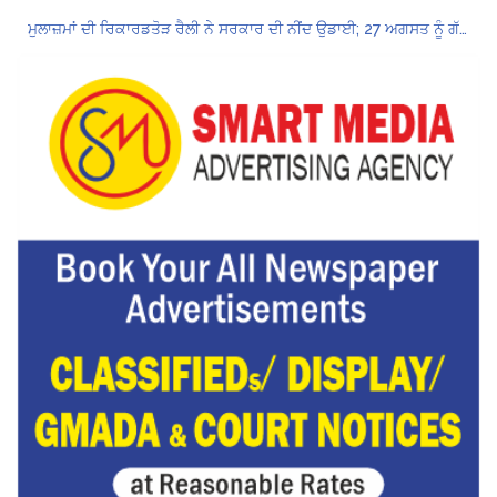
ਮੁਲਾਜ਼ਮਾਂ ਦੀ ਰਿਕਾਰਡਤੋੜ ਰੈਲੀ ਨੇ ਸਰਕਾਰ ਦੀ ਨੀਂਦ ਉਡਾਈ; 27 ਅਗਸਤ ਨੂੰ ਗੱਲਬਾਤ ਲਈ ਸੱਦਾ
Hukamnama Sri Darbar Sahib, Amritsar – Punjabi Dunia
ਲੋਕ ਸਭਾ ‘ਚ UPI ਅਤੇ ਹੋਰ ਡਿਜ਼ੀਟਲ ਭੁਗਤਾਨਾਂ ‘ਤੇ ਚਾਰਜ ਲਗਾਉਣ ਲਈ ਬਿੱਲ ਪਾਸ
8 अगस्त को मोहाली के होटल एंकरेज में सजेगा “तीज मुटियारां दी” का रंग
ਜਿਨਸੀ ਸ਼ੋਸ਼ਣ ਮਾਮਲੇ ‘ਚ ਤਹਿਲਕਾ ਮੈਗਜ਼ੀਨ ਦੇ ਸਾਬਕਾ ਸੰਪਾਦਕ ਤਰੁਣ ਤੇਜਪਾਲ ਨੂੰ 10 ਸਾਲ ਦੀ ਕੈਦ
ਪੰਜਾਬ ਪੁਲਿਸ ਪੈਨਸ਼ਨਰ ਐਸੋਸੀਏਸ਼ਨ ਦੇ ਹਜ਼ਾਰਾਂ ਮੈਂਬਰਾਂ ਨੇ ਮਹਾਂ ਰੈਲੀ ਵਿੱਚ ਭਰੀ ਹਾਜ਼ਰੀ