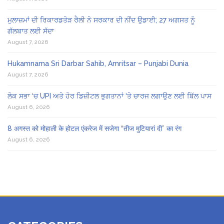
ਮੁਲਾਜ਼ਮਾਂ ਦੀ ਰਿਕਾਰਡਤੋੜ ਰੈਲੀ ਨੇ ਸਰਕਾਰ ਦੀ ਨੀਂਦ ਉਡਾਈ; 27 ਅਗਸਤ ਨੂੰ
ਗੱਲਬਾਤ ਲਈ ਸੱਦਾ
August 7, 2026
Hukamnama Sri Darbar Sahib, Amritsar – Punjabi Dunia
August 7, 2026
ਲੋਕ ਸਭਾ ‘ਚ UPI ਅਤੇ ਹੋਰ ਡਿਜ਼ੀਟਲ ਭੁਗਤਾਨਾਂ ‘ਤੇ ਚਾਰਜ ਲਗਾਉਣ ਲਈ ਬਿੱਲ ਪਾਸ
August 6, 2026
8 अगस्त को मोहाली के होटल एंकरेज में सजेगा “तीज मुटियारां दी” का रंग
August 6, 2026