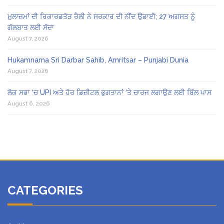
ਮੁਲਾਜ਼ਮਾਂ ਦੀ ਰਿਕਾਰਡਤੋੜ ਰੈਲੀ ਨੇ ਸਰਕਾਰ ਦੀ ਨੀਂਦ ਉਡਾਈ; 27 ਅਗਸਤ ਨੂੰ
ਗੱਲਬਾਤ ਲਈ ਸੱਦਾ
August 7, 2026
Hukamnama Sri Darbar Sahib, Amritsar – Punjabi Dunia
August 7, 2026
ਲੋਕ ਸਭਾ ‘ਚ UPI ਅਤੇ ਹੋਰ ਡਿਜ਼ੀਟਲ ਭੁਗਤਾਨਾਂ ‘ਤੇ ਚਾਰਜ ਲਗਾਉਣ ਲਈ ਬਿੱਲ ਪਾਸ
August 6, 2026
CATEGORIES