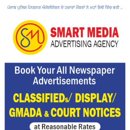
ਪੰਜਾਬ ਪੁਲਿਸ ਪੈਨਸ਼ਨਰ ਐਸੋਸੀਏਸ਼ਨ ਦੇ ਹਜ਼ਾਰਾਂ ਮੈਂਬਰਾਂ ਨੇ ਮਹਾਂ ਰੈਲੀ ਵਿੱਚ ਭਰੀ ਹਾਜ਼ਰੀ
ਮੁਲਾਜ਼ਮਾਂ ਦੀ ਰਿਕਾਰਡਤੋੜ ਰੈਲੀ ਨੇ ਸਰਕਾਰ ਦੀ ਨੀਂਦ ਉਡਾਈ; 27 ਅਗਸਤ ਨੂੰ ਗੱਲਬਾਤ ਲਈ ਸੱਦਾ
Hukamnama Sri Darbar Sahib, Amritsar – Punjabi Dunia
ਲੋਕ ਸਭਾ ‘ਚ UPI ਅਤੇ ਹੋਰ ਡਿਜ਼ੀਟਲ ਭੁਗਤਾਨਾਂ ‘ਤੇ ਚਾਰਜ ਲਗਾਉਣ ਲਈ ਬਿੱਲ ਪਾਸ
8 अगस्त को मोहाली के होटल एंकरेज में सजेगा “तीज मुटियारां दी” का रंग
Hukamnama Sri Darbar Sahib, Amritsar – Punjabi Dunia