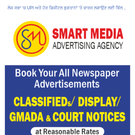
ਲੋਕ ਸਭਾ ‘ਚ UPI ਅਤੇ ਹੋਰ ਡਿਜ਼ੀਟਲ ਭੁਗਤਾਨਾਂ ‘ਤੇ ਚਾਰਜ ਲਗਾਉਣ ਲਈ ਬਿੱਲ ਪਾਸ
8 अगस्त को मोहाली के होटल एंकरेज में सजेगा “तीज मुटियारां दी” का रंग
ਜਿਨਸੀ ਸ਼ੋਸ਼ਣ ਮਾਮਲੇ ‘ਚ ਤਹਿਲਕਾ ਮੈਗਜ਼ੀਨ ਦੇ ਸਾਬਕਾ ਸੰਪਾਦਕ ਤਰੁਣ ਤੇਜਪਾਲ ਨੂੰ 10 ਸਾਲ ਦੀ ਕੈਦ
ਗੌਰਮਿੰਟ ਸਕੂਲ ਲੈਕਚਰਾਰ ਯੂਨੀਅਨ ਪੰਜਾਬ ਵੱਲੋਂ 7 ਅਗਸਤ ਦੀ ਚੰਡੀਗੜ੍ਹ ਮਹਾਂ ਰੈਲੀ ਦਾ ਪੂਰਨ ਸਮਰਥਨ
Hukamnama Sri Darbar Sahib, Amritsar – Punjabi Dunia
Hukamnama Sri Darbar Sahib, Amritsar – Punjabi Dunia