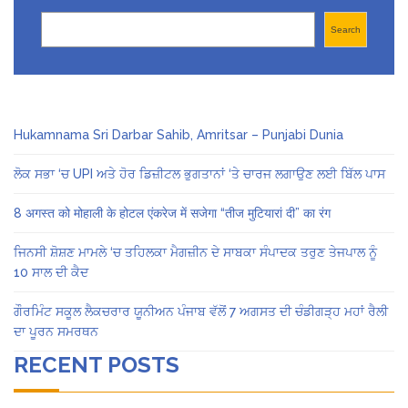
Search
Search
Hukamnama Sri Darbar Sahib, Amritsar – Punjabi Dunia
ਲੋਕ ਸਭਾ ‘ਚ UPI ਅਤੇ ਹੋਰ ਡਿਜ਼ੀਟਲ ਭੁਗਤਾਨਾਂ ‘ਤੇ ਚਾਰਜ ਲਗਾਉਣ ਲਈ ਬਿੱਲ ਪਾਸ
8 अगस्त को मोहाली के होटल एंकरेज में सजेगा “तीज मुटियारां दी” का रंग
ਜਿਨਸੀ ਸ਼ੋਸ਼ਣ ਮਾਮਲੇ ‘ਚ ਤਹਿਲਕਾ ਮੈਗਜ਼ੀਨ ਦੇ ਸਾਬਕਾ ਸੰਪਾਦਕ ਤਰੁਣ ਤੇਜਪਾਲ ਨੂੰ
10 ਸਾਲ ਦੀ ਕੈਦ
ਗੌਰਮਿੰਟ ਸਕੂਲ ਲੈਕਚਰਾਰ ਯੂਨੀਅਨ ਪੰਜਾਬ ਵੱਲੋਂ 7 ਅਗਸਤ ਦੀ ਚੰਡੀਗੜ੍ਹ ਮਹਾਂ ਰੈਲੀ
ਦਾ ਪੂਰਨ ਸਮਰਥਨ
RECENT POSTS