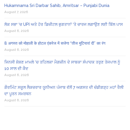
Hukamnama Sri Darbar Sahib, Amritsar – Punjabi Dunia
August 7, 2026
ਲੋਕ ਸਭਾ ‘ਚ UPI ਅਤੇ ਹੋਰ ਡਿਜ਼ੀਟਲ ਭੁਗਤਾਨਾਂ ‘ਤੇ ਚਾਰਜ ਲਗਾਉਣ ਲਈ ਬਿੱਲ ਪਾਸ
August 6, 2026
8 अगस्त को मोहाली के होटल एंकरेज में सजेगा “तीज मुटियारां दी” का रंग
August 6, 2026
ਜਿਨਸੀ ਸ਼ੋਸ਼ਣ ਮਾਮਲੇ ‘ਚ ਤਹਿਲਕਾ ਮੈਗਜ਼ੀਨ ਦੇ ਸਾਬਕਾ ਸੰਪਾਦਕ ਤਰੁਣ ਤੇਜਪਾਲ ਨੂੰ
10 ਸਾਲ ਦੀ ਕੈਦ
August 6, 2026
ਗੌਰਮਿੰਟ ਸਕੂਲ ਲੈਕਚਰਾਰ ਯੂਨੀਅਨ ਪੰਜਾਬ ਵੱਲੋਂ 7 ਅਗਸਤ ਦੀ ਚੰਡੀਗੜ੍ਹ ਮਹਾਂ ਰੈਲੀ
ਦਾ ਪੂਰਨ ਸਮਰਥਨ
August 6, 2026