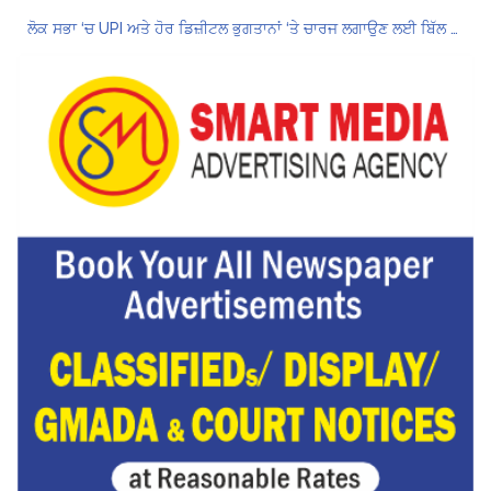
ਲੋਕ ਸਭਾ ‘ਚ UPI ਅਤੇ ਹੋਰ ਡਿਜ਼ੀਟਲ ਭੁਗਤਾਨਾਂ ‘ਤੇ ਚਾਰਜ ਲਗਾਉਣ ਲਈ ਬਿੱਲ ਪਾਸ
8 अगस्त को मोहाली के होटल एंकरेज में सजेगा “तीज मुटियारां दी” का रंग
ਜਿਨਸੀ ਸ਼ੋਸ਼ਣ ਮਾਮਲੇ ‘ਚ ਤਹਿਲਕਾ ਮੈਗਜ਼ੀਨ ਦੇ ਸਾਬਕਾ ਸੰਪਾਦਕ ਤਰੁਣ ਤੇਜਪਾਲ ਨੂੰ 10 ਸਾਲ ਦੀ ਕੈਦ
ਗੌਰਮਿੰਟ ਸਕੂਲ ਲੈਕਚਰਾਰ ਯੂਨੀਅਨ ਪੰਜਾਬ ਵੱਲੋਂ 7 ਅਗਸਤ ਦੀ ਚੰਡੀਗੜ੍ਹ ਮਹਾਂ ਰੈਲੀ ਦਾ ਪੂਰਨ ਸਮਰਥਨ
Hukamnama Sri Darbar Sahib, Amritsar – Punjabi Dunia
Hukamnama Sri Darbar Sahib, Amritsar – Punjabi Dunia