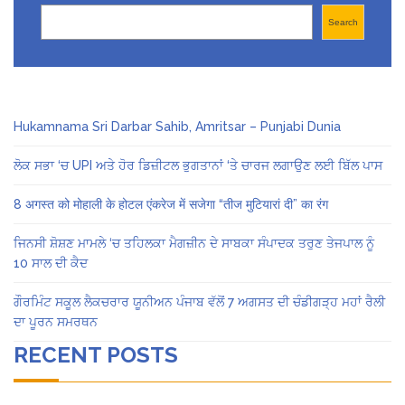
Search
Search
Hukamnama Sri Darbar Sahib, Amritsar – Punjabi Dunia
ਲੋਕ ਸਭਾ ‘ਚ UPI ਅਤੇ ਹੋਰ ਡਿਜ਼ੀਟਲ ਭੁਗਤਾਨਾਂ ‘ਤੇ ਚਾਰਜ ਲਗਾਉਣ ਲਈ ਬਿੱਲ ਪਾਸ
8 अगस्त को मोहाली के होटल एंकरेज में सजेगा “तीज मुटियारां दी” का रंग
ਜਿਨਸੀ ਸ਼ੋਸ਼ਣ ਮਾਮਲੇ ‘ਚ ਤਹਿਲਕਾ ਮੈਗਜ਼ੀਨ ਦੇ ਸਾਬਕਾ ਸੰਪਾਦਕ ਤਰੁਣ ਤੇਜਪਾਲ ਨੂੰ
10 ਸਾਲ ਦੀ ਕੈਦ
ਗੌਰਮਿੰਟ ਸਕੂਲ ਲੈਕਚਰਾਰ ਯੂਨੀਅਨ ਪੰਜਾਬ ਵੱਲੋਂ 7 ਅਗਸਤ ਦੀ ਚੰਡੀਗੜ੍ਹ ਮਹਾਂ ਰੈਲੀ
ਦਾ ਪੂਰਨ ਸਮਰਥਨ
RECENT POSTS