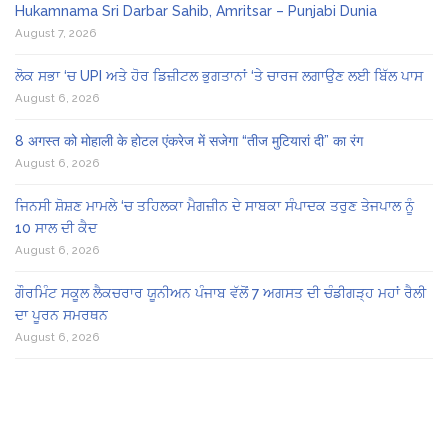
Hukamnama Sri Darbar Sahib, Amritsar – Punjabi Dunia
August 7, 2026
ਲੋਕ ਸਭਾ ‘ਚ UPI ਅਤੇ ਹੋਰ ਡਿਜ਼ੀਟਲ ਭੁਗਤਾਨਾਂ ‘ਤੇ ਚਾਰਜ ਲਗਾਉਣ ਲਈ ਬਿੱਲ ਪਾਸ
August 6, 2026
8 अगस्त को मोहाली के होटल एंकरेज में सजेगा “तीज मुटियारां दी” का रंग
August 6, 2026
ਜਿਨਸੀ ਸ਼ੋਸ਼ਣ ਮਾਮਲੇ ‘ਚ ਤਹਿਲਕਾ ਮੈਗਜ਼ੀਨ ਦੇ ਸਾਬਕਾ ਸੰਪਾਦਕ ਤਰੁਣ ਤੇਜਪਾਲ ਨੂੰ
10 ਸਾਲ ਦੀ ਕੈਦ
August 6, 2026
ਗੌਰਮਿੰਟ ਸਕੂਲ ਲੈਕਚਰਾਰ ਯੂਨੀਅਨ ਪੰਜਾਬ ਵੱਲੋਂ 7 ਅਗਸਤ ਦੀ ਚੰਡੀਗੜ੍ਹ ਮਹਾਂ ਰੈਲੀ
ਦਾ ਪੂਰਨ ਸਮਰਥਨ
August 6, 2026