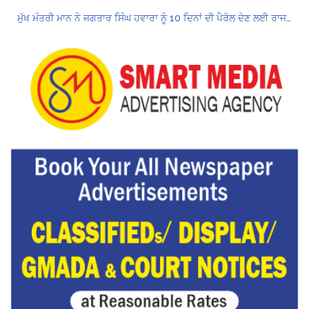
ਮੁੱਖ ਮੰਤਰੀ ਮਾਨ ਨੇ ਜਗਤਾਰ ਸਿੰਘ ਹਵਾਰਾ ਨੂੰ 10 ਦਿਨਾਂ ਦੀ ਪੈਰੋਲ ਦੇਣ ਲਈ ਰਾਜਪਾਲ ਨੂੰ ਲਿਖਿਆ ਪੱਤਰ
Hukamnama Sri Darbar Sahib, Amritsar – Punjabi Dunia
ਪੰਜਾਬ ਪੁਲਿਸ ਪੈਨਸ਼ਨਰ ਐਸੋਸੀਏਸ਼ਨ ਦੇ ਹਜ਼ਾਰਾਂ ਮੈਂਬਰਾਂ ਨੇ ਮਹਾਂ ਰੈਲੀ ਵਿੱਚ ਭਰੀ ਹਾਜ਼ਰੀ
ਮੁਲਾਜ਼ਮਾਂ ਦੀ ਰਿਕਾਰਡਤੋੜ ਰੈਲੀ ਨੇ ਸਰਕਾਰ ਦੀ ਨੀਂਦ ਉਡਾਈ; 27 ਅਗਸਤ ਨੂੰ ਗੱਲਬਾਤ ਲਈ ਸੱਦਾ
Hukamnama Sri Darbar Sahib, Amritsar – Punjabi Dunia
CM ਮਾਨ ਨੇ 866 ਨੌਜਵਾਨਾਂ ਨੂੰ ਸਰਕਾਰੀ ਨੌਕਰੀਆਂ ਦੇ ਨਿਯੁਕਤੀ ਪੱਤਰ ਸੌਂਪੇ