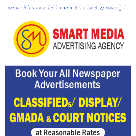
ਮੁਲਾਜ਼ਮਾਂ ਦੀ ਰਿਕਾਰਡਤੋੜ ਰੈਲੀ ਨੇ ਸਰਕਾਰ ਦੀ ਨੀਂਦ ਉਡਾਈ; 27 ਅਗਸਤ ਨੂੰ ਗੱਲਬਾਤ ਲਈ ਸੱਦਾ
Hukamnama Sri Darbar Sahib, Amritsar – Punjabi Dunia
ਲੋਕ ਸਭਾ ‘ਚ UPI ਅਤੇ ਹੋਰ ਡਿਜ਼ੀਟਲ ਭੁਗਤਾਨਾਂ ‘ਤੇ ਚਾਰਜ ਲਗਾਉਣ ਲਈ ਬਿੱਲ ਪਾਸ
8 अगस्त को मोहाली के होटल एंकरेज में सजेगा “तीज मुटियारां दी” का रंग
ਜਿਨਸੀ ਸ਼ੋਸ਼ਣ ਮਾਮਲੇ ‘ਚ ਤਹਿਲਕਾ ਮੈਗਜ਼ੀਨ ਦੇ ਸਾਬਕਾ ਸੰਪਾਦਕ ਤਰੁਣ ਤੇਜਪਾਲ ਨੂੰ 10 ਸਾਲ ਦੀ ਕੈਦ
ਪੰਜਾਬ ਪੁਲਿਸ ਪੈਨਸ਼ਨਰ ਐਸੋਸੀਏਸ਼ਨ ਦੇ ਹਜ਼ਾਰਾਂ ਮੈਂਬਰਾਂ ਨੇ ਮਹਾਂ ਰੈਲੀ ਵਿੱਚ ਭਰੀ ਹਾਜ਼ਰੀ