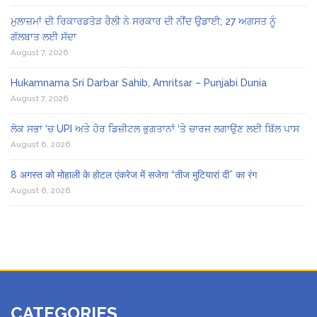
ਮੁਲਾਜ਼ਮਾਂ ਦੀ ਰਿਕਾਰਡਤੋੜ ਰੈਲੀ ਨੇ ਸਰਕਾਰ ਦੀ ਨੀਂਦ ਉਡਾਈ; 27 ਅਗਸਤ ਨੂੰ
ਗੱਲਬਾਤ ਲਈ ਸੱਦਾ
August 7, 2026
Hukamnama Sri Darbar Sahib, Amritsar – Punjabi Dunia
August 7, 2026
ਲੋਕ ਸਭਾ ‘ਚ UPI ਅਤੇ ਹੋਰ ਡਿਜ਼ੀਟਲ ਭੁਗਤਾਨਾਂ ‘ਤੇ ਚਾਰਜ ਲਗਾਉਣ ਲਈ ਬਿੱਲ ਪਾਸ
August 6, 2026
8 अगस्त को मोहाली के होटल एंकरेज में सजेगा “तीज मुटियारां दी” का रंग
August 6, 2026
CATEGORIES