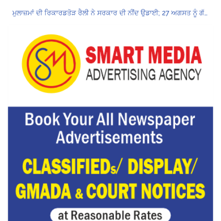
ਮੁਲਾਜ਼ਮਾਂ ਦੀ ਰਿਕਾਰਡਤੋੜ ਰੈਲੀ ਨੇ ਸਰਕਾਰ ਦੀ ਨੀਂਦ ਉਡਾਈ; 27 ਅਗਸਤ ਨੂੰ ਗੱਲਬਾਤ ਲਈ ਸੱਦਾ
Hukamnama Sri Darbar Sahib, Amritsar – Punjabi Dunia
ਲੋਕ ਸਭਾ ‘ਚ UPI ਅਤੇ ਹੋਰ ਡਿਜ਼ੀਟਲ ਭੁਗਤਾਨਾਂ ‘ਤੇ ਚਾਰਜ ਲਗਾਉਣ ਲਈ ਬਿੱਲ ਪਾਸ
8 अगस्त को मोहाली के होटल एंकरेज में सजेगा “तीज मुटियारां दी” का रंग
ਜਿਨਸੀ ਸ਼ੋਸ਼ਣ ਮਾਮਲੇ ‘ਚ ਤਹਿਲਕਾ ਮੈਗਜ਼ੀਨ ਦੇ ਸਾਬਕਾ ਸੰਪਾਦਕ ਤਰੁਣ ਤੇਜਪਾਲ ਨੂੰ 10 ਸਾਲ ਦੀ ਕੈਦ
ਪੰਜਾਬ ਪੁਲਿਸ ਪੈਨਸ਼ਨਰ ਐਸੋਸੀਏਸ਼ਨ ਦੇ ਹਜ਼ਾਰਾਂ ਮੈਂਬਰਾਂ ਨੇ ਮਹਾਂ ਰੈਲੀ ਵਿੱਚ ਭਰੀ ਹਾਜ਼ਰੀ