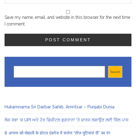
Save my name, email, and website in this browser for the next time
I comment.
Search
Search
Hukamnama Sri Darbar Sahib, Amritsar – Punjabi Dunia
ਲੋਕ ਸਭਾ ‘ਚ UPI ਅਤੇ ਹੋਰ ਡਿਜ਼ੀਟਲ ਭੁਗਤਾਨਾਂ ‘ਤੇ ਚਾਰਜ ਲਗਾਉਣ ਲਈ ਬਿੱਲ ਪਾਸ
8 अगस्त को मोहाली के होटल एंकरेज में सजेगा “तीज मुटियारां दी” का रंग