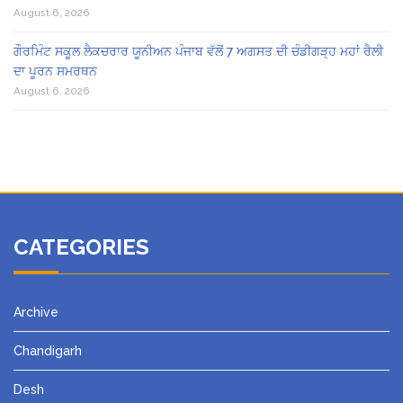
August 6, 2026
ਗੌਰਮਿੰਟ ਸਕੂਲ ਲੈਕਚਰਾਰ ਯੂਨੀਅਨ ਪੰਜਾਬ ਵੱਲੋਂ 7 ਅਗਸਤ ਦੀ ਚੰਡੀਗੜ੍ਹ ਮਹਾਂ ਰੈਲੀ
ਦਾ ਪੂਰਨ ਸਮਰਥਨ
August 6, 2026
CATEGORIES
Archive
Chandigarh
Desh