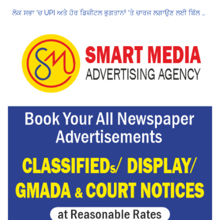
ਲੋਕ ਸਭਾ ‘ਚ UPI ਅਤੇ ਹੋਰ ਡਿਜ਼ੀਟਲ ਭੁਗਤਾਨਾਂ ‘ਤੇ ਚਾਰਜ ਲਗਾਉਣ ਲਈ ਬਿੱਲ ਪਾਸ
8 अगस्त को मोहाली के होटल एंकरेज में सजेगा “तीज मुटियारां दी” का रंग
ਜਿਨਸੀ ਸ਼ੋਸ਼ਣ ਮਾਮਲੇ ‘ਚ ਤਹਿਲਕਾ ਮੈਗਜ਼ੀਨ ਦੇ ਸਾਬਕਾ ਸੰਪਾਦਕ ਤਰੁਣ ਤੇਜਪਾਲ ਨੂੰ 10 ਸਾਲ ਦੀ ਕੈਦ
ਗੌਰਮਿੰਟ ਸਕੂਲ ਲੈਕਚਰਾਰ ਯੂਨੀਅਨ ਪੰਜਾਬ ਵੱਲੋਂ 7 ਅਗਸਤ ਦੀ ਚੰਡੀਗੜ੍ਹ ਮਹਾਂ ਰੈਲੀ ਦਾ ਪੂਰਨ ਸਮਰਥਨ
Hukamnama Sri Darbar Sahib, Amritsar – Punjabi Dunia
Hukamnama Sri Darbar Sahib, Amritsar – Punjabi Dunia