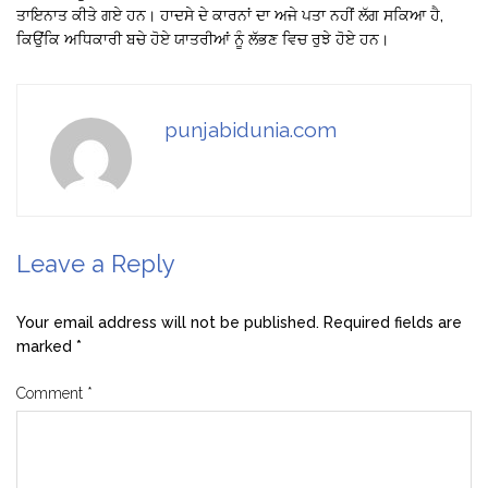
ਤਾਇਨਾਤ ਕੀਤੇ ਗਏ ਹਨ। ਹਾਦਸੇ ਦੇ ਕਾਰਨਾਂ ਦਾ ਅਜੇ ਪਤਾ ਨਹੀਂ ਲੱਗ ਸਕਿਆ ਹੈ,
ਕਿਉਂਕਿ ਅਧਿਕਾਰੀ ਬਚੇ ਹੋਏ ਯਾਤਰੀਆਂ ਨੂੰ ਲੱਭਣ ਵਿਚ ਰੁਝੇ ਹੋਏ ਹਨ।
punjabidunia.com
Leave a Reply
Your email address will not be published.
Required fields are
marked
*
Comment
*