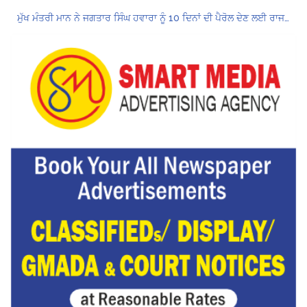
ਮੁੱਖ ਮੰਤਰੀ ਮਾਨ ਨੇ ਜਗਤਾਰ ਸਿੰਘ ਹਵਾਰਾ ਨੂੰ 10 ਦਿਨਾਂ ਦੀ ਪੈਰੋਲ ਦੇਣ ਲਈ ਰਾਜਪਾਲ ਨੂੰ ਲਿਖਿਆ ਪੱਤਰ
Hukamnama Sri Darbar Sahib, Amritsar – Punjabi Dunia
ਪੰਜਾਬ ਪੁਲਿਸ ਪੈਨਸ਼ਨਰ ਐਸੋਸੀਏਸ਼ਨ ਦੇ ਹਜ਼ਾਰਾਂ ਮੈਂਬਰਾਂ ਨੇ ਮਹਾਂ ਰੈਲੀ ਵਿੱਚ ਭਰੀ ਹਾਜ਼ਰੀ
ਮੁਲਾਜ਼ਮਾਂ ਦੀ ਰਿਕਾਰਡਤੋੜ ਰੈਲੀ ਨੇ ਸਰਕਾਰ ਦੀ ਨੀਂਦ ਉਡਾਈ; 27 ਅਗਸਤ ਨੂੰ ਗੱਲਬਾਤ ਲਈ ਸੱਦਾ
Hukamnama Sri Darbar Sahib, Amritsar – Punjabi Dunia
CM ਮਾਨ ਨੇ 866 ਨੌਜਵਾਨਾਂ ਨੂੰ ਸਰਕਾਰੀ ਨੌਕਰੀਆਂ ਦੇ ਨਿਯੁਕਤੀ ਪੱਤਰ ਸੌਂਪੇ