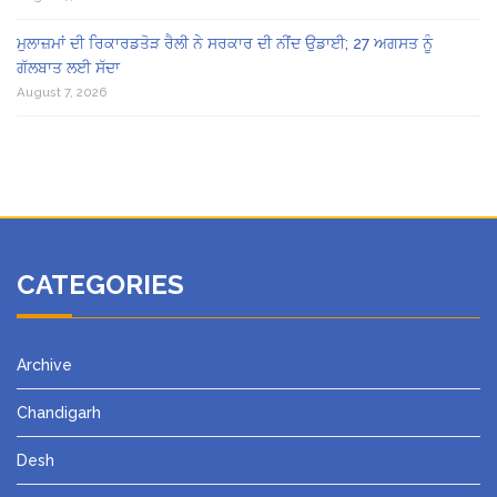
ਮੁਲਾਜ਼ਮਾਂ ਦੀ ਰਿਕਾਰਡਤੋੜ ਰੈਲੀ ਨੇ ਸਰਕਾਰ ਦੀ ਨੀਂਦ ਉਡਾਈ; 27 ਅਗਸਤ ਨੂੰ
ਗੱਲਬਾਤ ਲਈ ਸੱਦਾ
August 7, 2026
CATEGORIES
Archive
Chandigarh
Desh