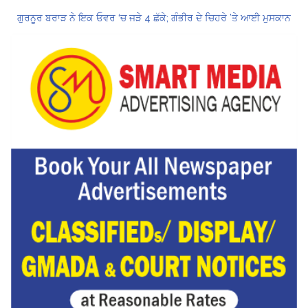
ਗੁਰਨੂਰ ਬਰਾੜ ਨੇ ਇਕ ਓਵਰ ‘ਚ ਜੜੇ 4 ਛੱਕੇ; ਗੰਭੀਰ ਦੇ ਚਿਹਰੇ ’ਤੇ ਆਈ ਮੁਸਕਾਨ
ਕੇਂਦਰ ਦਾ ਸਪੱਸ਼ਟੀਕਰਨ: UPI ਸੇਵਾਵਾਂ, ਆਮ ਲੋਕਾਂ ਲਈ ਮੁਫ਼ਤ ਜਾਰੀ ਰਹਿਣਗੀਆਂ, ਵਪਾਰੀਆਂ ਲਈ ਮਾਮੂਲੀ ਫੀਸ!
Hukamnama Sri Darbar Sahib, Amritsar – Punjabi Dunia
CM ਮਾਨ ਨੇ 866 ਨੌਜਵਾਨਾਂ ਨੂੰ ਸਰਕਾਰੀ ਨੌਕਰੀਆਂ ਦੇ ਨਿਯੁਕਤੀ ਪੱਤਰ ਸੌਂਪੇ
ਮੁੱਖ ਮੰਤਰੀ ਮਾਨ ਨੇ ਜਗਤਾਰ ਸਿੰਘ ਹਵਾਰਾ ਨੂੰ 10 ਦਿਨਾਂ ਦੀ ਪੈਰੋਲ ਦੇਣ ਲਈ ਰਾਜਪਾਲ ਨੂੰ ਲਿਖਿਆ ਪੱਤਰ
ਸ੍ਰੀਲੰਕਾ ਟੈਸਟ ਸੀਰੀਜ਼: ਸਰਫ਼ਰਾਜ਼ ਖਾਨ ਹੋ ਸਕਦੇ ਹਨ ਸਾਈ ਸੁਦਰਸ਼ਨ ਦੇ ਬਦਲ