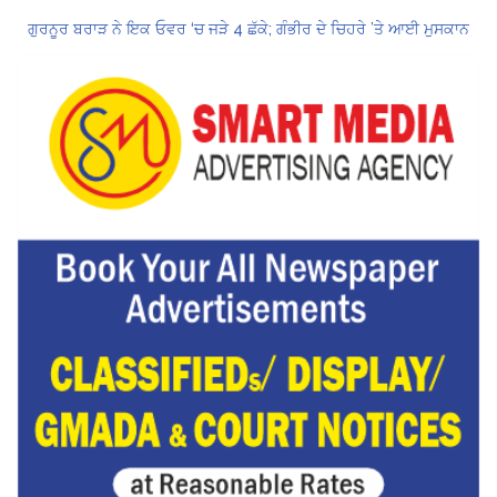
ਗੁਰਨੂਰ ਬਰਾੜ ਨੇ ਇਕ ਓਵਰ ‘ਚ ਜੜੇ 4 ਛੱਕੇ; ਗੰਭੀਰ ਦੇ ਚਿਹਰੇ ’ਤੇ ਆਈ ਮੁਸਕਾਨ
ਕੇਂਦਰ ਦਾ ਸਪੱਸ਼ਟੀਕਰਨ: UPI ਸੇਵਾਵਾਂ, ਆਮ ਲੋਕਾਂ ਲਈ ਮੁਫ਼ਤ ਜਾਰੀ ਰਹਿਣਗੀਆਂ, ਵਪਾਰੀਆਂ ਲਈ ਮਾਮੂਲੀ ਫੀਸ!
Hukamnama Sri Darbar Sahib, Amritsar – Punjabi Dunia
CM ਮਾਨ ਨੇ 866 ਨੌਜਵਾਨਾਂ ਨੂੰ ਸਰਕਾਰੀ ਨੌਕਰੀਆਂ ਦੇ ਨਿਯੁਕਤੀ ਪੱਤਰ ਸੌਂਪੇ
ਮੁੱਖ ਮੰਤਰੀ ਮਾਨ ਨੇ ਜਗਤਾਰ ਸਿੰਘ ਹਵਾਰਾ ਨੂੰ 10 ਦਿਨਾਂ ਦੀ ਪੈਰੋਲ ਦੇਣ ਲਈ ਰਾਜਪਾਲ ਨੂੰ ਲਿਖਿਆ ਪੱਤਰ
ਸ੍ਰੀਲੰਕਾ ਟੈਸਟ ਸੀਰੀਜ਼: ਸਰਫ਼ਰਾਜ਼ ਖਾਨ ਹੋ ਸਕਦੇ ਹਨ ਸਾਈ ਸੁਦਰਸ਼ਨ ਦੇ ਬਦਲ