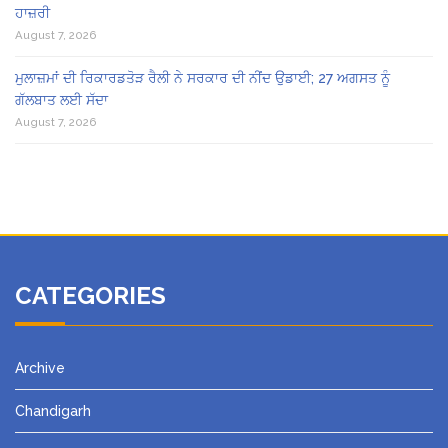
ਹਾਜ਼ਰੀ
August 7, 2026
ਮੁਲਾਜ਼ਮਾਂ ਦੀ ਰਿਕਾਰਡਤੋੜ ਰੈਲੀ ਨੇ ਸਰਕਾਰ ਦੀ ਨੀਂਦ ਉਡਾਈ; 27 ਅਗਸਤ ਨੂੰ
ਗੱਲਬਾਤ ਲਈ ਸੱਦਾ
August 7, 2026
CATEGORIES
Archive
Chandigarh