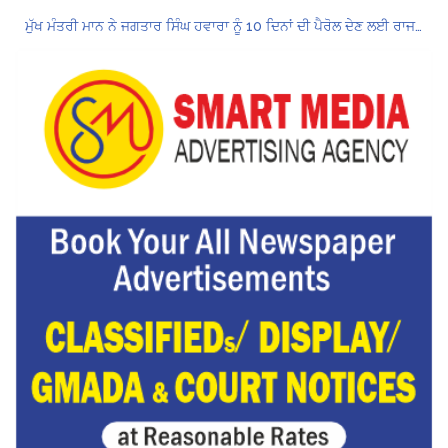
ਮੁੱਖ ਮੰਤਰੀ ਮਾਨ ਨੇ ਜਗਤਾਰ ਸਿੰਘ ਹਵਾਰਾ ਨੂੰ 10 ਦਿਨਾਂ ਦੀ ਪੈਰੋਲ ਦੇਣ ਲਈ ਰਾਜਪਾਲ ਨੂੰ ਲਿਖਿਆ ਪੱਤਰ
Hukamnama Sri Darbar Sahib, Amritsar – Punjabi Dunia
ਪੰਜਾਬ ਪੁਲਿਸ ਪੈਨਸ਼ਨਰ ਐਸੋਸੀਏਸ਼ਨ ਦੇ ਹਜ਼ਾਰਾਂ ਮੈਂਬਰਾਂ ਨੇ ਮਹਾਂ ਰੈਲੀ ਵਿੱਚ ਭਰੀ ਹਾਜ਼ਰੀ
ਮੁਲਾਜ਼ਮਾਂ ਦੀ ਰਿਕਾਰਡਤੋੜ ਰੈਲੀ ਨੇ ਸਰਕਾਰ ਦੀ ਨੀਂਦ ਉਡਾਈ; 27 ਅਗਸਤ ਨੂੰ ਗੱਲਬਾਤ ਲਈ ਸੱਦਾ
Hukamnama Sri Darbar Sahib, Amritsar – Punjabi Dunia
CM ਮਾਨ ਨੇ 866 ਨੌਜਵਾਨਾਂ ਨੂੰ ਸਰਕਾਰੀ ਨੌਕਰੀਆਂ ਦੇ ਨਿਯੁਕਤੀ ਪੱਤਰ ਸੌਂਪੇ