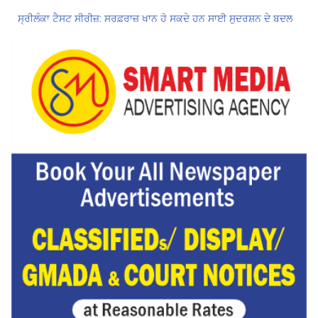
ਸ੍ਰੀਲੰਕਾ ਟੈਸਟ ਸੀਰੀਜ਼: ਸਰਫ਼ਰਾਜ਼ ਖਾਨ ਹੋ ਸਕਦੇ ਹਨ ਸਾਈ ਸੁਦਰਸ਼ਨ ਦੇ ਬਦਲ
ਗੁਰਨੂਰ ਬਰਾੜ ਨੇ ਇਕ ਓਵਰ ‘ਚ ਜੜੇ 4 ਛੱਕੇ; ਗੰਭੀਰ ਦੇ ਚਿਹਰੇ ’ਤੇ ਆਈ ਮੁਸਕਾਨ
ਕੇਂਦਰ ਦਾ ਸਪੱਸ਼ਟੀਕਰਨ: UPI ਸੇਵਾਵਾਂ, ਆਮ ਲੋਕਾਂ ਲਈ ਮੁਫ਼ਤ ਜਾਰੀ ਰਹਿਣਗੀਆਂ, ਵਪਾਰੀਆਂ ਲਈ ਮਾਮੂਲੀ ਫੀਸ!
Hukamnama Sri Darbar Sahib, Amritsar – Punjabi Dunia
CM ਮਾਨ ਨੇ 866 ਨੌਜਵਾਨਾਂ ਨੂੰ ਸਰਕਾਰੀ ਨੌਕਰੀਆਂ ਦੇ ਨਿਯੁਕਤੀ ਪੱਤਰ ਸੌਂਪੇ
Hukamnama Sri Darbar Sahib, Amritsar – Punjabi Dunia