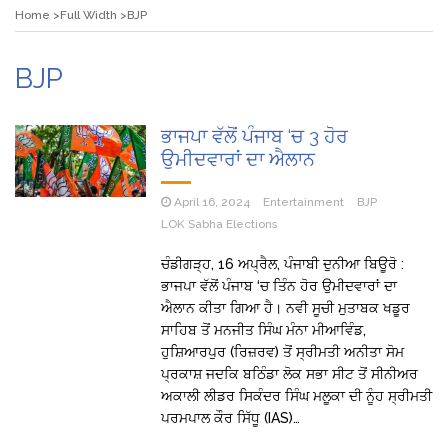
Home
Full Width
BJP
BJP
ਭਾਜਪਾ ਵੱਲੋਂ ਪੰਜਾਬ ‘ਚ 3 ਹੋਰ
ਉਮੀਦਵਾਰਾਂ ਦਾ ਐਲਾਨ
April 16, 2024
Entertainment
BJP
LOK Sabha Elections
ਚੰਡੀਗੜ੍ਹ, 16 ਅਪ੍ਰੈਲ, ਪੰਜਾਬੀ ਦੁਨੀਆ ਬਿਊਰੋ :
ਭਾਜਪਾ ਵੱਲੋਂ ਪੰਜਾਬ ‘ਚ ਤਿੰਨ ਹੋਰ ਉਮੀਦਵਾਰਾਂ ਦਾ
ਐਲਾਨ ਕੀਤਾ ਗਿਆ ਹੈ। ਨਵੀ ਸੂਚੀ ਮੁਤਾਬਕ ਖਡੂਰ
ਸਾਹਿਬ ਤੋਂ ਮਨਜੀਤ ਸਿੰਘ ਮੰਨਾ ਮੀਆਵਿੰਡ,
ਹੁਸ਼ਿਆਰਪੁਰ (ਰਿਜ਼ਰਵ) ਤੋਂ ਸ੍ਰੀਮਤੀ ਅਨੀਤਾ ਸੋਮ
ਪ੍ਰਕਾਸ਼ ਜਦਕਿ ਬਠਿੰਡਾ ਲੋਕ ਸਭਾ ਸੀਟ ਤੋਂ ਸੀਨੀਅਰ
ਅਕਾਲੀ ਲੀਡਰ ਸਿਕੰਦਰ ਸਿੰਘ ਮਲੂਕਾ ਦੀ ਨੂੰਹ ਸ੍ਰੀਮਤੀ
ਪਰਮਪਾਲ ਕੌਰ ਸਿੱਧੂ (IAS)…