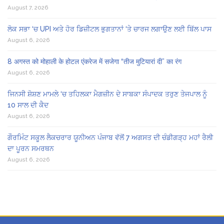
August 7, 2026
ਲੋਕ ਸਭਾ ‘ਚ UPI ਅਤੇ ਹੋਰ ਡਿਜ਼ੀਟਲ ਭੁਗਤਾਨਾਂ ‘ਤੇ ਚਾਰਜ ਲਗਾਉਣ ਲਈ ਬਿੱਲ ਪਾਸ
August 6, 2026
8 अगस्त को मोहाली के होटल एंकरेज में सजेगा “तीज मुटियारां दी” का रंग
August 6, 2026
ਜਿਨਸੀ ਸ਼ੋਸ਼ਣ ਮਾਮਲੇ ‘ਚ ਤਹਿਲਕਾ ਮੈਗਜ਼ੀਨ ਦੇ ਸਾਬਕਾ ਸੰਪਾਦਕ ਤਰੁਣ ਤੇਜਪਾਲ ਨੂੰ
10 ਸਾਲ ਦੀ ਕੈਦ
August 6, 2026
ਗੌਰਮਿੰਟ ਸਕੂਲ ਲੈਕਚਰਾਰ ਯੂਨੀਅਨ ਪੰਜਾਬ ਵੱਲੋਂ 7 ਅਗਸਤ ਦੀ ਚੰਡੀਗੜ੍ਹ ਮਹਾਂ ਰੈਲੀ
ਦਾ ਪੂਰਨ ਸਮਰਥਨ
August 6, 2026