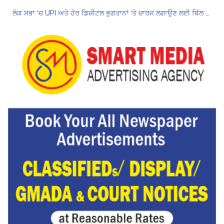
ਲੋਕ ਸਭਾ ‘ਚ UPI ਅਤੇ ਹੋਰ ਡਿਜ਼ੀਟਲ ਭੁਗਤਾਨਾਂ ‘ਤੇ ਚਾਰਜ ਲਗਾਉਣ ਲਈ ਬਿੱਲ ਪਾਸ
8 अगस्त को मोहाली के होटल एंकरेज में सजेगा “तीज मुटियारां दी” का रंग
ਜਿਨਸੀ ਸ਼ੋਸ਼ਣ ਮਾਮਲੇ ‘ਚ ਤਹਿਲਕਾ ਮੈਗਜ਼ੀਨ ਦੇ ਸਾਬਕਾ ਸੰਪਾਦਕ ਤਰੁਣ ਤੇਜਪਾਲ ਨੂੰ 10 ਸਾਲ ਦੀ ਕੈਦ
ਗੌਰਮਿੰਟ ਸਕੂਲ ਲੈਕਚਰਾਰ ਯੂਨੀਅਨ ਪੰਜਾਬ ਵੱਲੋਂ 7 ਅਗਸਤ ਦੀ ਚੰਡੀਗੜ੍ਹ ਮਹਾਂ ਰੈਲੀ ਦਾ ਪੂਰਨ ਸਮਰਥਨ
Hukamnama Sri Darbar Sahib, Amritsar – Punjabi Dunia
Hukamnama Sri Darbar Sahib, Amritsar – Punjabi Dunia