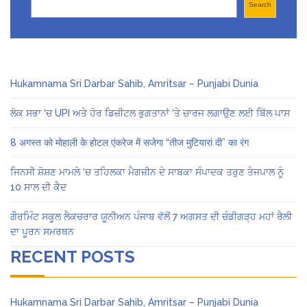
Search
Hukamnama Sri Darbar Sahib, Amritsar – Punjabi Dunia
ਲੋਕ ਸਭਾ ‘ਚ UPI ਅਤੇ ਹੋਰ ਡਿਜ਼ੀਟਲ ਭੁਗਤਾਨਾਂ ‘ਤੇ ਚਾਰਜ ਲਗਾਉਣ ਲਈ ਬਿੱਲ ਪਾਸ
8 अगस्त को मोहाली के होटल एंकरेज में सजेगा “तीज मुटियारां दी” का रंग
ਜਿਨਸੀ ਸ਼ੋਸ਼ਣ ਮਾਮਲੇ ‘ਚ ਤਹਿਲਕਾ ਮੈਗਜ਼ੀਨ ਦੇ ਸਾਬਕਾ ਸੰਪਾਦਕ ਤਰੁਣ ਤੇਜਪਾਲ ਨੂੰ
10 ਸਾਲ ਦੀ ਕੈਦ
ਗੌਰਮਿੰਟ ਸਕੂਲ ਲੈਕਚਰਾਰ ਯੂਨੀਅਨ ਪੰਜਾਬ ਵੱਲੋਂ 7 ਅਗਸਤ ਦੀ ਚੰਡੀਗੜ੍ਹ ਮਹਾਂ ਰੈਲੀ
ਦਾ ਪੂਰਨ ਸਮਰਥਨ
RECENT POSTS
Hukamnama Sri Darbar Sahib, Amritsar – Punjabi Dunia