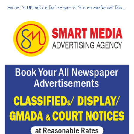
ਲੋਕ ਸਭਾ ‘ਚ UPI ਅਤੇ ਹੋਰ ਡਿਜ਼ੀਟਲ ਭੁਗਤਾਨਾਂ ‘ਤੇ ਚਾਰਜ ਲਗਾਉਣ ਲਈ ਬਿੱਲ ਪਾਸ
8 अगस्त को मोहाली के होटल एंकरेज में सजेगा “तीज मुटियारां दी” का रंग
ਜਿਨਸੀ ਸ਼ੋਸ਼ਣ ਮਾਮਲੇ ‘ਚ ਤਹਿਲਕਾ ਮੈਗਜ਼ੀਨ ਦੇ ਸਾਬਕਾ ਸੰਪਾਦਕ ਤਰੁਣ ਤੇਜਪਾਲ ਨੂੰ 10 ਸਾਲ ਦੀ ਕੈਦ
ਗੌਰਮਿੰਟ ਸਕੂਲ ਲੈਕਚਰਾਰ ਯੂਨੀਅਨ ਪੰਜਾਬ ਵੱਲੋਂ 7 ਅਗਸਤ ਦੀ ਚੰਡੀਗੜ੍ਹ ਮਹਾਂ ਰੈਲੀ ਦਾ ਪੂਰਨ ਸਮਰਥਨ
Hukamnama Sri Darbar Sahib, Amritsar – Punjabi Dunia
Hukamnama Sri Darbar Sahib, Amritsar – Punjabi Dunia