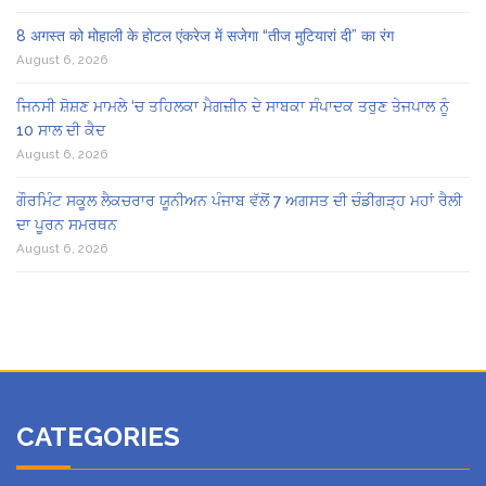
8 अगस्त को मोहाली के होटल एंकरेज में सजेगा “तीज मुटियारां दी” का रंग
August 6, 2026
ਜਿਨਸੀ ਸ਼ੋਸ਼ਣ ਮਾਮਲੇ ‘ਚ ਤਹਿਲਕਾ ਮੈਗਜ਼ੀਨ ਦੇ ਸਾਬਕਾ ਸੰਪਾਦਕ ਤਰੁਣ ਤੇਜਪਾਲ ਨੂੰ
10 ਸਾਲ ਦੀ ਕੈਦ
August 6, 2026
ਗੌਰਮਿੰਟ ਸਕੂਲ ਲੈਕਚਰਾਰ ਯੂਨੀਅਨ ਪੰਜਾਬ ਵੱਲੋਂ 7 ਅਗਸਤ ਦੀ ਚੰਡੀਗੜ੍ਹ ਮਹਾਂ ਰੈਲੀ
ਦਾ ਪੂਰਨ ਸਮਰਥਨ
August 6, 2026
CATEGORIES