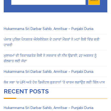
Search
Hukamnama Sri Darbar Sahib, Amritsar – Punjabi Dunia
ਪੰਜਾਬ ਪੁਲਿਸ ਪੈਨਸ਼ਨਰ ਐਸੋਸੀਏਸ਼ਨ ਦੇ ਹਜ਼ਾਰਾਂ ਮੈਂਬਰਾਂ ਨੇ ਮਹਾਂ ਰੈਲੀ ਵਿੱਚ ਭਰੀ
ਹਾਜ਼ਰੀ
ਮੁਲਾਜ਼ਮਾਂ ਦੀ ਰਿਕਾਰਡਤੋੜ ਰੈਲੀ ਨੇ ਸਰਕਾਰ ਦੀ ਨੀਂਦ ਉਡਾਈ; 27 ਅਗਸਤ ਨੂੰ
ਗੱਲਬਾਤ ਲਈ ਸੱਦਾ
Hukamnama Sri Darbar Sahib, Amritsar – Punjabi Dunia
ਲੋਕ ਸਭਾ ‘ਚ UPI ਅਤੇ ਹੋਰ ਡਿਜ਼ੀਟਲ ਭੁਗਤਾਨਾਂ ‘ਤੇ ਚਾਰਜ ਲਗਾਉਣ ਲਈ ਬਿੱਲ ਪਾਸ
RECENT POSTS
Hukamnama Sri Darbar Sahib, Amritsar – Punjabi Dunia