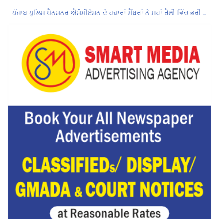
ਪੰਜਾਬ ਪੁਲਿਸ ਪੈਨਸ਼ਨਰ ਐਸੋਸੀਏਸ਼ਨ ਦੇ ਹਜ਼ਾਰਾਂ ਮੈਂਬਰਾਂ ਨੇ ਮਹਾਂ ਰੈਲੀ ਵਿੱਚ ਭਰੀ ਹਾਜ਼ਰੀ
ਮੁਲਾਜ਼ਮਾਂ ਦੀ ਰਿਕਾਰਡਤੋੜ ਰੈਲੀ ਨੇ ਸਰਕਾਰ ਦੀ ਨੀਂਦ ਉਡਾਈ; 27 ਅਗਸਤ ਨੂੰ ਗੱਲਬਾਤ ਲਈ ਸੱਦਾ
Hukamnama Sri Darbar Sahib, Amritsar – Punjabi Dunia
ਲੋਕ ਸਭਾ ‘ਚ UPI ਅਤੇ ਹੋਰ ਡਿਜ਼ੀਟਲ ਭੁਗਤਾਨਾਂ ‘ਤੇ ਚਾਰਜ ਲਗਾਉਣ ਲਈ ਬਿੱਲ ਪਾਸ
8 अगस्त को मोहाली के होटल एंकरेज में सजेगा “तीज मुटियारां दी” का रंग
Hukamnama Sri Darbar Sahib, Amritsar – Punjabi Dunia