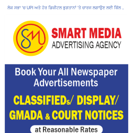
ਲੋਕ ਸਭਾ ‘ਚ UPI ਅਤੇ ਹੋਰ ਡਿਜ਼ੀਟਲ ਭੁਗਤਾਨਾਂ ‘ਤੇ ਚਾਰਜ ਲਗਾਉਣ ਲਈ ਬਿੱਲ ਪਾਸ
8 अगस्त को मोहाली के होटल एंकरेज में सजेगा “तीज मुटियारां दी” का रंग
ਜਿਨਸੀ ਸ਼ੋਸ਼ਣ ਮਾਮਲੇ ‘ਚ ਤਹਿਲਕਾ ਮੈਗਜ਼ੀਨ ਦੇ ਸਾਬਕਾ ਸੰਪਾਦਕ ਤਰੁਣ ਤੇਜਪਾਲ ਨੂੰ 10 ਸਾਲ ਦੀ ਕੈਦ
ਗੌਰਮਿੰਟ ਸਕੂਲ ਲੈਕਚਰਾਰ ਯੂਨੀਅਨ ਪੰਜਾਬ ਵੱਲੋਂ 7 ਅਗਸਤ ਦੀ ਚੰਡੀਗੜ੍ਹ ਮਹਾਂ ਰੈਲੀ ਦਾ ਪੂਰਨ ਸਮਰਥਨ
Hukamnama Sri Darbar Sahib, Amritsar – Punjabi Dunia
Hukamnama Sri Darbar Sahib, Amritsar – Punjabi Dunia