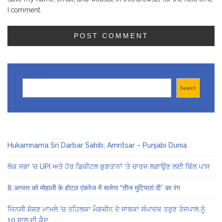
I comment.
Search
Search
Hukamnama Sri Darbar Sahib, Amritsar – Punjabi Dunia
ਲੋਕ ਸਭਾ ‘ਚ UPI ਅਤੇ ਹੋਰ ਡਿਜ਼ੀਟਲ ਭੁਗਤਾਨਾਂ ‘ਤੇ ਚਾਰਜ ਲਗਾਉਣ ਲਈ ਬਿੱਲ ਪਾਸ
8 अगस्त को मोहाली के होटल एंकरेज में सजेगा “तीज मुटियारां दी” का रंग
ਜਿਨਸੀ ਸ਼ੋਸ਼ਣ ਮਾਮਲੇ ‘ਚ ਤਹਿਲਕਾ ਮੈਗਜ਼ੀਨ ਦੇ ਸਾਬਕਾ ਸੰਪਾਦਕ ਤਰੁਣ ਤੇਜਪਾਲ ਨੂੰ
10 ਸਾਲ ਦੀ ਕੈਦ