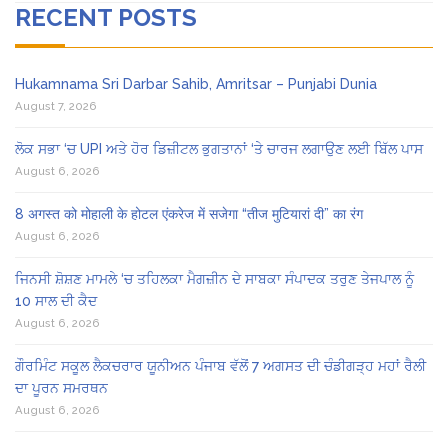
RECENT POSTS
Hukamnama Sri Darbar Sahib, Amritsar – Punjabi Dunia
August 7, 2026
ਲੋਕ ਸਭਾ ‘ਚ UPI ਅਤੇ ਹੋਰ ਡਿਜ਼ੀਟਲ ਭੁਗਤਾਨਾਂ ‘ਤੇ ਚਾਰਜ ਲਗਾਉਣ ਲਈ ਬਿੱਲ ਪਾਸ
August 6, 2026
8 अगस्त को मोहाली के होटल एंकरेज में सजेगा “तीज मुटियारां दी” का रंग
August 6, 2026
ਜਿਨਸੀ ਸ਼ੋਸ਼ਣ ਮਾਮਲੇ ‘ਚ ਤਹਿਲਕਾ ਮੈਗਜ਼ੀਨ ਦੇ ਸਾਬਕਾ ਸੰਪਾਦਕ ਤਰੁਣ ਤੇਜਪਾਲ ਨੂੰ
10 ਸਾਲ ਦੀ ਕੈਦ
August 6, 2026
ਗੌਰਮਿੰਟ ਸਕੂਲ ਲੈਕਚਰਾਰ ਯੂਨੀਅਨ ਪੰਜਾਬ ਵੱਲੋਂ 7 ਅਗਸਤ ਦੀ ਚੰਡੀਗੜ੍ਹ ਮਹਾਂ ਰੈਲੀ
ਦਾ ਪੂਰਨ ਸਮਰਥਨ
August 6, 2026