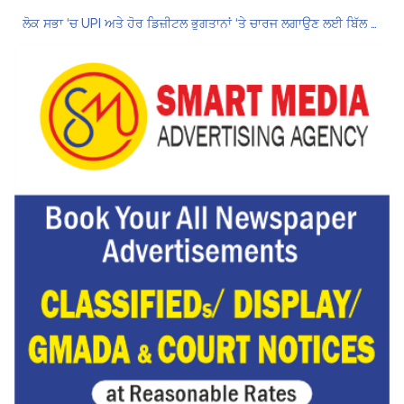
ਲੋਕ ਸਭਾ ‘ਚ UPI ਅਤੇ ਹੋਰ ਡਿਜ਼ੀਟਲ ਭੁਗਤਾਨਾਂ ‘ਤੇ ਚਾਰਜ ਲਗਾਉਣ ਲਈ ਬਿੱਲ ਪਾਸ
8 अगस्त को मोहाली के होटल एंकरेज में सजेगा “तीज मुटियारां दी” का रंग
ਜਿਨਸੀ ਸ਼ੋਸ਼ਣ ਮਾਮਲੇ ‘ਚ ਤਹਿਲਕਾ ਮੈਗਜ਼ੀਨ ਦੇ ਸਾਬਕਾ ਸੰਪਾਦਕ ਤਰੁਣ ਤੇਜਪਾਲ ਨੂੰ 10 ਸਾਲ ਦੀ ਕੈਦ
ਗੌਰਮਿੰਟ ਸਕੂਲ ਲੈਕਚਰਾਰ ਯੂਨੀਅਨ ਪੰਜਾਬ ਵੱਲੋਂ 7 ਅਗਸਤ ਦੀ ਚੰਡੀਗੜ੍ਹ ਮਹਾਂ ਰੈਲੀ ਦਾ ਪੂਰਨ ਸਮਰਥਨ
Hukamnama Sri Darbar Sahib, Amritsar – Punjabi Dunia
Hukamnama Sri Darbar Sahib, Amritsar – Punjabi Dunia