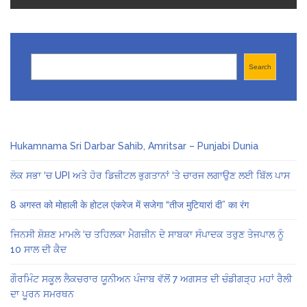
Search
Search
Hukamnama Sri Darbar Sahib, Amritsar – Punjabi Dunia
ਲੋਕ ਸਭਾ ‘ਚ UPI ਅਤੇ ਹੋਰ ਡਿਜ਼ੀਟਲ ਭੁਗਤਾਨਾਂ ‘ਤੇ ਚਾਰਜ ਲਗਾਉਣ ਲਈ ਬਿੱਲ ਪਾਸ
8 अगस्त को मोहाली के होटल एंकरेज में सजेगा “तीज मुटियारां दी” का रंग
ਜਿਨਸੀ ਸ਼ੋਸ਼ਣ ਮਾਮਲੇ ‘ਚ ਤਹਿਲਕਾ ਮੈਗਜ਼ੀਨ ਦੇ ਸਾਬਕਾ ਸੰਪਾਦਕ ਤਰੁਣ ਤੇਜਪਾਲ ਨੂੰ
10 ਸਾਲ ਦੀ ਕੈਦ
ਗੌਰਮਿੰਟ ਸਕੂਲ ਲੈਕਚਰਾਰ ਯੂਨੀਅਨ ਪੰਜਾਬ ਵੱਲੋਂ 7 ਅਗਸਤ ਦੀ ਚੰਡੀਗੜ੍ਹ ਮਹਾਂ ਰੈਲੀ
ਦਾ ਪੂਰਨ ਸਮਰਥਨ