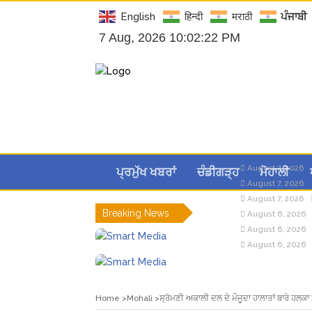
English
हिन्दी
मराठी
ਪੰਜਾਬੀ
7 Aug, 2026 10:02:23 PM
August 7, 2026
ਪ੍ਰਮੁੱਖ ਖਬਰਾਂ
ਚੰਡੀਗੜ੍ਹ
ਮੋਹਾਲੀ
August 7, 2026
August 7, 2026
Breaking News
August 6, 2026
August 6, 2026
August 6, 2026
Home
Mohali
ਸ਼੍ਰੋਮਣੀ ਅਕਾਲੀ ਦਲ ਦੇ ਮੌਜੂਦਾ ਹਾਲਾਤਾਂ ਬਾਰੇ ਹਲਕਾ