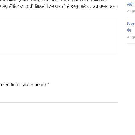
ਲਈ 
ਆ ਸੰਧੂ ਤੋਂ ਇਲਾਵਾ ਭਾਰੀ ਗਿਣਤੀ ਵਿੱਚ ਪਾਰਟੀ ਦੇ ਆਗੂ ਅਤੇ ਵਰਕਰ ਹਾਜ਼ਰ ਸਨ।
Augu
8 अग
रंग
Augu
ired fields are marked
*