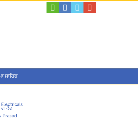
ਮਾ ਸਾਹਿਬ
ਸੱਦਾ
 ਦੀ ਕੈਦ