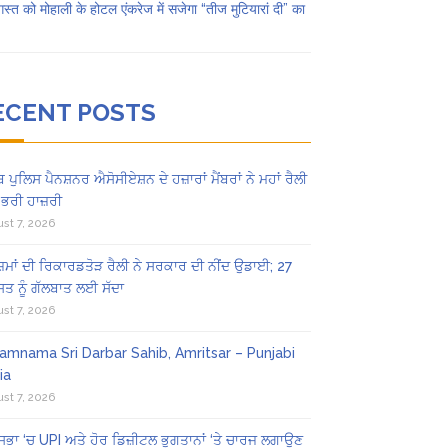
स्त को मोहाली के होटल एंकरेज में सजेगा “तीज मुटियारां दी” का
ECENT POSTS
ਬ ਪੁਲਿਸ ਪੈਨਸ਼ਨਰ ਐਸੋਸੀਏਸ਼ਨ ਦੇ ਹਜ਼ਾਰਾਂ ਮੈਂਬਰਾਂ ਨੇ ਮਹਾਂ ਰੈਲੀ
 ਭਰੀ ਹਾਜ਼ਰੀ
st 7, 2026
ਜ਼ਮਾਂ ਦੀ ਰਿਕਾਰਡਤੋੜ ਰੈਲੀ ਨੇ ਸਰਕਾਰ ਦੀ ਨੀਂਦ ਉਡਾਈ; 27
ਤ ਨੂੰ ਗੱਲਬਾਤ ਲਈ ਸੱਦਾ
st 7, 2026
amnama Sri Darbar Sahib, Amritsar – Punjabi
ia
st 7, 2026
ਸਭਾ ‘ਚ UPI ਅਤੇ ਹੋਰ ਡਿਜ਼ੀਟਲ ਭੁਗਤਾਨਾਂ ‘ਤੇ ਚਾਰਜ ਲਗਾਉਣ