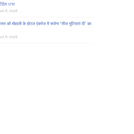
ਬਿੱਲ ਪਾਸ
st 6, 2026
स्त को मोहाली के होटल एंकरेज में सजेगा “तीज मुटियारां दी” का
st 6, 2026