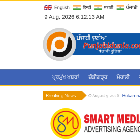
English
हिन्दी
मराठी
ਪੰਜਾਬੀ
9 Aug, 2026 6:12:15 AM
ਪ੍ਰਮੁੱਖ ਖਬਰਾਂ
ਚੰਡੀਗੜ੍ਹ
ਮੋਹਾਲੀ
Breaking News
Hukamnam
August 9, 2026
CM ਮਾਨ ਨੇ
August 8, 2026
ਮੁੱਖ ਮੰਤਰ
August 8, 2026
Hukamnam
August 8, 2026
ਪੰਜਾਬ ਪੁਲਿ
August 7, 2026
ਕੇਂਦਰ ਦਾ 
August 9, 2026