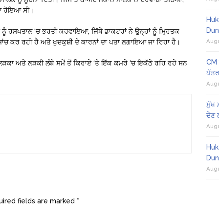
ਿਆ ਹੋਇਆ ਸੀ।
Huk
Dun
ਨੂੰ ਹਸਪਤਾਲ ‘ਚ ਭਰਤੀ ਕਰਵਾਇਆ, ਜਿੱਥੇ ਡਾਕਟਰਾਂ ਨੇ ਉਨ੍ਹਾਂ ਨੂੰ ਮ੍ਰਿਤਕ
Augu
ਂਚ ਕਰ ਰਹੀ ਹੈ ਅਤੇ ਖੁਦਕੁਸ਼ੀ ਦੇ ਕਾਰਨਾਂ ਦਾ ਪਤਾ ਲਗਾਇਆ ਜਾ ਰਿਹਾ ਹੈ।
CM ਮ
ੜਕਾ ਅਤੇ ਲੜਕੀ ਲੰਬੇ ਸਮੇਂ ਤੋਂ ਕਿਰਾਏ ‘ਤੇ ਇੱਕ ਕਮਰੇ ‘ਚ ਇਕੱਠੇ ਰਹਿ ਰਹੇ ਸਨ
ਪੱਤਰ 
Augu
ਮੁੱਖ
ਦੇਣ
Augu
Huk
Dun
Augu
ired fields are marked
*