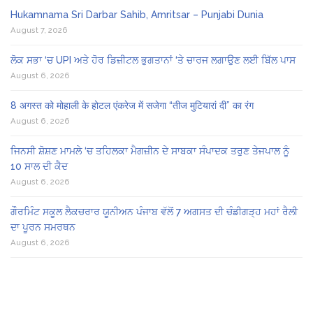
Hukamnama Sri Darbar Sahib, Amritsar – Punjabi Dunia
August 7, 2026
ਲੋਕ ਸਭਾ ‘ਚ UPI ਅਤੇ ਹੋਰ ਡਿਜ਼ੀਟਲ ਭੁਗਤਾਨਾਂ ‘ਤੇ ਚਾਰਜ ਲਗਾਉਣ ਲਈ ਬਿੱਲ ਪਾਸ
August 6, 2026
8 अगस्त को मोहाली के होटल एंकरेज में सजेगा “तीज मुटियारां दी” का रंग
August 6, 2026
ਜਿਨਸੀ ਸ਼ੋਸ਼ਣ ਮਾਮਲੇ ‘ਚ ਤਹਿਲਕਾ ਮੈਗਜ਼ੀਨ ਦੇ ਸਾਬਕਾ ਸੰਪਾਦਕ ਤਰੁਣ ਤੇਜਪਾਲ ਨੂੰ
10 ਸਾਲ ਦੀ ਕੈਦ
August 6, 2026
ਗੌਰਮਿੰਟ ਸਕੂਲ ਲੈਕਚਰਾਰ ਯੂਨੀਅਨ ਪੰਜਾਬ ਵੱਲੋਂ 7 ਅਗਸਤ ਦੀ ਚੰਡੀਗੜ੍ਹ ਮਹਾਂ ਰੈਲੀ
ਦਾ ਪੂਰਨ ਸਮਰਥਨ
August 6, 2026