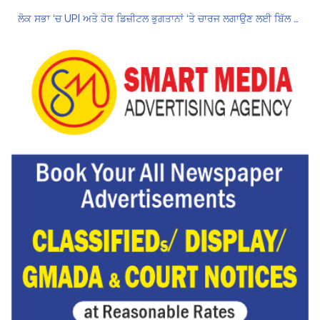
ਲੋਕ ਸਭਾ ‘ਚ UPI ਅਤੇ ਹੋਰ ਡਿਜ਼ੀਟਲ ਭੁਗਤਾਨਾਂ ‘ਤੇ ਚਾਰਜ ਲਗਾਉਣ ਲਈ ਬਿੱਲ ਪਾਸ
8 अगस्त को मोहाली के होटल एंकरेज में सजेगा “तीज मुटियारां दी” का रंग
ਜਿਨਸੀ ਸ਼ੋਸ਼ਣ ਮਾਮਲੇ ‘ਚ ਤਹਿਲਕਾ ਮੈਗਜ਼ੀਨ ਦੇ ਸਾਬਕਾ ਸੰਪਾਦਕ ਤਰੁਣ ਤੇਜਪਾਲ ਨੂੰ 10 ਸਾਲ ਦੀ ਕੈਦ
ਗੌਰਮਿੰਟ ਸਕੂਲ ਲੈਕਚਰਾਰ ਯੂਨੀਅਨ ਪੰਜਾਬ ਵੱਲੋਂ 7 ਅਗਸਤ ਦੀ ਚੰਡੀਗੜ੍ਹ ਮਹਾਂ ਰੈਲੀ ਦਾ ਪੂਰਨ ਸਮਰਥਨ
Hukamnama Sri Darbar Sahib, Amritsar – Punjabi Dunia
Hukamnama Sri Darbar Sahib, Amritsar – Punjabi Dunia