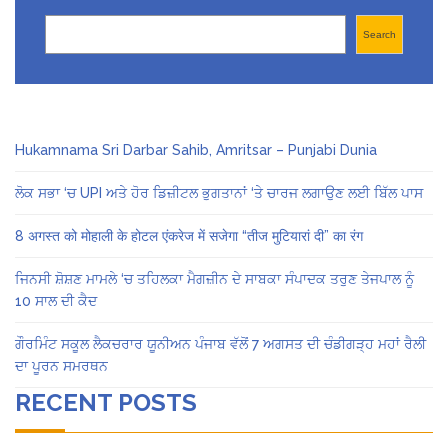
Search
Search
Hukamnama Sri Darbar Sahib, Amritsar – Punjabi Dunia
ਲੋਕ ਸਭਾ ‘ਚ UPI ਅਤੇ ਹੋਰ ਡਿਜ਼ੀਟਲ ਭੁਗਤਾਨਾਂ ‘ਤੇ ਚਾਰਜ ਲਗਾਉਣ ਲਈ ਬਿੱਲ ਪਾਸ
8 अगस्त को मोहाली के होटल एंकरेज में सजेगा “तीज मुटियारां दी” का रंग
ਜਿਨਸੀ ਸ਼ੋਸ਼ਣ ਮਾਮਲੇ ‘ਚ ਤਹਿਲਕਾ ਮੈਗਜ਼ੀਨ ਦੇ ਸਾਬਕਾ ਸੰਪਾਦਕ ਤਰੁਣ ਤੇਜਪਾਲ ਨੂੰ
10 ਸਾਲ ਦੀ ਕੈਦ
ਗੌਰਮਿੰਟ ਸਕੂਲ ਲੈਕਚਰਾਰ ਯੂਨੀਅਨ ਪੰਜਾਬ ਵੱਲੋਂ 7 ਅਗਸਤ ਦੀ ਚੰਡੀਗੜ੍ਹ ਮਹਾਂ ਰੈਲੀ
ਦਾ ਪੂਰਨ ਸਮਰਥਨ
RECENT POSTS