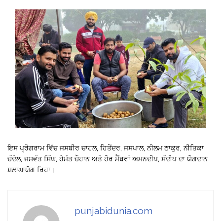
ਇਸ ਪ੍ਰੋਗਰਾਮ ਵਿੱਚ ਜਸਬੀਰ ਚਾਹਲ, ਹਿਤੇਂਦਰ, ਜਸਪਾਲ, ਨੀਲਮ ਠਾਕੁਰ, ਨੀਤਿਕਾ
ਚੰਦੇਲ, ਜਸਵੰਤ ਸਿੰਘ, ਹੇਮੰਤ ਚੌਹਾਨ ਅਤੇ ਹੋਰ ਮੈਂਬਰਾਂ ਅਮਨਦੀਪ, ਸੰਦੀਪ ਦਾ ਯੋਗਦਾਨ
ਸ਼ਲਾਘਾਯੋਗ ਰਿਹਾ।
punjabidunia.com