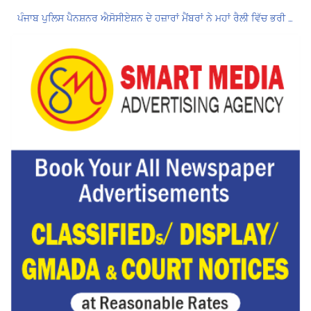
ਪੰਜਾਬ ਪੁਲਿਸ ਪੈਨਸ਼ਨਰ ਐਸੋਸੀਏਸ਼ਨ ਦੇ ਹਜ਼ਾਰਾਂ ਮੈਂਬਰਾਂ ਨੇ ਮਹਾਂ ਰੈਲੀ ਵਿੱਚ ਭਰੀ ਹਾਜ਼ਰੀ
ਮੁਲਾਜ਼ਮਾਂ ਦੀ ਰਿਕਾਰਡਤੋੜ ਰੈਲੀ ਨੇ ਸਰਕਾਰ ਦੀ ਨੀਂਦ ਉਡਾਈ; 27 ਅਗਸਤ ਨੂੰ ਗੱਲਬਾਤ ਲਈ ਸੱਦਾ
Hukamnama Sri Darbar Sahib, Amritsar – Punjabi Dunia
ਲੋਕ ਸਭਾ ‘ਚ UPI ਅਤੇ ਹੋਰ ਡਿਜ਼ੀਟਲ ਭੁਗਤਾਨਾਂ ‘ਤੇ ਚਾਰਜ ਲਗਾਉਣ ਲਈ ਬਿੱਲ ਪਾਸ
8 अगस्त को मोहाली के होटल एंकरेज में सजेगा “तीज मुटियारां दी” का रंग
Hukamnama Sri Darbar Sahib, Amritsar – Punjabi Dunia