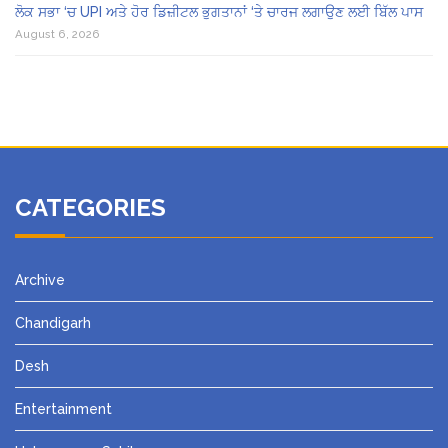
ਲੋਕ ਸਭਾ ‘ਚ UPI ਅਤੇ ਹੋਰ ਡਿਜ਼ੀਟਲ ਭੁਗਤਾਨਾਂ ‘ਤੇ ਚਾਰਜ ਲਗਾਉਣ ਲਈ ਬਿੱਲ ਪਾਸ
August 6, 2026
CATEGORIES
Archive
Chandigarh
Desh
Entertainment