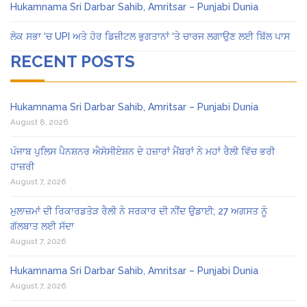
Hukamnama Sri Darbar Sahib, Amritsar – Punjabi Dunia
ਲੋਕ ਸਭਾ ‘ਚ UPI ਅਤੇ ਹੋਰ ਡਿਜ਼ੀਟਲ ਭੁਗਤਾਨਾਂ ‘ਤੇ ਚਾਰਜ ਲਗਾਉਣ ਲਈ ਬਿੱਲ ਪਾਸ
RECENT POSTS
Hukamnama Sri Darbar Sahib, Amritsar – Punjabi Dunia
August 8, 2026
ਪੰਜਾਬ ਪੁਲਿਸ ਪੈਨਸ਼ਨਰ ਐਸੋਸੀਏਸ਼ਨ ਦੇ ਹਜ਼ਾਰਾਂ ਮੈਂਬਰਾਂ ਨੇ ਮਹਾਂ ਰੈਲੀ ਵਿੱਚ ਭਰੀ
ਹਾਜ਼ਰੀ
August 7, 2026
ਮੁਲਾਜ਼ਮਾਂ ਦੀ ਰਿਕਾਰਡਤੋੜ ਰੈਲੀ ਨੇ ਸਰਕਾਰ ਦੀ ਨੀਂਦ ਉਡਾਈ; 27 ਅਗਸਤ ਨੂੰ
ਗੱਲਬਾਤ ਲਈ ਸੱਦਾ
August 7, 2026
Hukamnama Sri Darbar Sahib, Amritsar – Punjabi Dunia
August 7, 2026