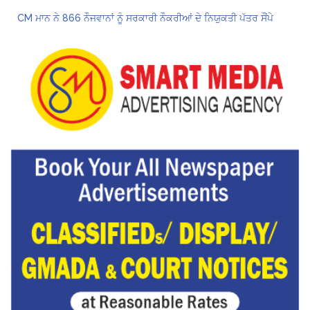
CM ਮਾਨ ਨੇ 866 ਨੌਜਵਾਨਾਂ ਨੂੰ ਸਰਕਾਰੀ ਨੌਕਰੀਆਂ ਦੇ ਨਿਯੁਕਤੀ ਪੱਤਰ ਸੌਂਪੇ
ਮੁੱਖ ਮੰਤਰੀ ਮਾਨ ਨੇ ਜਗਤਾਰ ਸਿੰਘ ਹਵਾਰਾ ਨੂੰ 10 ਦਿਨਾਂ ਦੀ ਪੈਰੋਲ ਦੇਣ ਲਈ ਰਾਜਪਾਲ ਨੂੰ ਲਿਖਿਆ ਪੱਤਰ
Hukamnama Sri Darbar Sahib, Amritsar – Punjabi Dunia
ਪੰਜਾਬ ਪੁਲਿਸ ਪੈਨਸ਼ਨਰ ਐਸੋਸੀਏਸ਼ਨ ਦੇ ਹਜ਼ਾਰਾਂ ਮੈਂਬਰਾਂ ਨੇ ਮਹਾਂ ਰੈਲੀ ਵਿੱਚ ਭਰੀ ਹਾਜ਼ਰੀ
ਮੁਲਾਜ਼ਮਾਂ ਦੀ ਰਿਕਾਰਡਤੋੜ ਰੈਲੀ ਨੇ ਸਰਕਾਰ ਦੀ ਨੀਂਦ ਉਡਾਈ; 27 ਅਗਸਤ ਨੂੰ ਗੱਲਬਾਤ ਲਈ ਸੱਦਾ
Hukamnama Sri Darbar Sahib, Amritsar – Punjabi Dunia