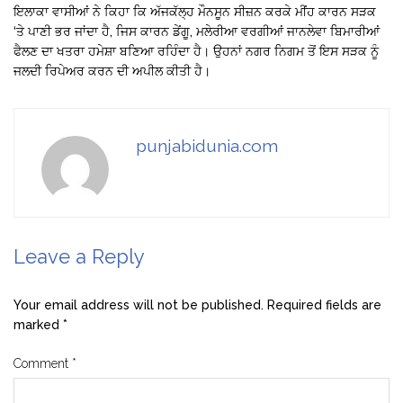
ਇਲਾਕਾ ਵਾਸੀਆਂ ਨੇ ਕਿਹਾ ਕਿ ਅੱਜਕੱਲ੍ਹ ਮੌਨਸੂਨ ਸੀਜ਼ਨ ਕਰਕੇ ਮੀਂਹ ਕਾਰਨ ਸੜਕ
‘ਤੇ ਪਾਣੀ ਭਰ ਜਾਂਦਾ ਹੈ, ਜਿਸ ਕਾਰਨ ਡੇਂਗੂ, ਮਲੇਰੀਆ ਵਰਗੀਆਂ ਜਾਨਲੇਵਾ ਬਿਮਾਰੀਆਂ
ਫੈਲਣ ਦਾ ਖਤਰਾ ਹਮੇਸ਼ਾ ਬਣਿਆ ਰਹਿੰਦਾ ਹੈ। ਉਹਨਾਂ ਨਗਰ ਨਿਗਮ ਤੋਂ ਇਸ ਸੜਕ ਨੂੰ
ਜਲਦੀ ਰਿਪੇਅਰ ਕਰਨ ਦੀ ਅਪੀਲ ਕੀਤੀ ਹੈ।
punjabidunia.com
Leave a Reply
Your email address will not be published.
Required fields are
marked
*
Comment
*