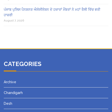
ਪੰਜਾਬ ਪੁਲਿਸ ਪੈਨਸ਼ਨਰ ਐਸੋਸੀਏਸ਼ਨ ਦੇ ਹਜ਼ਾਰਾਂ ਮੈਂਬਰਾਂ ਨੇ ਮਹਾਂ ਰੈਲੀ ਵਿੱਚ ਭਰੀ
ਹਾਜ਼ਰੀ
August 7, 2026
CATEGORIES
Archive
Chandigarh
Desh