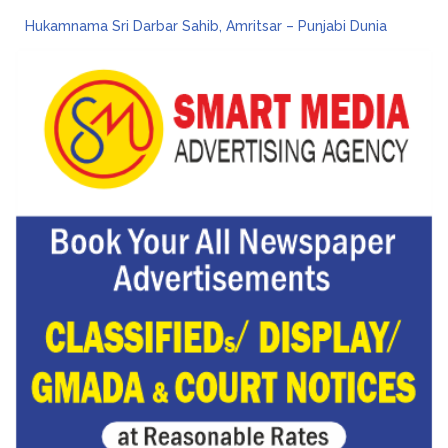
Hukamnama Sri Darbar Sahib, Amritsar – Punjabi Dunia
CM ਮਾਨ ਨੇ 866 ਨੌਜਵਾਨਾਂ ਨੂੰ ਸਰਕਾਰੀ ਨੌਕਰੀਆਂ ਦੇ ਨਿਯੁਕਤੀ ਪੱਤਰ ਸੌਂਪੇ
ਮੁੱਖ ਮੰਤਰੀ ਮਾਨ ਨੇ ਜਗਤਾਰ ਸਿੰਘ ਹਵਾਰਾ ਨੂੰ 10 ਦਿਨਾਂ ਦੀ ਪੈਰੋਲ ਦੇਣ ਲਈ ਰਾਜਪਾਲ ਨੂੰ ਲਿਖਿਆ ਪੱਤਰ
Hukamnama Sri Darbar Sahib, Amritsar – Punjabi Dunia
ਪੰਜਾਬ ਪੁਲਿਸ ਪੈਨਸ਼ਨਰ ਐਸੋਸੀਏਸ਼ਨ ਦੇ ਹਜ਼ਾਰਾਂ ਮੈਂਬਰਾਂ ਨੇ ਮਹਾਂ ਰੈਲੀ ਵਿੱਚ ਭਰੀ ਹਾਜ਼ਰੀ
ਕੇਂਦਰ ਦਾ ਸਪੱਸ਼ਟੀਕਰਨ: UPI ਸੇਵਾਵਾਂ, ਆਮ ਲੋਕਾਂ ਲਈ ਮੁਫ਼ਤ ਜਾਰੀ ਰਹਿਣਗੀਆਂ, ਵਪਾਰੀਆਂ ਲਈ ਮਾਮੂਲੀ ਫੀਸ!