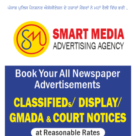
ਪੰਜਾਬ ਪੁਲਿਸ ਪੈਨਸ਼ਨਰ ਐਸੋਸੀਏਸ਼ਨ ਦੇ ਹਜ਼ਾਰਾਂ ਮੈਂਬਰਾਂ ਨੇ ਮਹਾਂ ਰੈਲੀ ਵਿੱਚ ਭਰੀ ਹਾਜ਼ਰੀ
ਮੁਲਾਜ਼ਮਾਂ ਦੀ ਰਿਕਾਰਡਤੋੜ ਰੈਲੀ ਨੇ ਸਰਕਾਰ ਦੀ ਨੀਂਦ ਉਡਾਈ; 27 ਅਗਸਤ ਨੂੰ ਗੱਲਬਾਤ ਲਈ ਸੱਦਾ
Hukamnama Sri Darbar Sahib, Amritsar – Punjabi Dunia
ਲੋਕ ਸਭਾ ‘ਚ UPI ਅਤੇ ਹੋਰ ਡਿਜ਼ੀਟਲ ਭੁਗਤਾਨਾਂ ‘ਤੇ ਚਾਰਜ ਲਗਾਉਣ ਲਈ ਬਿੱਲ ਪਾਸ
8 अगस्त को मोहाली के होटल एंकरेज में सजेगा “तीज मुटियारां दी” का रंग
Hukamnama Sri Darbar Sahib, Amritsar – Punjabi Dunia