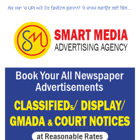
ਲੋਕ ਸਭਾ ‘ਚ UPI ਅਤੇ ਹੋਰ ਡਿਜ਼ੀਟਲ ਭੁਗਤਾਨਾਂ ‘ਤੇ ਚਾਰਜ ਲਗਾਉਣ ਲਈ ਬਿੱਲ ਪਾਸ
8 अगस्त को मोहाली के होटल एंकरेज में सजेगा “तीज मुटियारां दी” का रंग
ਜਿਨਸੀ ਸ਼ੋਸ਼ਣ ਮਾਮਲੇ ‘ਚ ਤਹਿਲਕਾ ਮੈਗਜ਼ੀਨ ਦੇ ਸਾਬਕਾ ਸੰਪਾਦਕ ਤਰੁਣ ਤੇਜਪਾਲ ਨੂੰ 10 ਸਾਲ ਦੀ ਕੈਦ
ਗੌਰਮਿੰਟ ਸਕੂਲ ਲੈਕਚਰਾਰ ਯੂਨੀਅਨ ਪੰਜਾਬ ਵੱਲੋਂ 7 ਅਗਸਤ ਦੀ ਚੰਡੀਗੜ੍ਹ ਮਹਾਂ ਰੈਲੀ ਦਾ ਪੂਰਨ ਸਮਰਥਨ
Hukamnama Sri Darbar Sahib, Amritsar – Punjabi Dunia
Hukamnama Sri Darbar Sahib, Amritsar – Punjabi Dunia