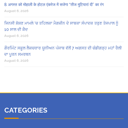
8 अगस्त को मोहाली के होटल एंकरेज में सजेगा “तीज मुटियारां दी” का रंग
August 6, 2026
ਜਿਨਸੀ ਸ਼ੋਸ਼ਣ ਮਾਮਲੇ ‘ਚ ਤਹਿਲਕਾ ਮੈਗਜ਼ੀਨ ਦੇ ਸਾਬਕਾ ਸੰਪਾਦਕ ਤਰੁਣ ਤੇਜਪਾਲ ਨੂੰ
10 ਸਾਲ ਦੀ ਕੈਦ
August 6, 2026
ਗੌਰਮਿੰਟ ਸਕੂਲ ਲੈਕਚਰਾਰ ਯੂਨੀਅਨ ਪੰਜਾਬ ਵੱਲੋਂ 7 ਅਗਸਤ ਦੀ ਚੰਡੀਗੜ੍ਹ ਮਹਾਂ ਰੈਲੀ
ਦਾ ਪੂਰਨ ਸਮਰਥਨ
August 6, 2026
CATEGORIES