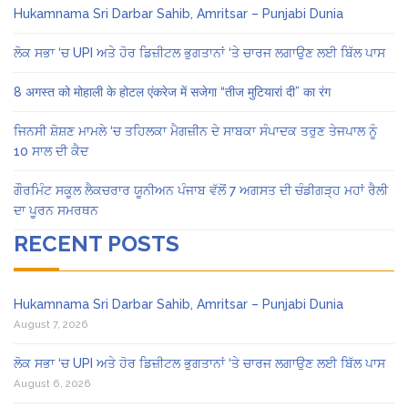
Hukamnama Sri Darbar Sahib, Amritsar – Punjabi Dunia
ਲੋਕ ਸਭਾ ‘ਚ UPI ਅਤੇ ਹੋਰ ਡਿਜ਼ੀਟਲ ਭੁਗਤਾਨਾਂ ‘ਤੇ ਚਾਰਜ ਲਗਾਉਣ ਲਈ ਬਿੱਲ ਪਾਸ
8 अगस्त को मोहाली के होटल एंकरेज में सजेगा “तीज मुटियारां दी” का रंग
ਜਿਨਸੀ ਸ਼ੋਸ਼ਣ ਮਾਮਲੇ ‘ਚ ਤਹਿਲਕਾ ਮੈਗਜ਼ੀਨ ਦੇ ਸਾਬਕਾ ਸੰਪਾਦਕ ਤਰੁਣ ਤੇਜਪਾਲ ਨੂੰ
10 ਸਾਲ ਦੀ ਕੈਦ
ਗੌਰਮਿੰਟ ਸਕੂਲ ਲੈਕਚਰਾਰ ਯੂਨੀਅਨ ਪੰਜਾਬ ਵੱਲੋਂ 7 ਅਗਸਤ ਦੀ ਚੰਡੀਗੜ੍ਹ ਮਹਾਂ ਰੈਲੀ
ਦਾ ਪੂਰਨ ਸਮਰਥਨ
RECENT POSTS
Hukamnama Sri Darbar Sahib, Amritsar – Punjabi Dunia
August 7, 2026
ਲੋਕ ਸਭਾ ‘ਚ UPI ਅਤੇ ਹੋਰ ਡਿਜ਼ੀਟਲ ਭੁਗਤਾਨਾਂ ‘ਤੇ ਚਾਰਜ ਲਗਾਉਣ ਲਈ ਬਿੱਲ ਪਾਸ
August 6, 2026