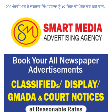
ਮੁੱਖ ਮੰਤਰੀ ਮਾਨ ਨੇ ਜਗਤਾਰ ਸਿੰਘ ਹਵਾਰਾ ਨੂੰ 10 ਦਿਨਾਂ ਦੀ ਪੈਰੋਲ ਦੇਣ ਲਈ ਰਾਜਪਾਲ ਨੂੰ ਲਿਖਿਆ ਪੱਤਰ
Hukamnama Sri Darbar Sahib, Amritsar – Punjabi Dunia
ਪੰਜਾਬ ਪੁਲਿਸ ਪੈਨਸ਼ਨਰ ਐਸੋਸੀਏਸ਼ਨ ਦੇ ਹਜ਼ਾਰਾਂ ਮੈਂਬਰਾਂ ਨੇ ਮਹਾਂ ਰੈਲੀ ਵਿੱਚ ਭਰੀ ਹਾਜ਼ਰੀ
ਮੁਲਾਜ਼ਮਾਂ ਦੀ ਰਿਕਾਰਡਤੋੜ ਰੈਲੀ ਨੇ ਸਰਕਾਰ ਦੀ ਨੀਂਦ ਉਡਾਈ; 27 ਅਗਸਤ ਨੂੰ ਗੱਲਬਾਤ ਲਈ ਸੱਦਾ
Hukamnama Sri Darbar Sahib, Amritsar – Punjabi Dunia
CM ਮਾਨ ਨੇ 866 ਨੌਜਵਾਨਾਂ ਨੂੰ ਸਰਕਾਰੀ ਨੌਕਰੀਆਂ ਦੇ ਨਿਯੁਕਤੀ ਪੱਤਰ ਸੌਂਪੇ