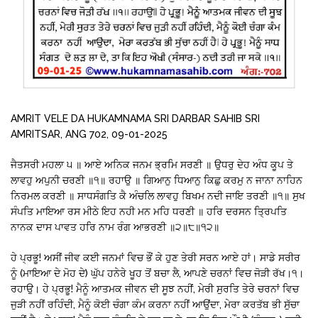
AMRIT VELE DA HUKAMNAMA SRI DARBAR SAHIB SRI
AMRITSAR, ANG 702, 09-01-2025
ਜੈਤਸਰੀ ਮਹਲਾ ੫ ॥ ਆਏ ਅਨਿਕ ਜਨਮ ਭ੍ਰਮਿ ਸਰਣੀ ॥ ਉਧਰੁ ਦੇਹ ਅੰਧ ਕੂਪ ਤੇ
ਲਾਵਹੁ ਅਪੁਨੀ ਚਰਣੀ ॥੧॥ ਰਹਾਉ ॥ ਗਿਆਨੁ ਧਿਆਨੁ ਕਿਛੁ ਕਰਮੁ ਨ ਜਾਨਾ ਨਾਹਿਨ
ਨਿਰਮਲ ਕਰਣੀ ॥ ਸਾਧਸੰਗਤਿ ਕੈ ਅੰਚਲਿ ਲਾਵਹੁ ਬਿਖਮ ਨਦੀ ਜਾਇ ਤਰਣੀ ॥੧॥ ਸੁਖ
ਸੰਪਤਿ ਮਾਇਆ ਰਸ ਮੀਠੇ ਇਹ ਨਹੀ ਮਨ ਮਹਿ ਧਰਣੀ ॥ ਹਰਿ ਦਰਸਨ ਤ੍ਰਿਪਤਿ
ਨਾਨਕ ਦਾਸ ਪਾਵਤ ਹਰਿ ਨਾਮ ਰੰਗ ਆਭਰਣੀ ॥੨॥੮॥੧੨॥
ਹੇ ਪ੍ਰਭੂ! ਅਸੀਂ ਜੀਵ ਕਈ ਜਨਮਾਂ ਵਿਚ ਭੌਂ ਕੇ ਹੁਣ ਤੇਰੀ ਸਰਨ ਆਏ ਹਾਂ। ਸਾਡੇ ਸਰੀਰ
ਨੂੰ (ਮਾਇਆ ਦੇ ਮੋਹ ਦੇ) ਘੁੱਪ ਹਨੇਰੇ ਖੂਹ ਤੋਂ ਬਚਾ ਲੈ, ਆਪਣੇ ਚਰਨਾਂ ਵਿਚ ਜੋੜੀ ਰੱਖ।੧।
ਰਹਾਉ। ਹੇ ਪ੍ਰਭੂ! ਮੈਨੂੰ ਆਤਮਕ ਜੀਵਨ ਦੀ ਸੂਝ ਨਹੀਂ, ਮੇਰੀ ਸੁਰਤਿ ਤੇਰੇ ਚਰਨਾਂ ਵਿਚ
ਜੁੜੀ ਨਹੀਂ ਰਹਿੰਦੀ, ਮੈਨੂੰ ਕੋਈ ਚੰਗਾ ਕੰਮ ਕਰਨਾ ਨਹੀਂ ਆਉਂਦਾ, ਮੇਰਾ ਕਰਤੱਬ ਭੀ ਸੁੱਚਾ