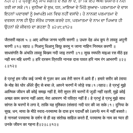
ਨਹੀਂ ਹੈ। ਹੇ ਪ੍ਰਭੂ! ਮੈਨੂੰ ਸਾਧ ਸੰਗਤਿ ਦੇ ਲੜ ਲਾ ਦੇ, ਤਾ ਕਿ ਇਹ ਔਖੀ (ਸੰਸਾਰ-) ਨਦੀ
ਤਰੀ ਜਾ ਸਕੇ।੧। ਦੁਨੀਆ ਦੇ ਸੁਖ, ਧਨ, ਮਾਇਆ ਦੇ ਮਿੱਠੇ ਸੁਆਦ- ਪਰਮਾਤਮਾ ਦੇ ਦਾਸ
ਇਹਨਾਂ ਪਦਾਰਥਾਂ ਨੂੰ (ਆਪਣੇ) ਮਨ ਵਿਚ ਨਹੀਂ ਵਸਾਂਦੇ। ਹੇ ਨਾਨਕ! ਪਰਮਾਤਮਾ ਦੇ
ਦਰਸਨ ਨਾਲ ਹੀ ਉਹ ਸੰਤੋਖ ਹਾਸਲ ਕਰਦੇ ਹਨ, ਪਰਮਾਤਮਾ ਦੇ ਨਾਮ ਦਾ ਪਿਆਰ ਹੀ
ਉਹਨਾਂ (ਦੇ ਜੀਵਨ) ਦਾ ਗਹਣਾ ਹੈ ॥੨॥੮॥੧੨॥
जैतसरी महला ५ ॥ आए अनिक जनम भ्रमि सरणी ॥ उधरु देह अंध कूप ते लावहु अपुनी
चरणी ॥१॥ रहाउ ॥ गिआनु धिआनु किछु करमु न जाना नाहिन निरमल करणी ॥
साधसंगति कै अंचलि लावहु बिखम नदी जाइ तरणी ॥१॥ सुख स्मपति माइआ रस मीठे इह
नही मन महि धरणी ॥ हरि दरसन त्रिपति नानक दास पावत हरि नाम रंग आभरणी ॥२॥
८॥१२॥
हे प्रभु! हम जीव कई जन्मो से गुज़र कर अब तेरी सरन में आये हैं। हमारे सरीर को (माया
के मोह के) घोर अँधेरे कुँए से बचा ले, आपने चरणों में जोड़े रख।१।रहाउ। हे प्रभु! मुझे
आत्मिक जीवन की कोई समझ नहीं है, मेरी सुरत तेरे चरणों में जुडी नहीं रहती, मुझे कोई
अच्छा काम करना नहीं आता, मेरा आचरण भी पवित्र नहीं है। हे प्रभु! हे प्रभु मुझे साध
सांगत के चरणों मे लगा दे, ताकि यह मुश्किल (संसार) नदी पार की जा सके।१। दुनिया के
सुख, धन, माया के मीठे स्वाद-परमात्मा के दास इन पदार्थों को (अपने) मन में नहीं बसाते।
हे नानक! परमात्मा के दर्शन से ही वह संतोख साहिल करते हैं, परमात्मा के नाम का प्यार ही
उनके जीवन का गहना है॥२॥८॥१२॥