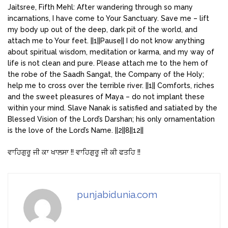
Jaitsree, Fifth Mehl: After wandering through so many
incarnations, I have come to Your Sanctuary. Save me – lift
my body up out of the deep, dark pit of the world, and
attach me to Your feet. ||1||Pause|| I do not know anything
about spiritual wisdom, meditation or karma, and my way of
life is not clean and pure. Please attach me to the hem of
the robe of the Saadh Sangat, the Company of the Holy;
help me to cross over the terrible river. ||1|| Comforts, riches
and the sweet pleasures of Maya – do not implant these
within your mind. Slave Nanak is satisfied and satiated by the
Blessed Vision of the Lord’s Darshan; his only ornamentation
is the love of the Lord’s Name. ||2||8||12||
ਵਾਹਿਗੁਰੂ ਜੀ ਕਾ ਖਾਲਸਾ !! ਵਾਹਿਗੁਰੂ ਜੀ ਕੀ ਫਤਹਿ !!
punjabidunia.com