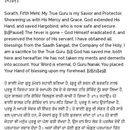
२१॥४९॥
Sorat’h, Fifth Mehl: My True Guru is my Savior and Protector.
Showering us with His Mercy and Grace, God extended His
Hand, and saved Hargobind, who is now safe and secure.
||1||Pause|| The fever is gone – God Himself eradicated it, and
preserved the honor of His servant. I have obtained all
blessings from the Saadh Sangat, the Company of the Holy; I
am a sacrifice to the True Guru. ||1|| God has saved me, both
here and hereafter. He has not taken my merits and demerits
into account. Your Word is eternal, O Guru Nanak; You placed
Your Hand of blessing upon my forehead. ||2||21||49||
ਹੇ ਭਾਈ! ਮੇਰਾ ਗੁਰੂ (ਮੇਰਾ) ਸਹਾਈ ਬਣਿਆ ਹੈ, (ਗੁਰੂ ਦੀ ਸ਼ਰਨ ਦੀ ਬਰਕਤਿ ਨਾਲ)
ਪ੍ਰਭੂ ਨੇ ਕਿਰਪਾ ਕਰ ਕੇ (ਆਪਣੇ) ਹੱਥ ਦੇ ਕੇ (ਬਾਲਕ ਹਰਿ ਗੋਬਿੰਦ ਨੂੰ) ਬਚਾ ਲਿਆ ਹੈ,
(ਹੁਣ ਬਾਲਕ) ਹਰਿ ਗੋਬਿੰਦ ਬਿਲਕੁਲ ਰਾਜ਼ੀ-ਬਾਜ਼ੀ ਹੋ ਗਿਆ ਹੈ ॥੧॥ ਰਹਾਉ॥ (ਹੇ
ਭਾਈ! ਬਾਲਕ ਹਰਿ ਗੋਬਿੰਦ ਦਾ) ਤਾਪ ਲਹਿ ਗਿਆ ਹੈ, ਪ੍ਰਭੂ ਨੇ ਆਪ ਉਤਾਰਿਆ ਹੈ,
ਪ੍ਰਭੂ ਨੇ ਆਪਣੇ ਸੇਵਕ ਦੀ ਇੱਜ਼ਤ ਰੱਖ ਲਈ ਹੈ। ਹੇ ਭਾਈ! ਗੁਰੂ ਦੀ ਸੰਗਤ ਤੋਂ (ਮੈਂ) ਸਾਰੇ
ਫਲ ਪ੍ਰਾਪਤ ਕੀਤੇ ਹਨ, ਮੈਂ (ਸਦਾ) ਗੁਰੂ ਤੋਂ (ਹੀ) ਕੁਰਬਾਨ ਜਾਂਦਾ ਹਾਂ ॥੧॥ (ਹੇ ਭਾਈ
ਜੇਹੜਾ ਭੀ ਮਨੁੱਖ ਪ੍ਰਭੂ ਦਾ ਪੱਲਾ ਫੜੀ ਰੱਖਦਾ ਹੈ, ਉਸ ਦਾ) ਇਹ ਲੋਕ ਤੇ ਪਰਲੋਕ ਦੋਵੇਂ ਹੀ
ਪਰਮਾਤਮਾ ਸਵਾਰ ਦੇਂਦਾ ਹੈ। ਅਸਾਂ ਜੀਵਾਂ ਦਾ ਕੋਈ ਗੁਣ ਜਾਂ ਔਗੁਣ ਪਰਮਾਤਮਾ ਚਿੱਤ