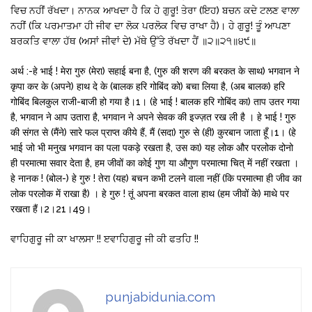
ਵਿਚ ਨਹੀਂ ਰੱਖਦਾ। ਨਾਨਕ ਆਖਦਾ ਹੈ ਕਿ ਹੇ ਗੁਰੂ! ਤੇਰਾ (ਇਹ) ਬਚਨ ਕਦੇ ਟਲਣ ਵਾਲਾ
ਨਹੀਂ (ਕਿ ਪਰਮਾਤਮਾ ਹੀ ਜੀਵ ਦਾ ਲੋਕ ਪਰਲੋਕ ਵਿਚ ਰਾਖਾ ਹੈ)। ਹੇ ਗੁਰੂ! ਤੂੰ ਆਪਣਾ
ਬਰਕਤਿ ਵਾਲਾ ਹੱਥ (ਅਸਾਂ ਜੀਵਾਂ ਦੇ) ਮੱਥੇ ਉੱਤੇ ਰੱਖਦਾ ਹੈਂ ॥੨॥੨੧॥੪੯॥
अर्थ :-हे भाई ! मेरा गुरु (मेरा) सहाई बना है, (गुरु की शरण की बरकत के साथ) भगवान ने
कृपा कर के (अपने) हाथ दे के (बालक हरि गोबिंद को) बचा लिया है, (अब बालक) हरि
गोबिंद बिलकुल राजी-बाजी हो गया है।1। (हे भाई ! बालक हरि गोबिंद का) ताप उतर गया
है, भगवान ने आप उतारा है, भगवान ने अपने सेवक की इज्ज़त रख ली है । हे भाई ! गुरु
की संगत से (मैंने) सारे फल प्राप्त कीये हैं, मैं (सदा) गुरु से (ही) कुरबान जाता हूँ।1। (हे
भाई जो भी मनुख भगवान का पला पकड़े रखता है, उस का) यह लोक और परलोक दोनो
ही परमात्मा सवार देता है, हम जीवों का कोई गुण या औगुण परमात्मा चित् में नहीं रखता ।
हे नानक ! (बोल-) हे गुरु ! तेरा (यह) बचन कभी टलने वाला नहीं (कि परमात्मा ही जीव का
लोक परलोक में राखा है) । हे गुरु ! तूं अपना बरकत वाला हाथ (हम जीवों के) माथे पर
रखता हैं।2।21।49।
ਵਾਹਿਗੁਰੂ ਜੀ ਕਾ ਖਾਲਸਾ !! ੲਵਾਹਿਗੁਰੂ ਜੀ ਕੀ ਫਤਹਿ !!
punjabidunia.com