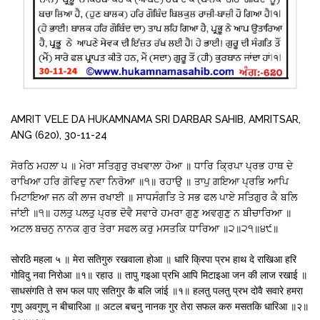
AMRIT VELE DA HUKAMNAMA SRI DARBAR SAHIB, AMRITSAR,
ANG (620), 30-11-24
ਸੋਰਠਿ ਮਹਲਾ ੫ ॥ ਮੇਰਾ ਸਤਿਗੁਰੁ ਰਖਵਾਲਾ ਹੋਆ ॥ ਧਾਰਿ ਕ੍ਰਿਪਾ ਪ੍ਰਭ ਹਾਥ ਦੇ
ਰਾਖਿਆ ਹਰਿ ਗੋਵਿਦੁ ਨਵਾ ਨਿਰੋਆ ॥੧॥ ਰਹਾਉ ॥ ਤਾਪੁ ਗਇਆ ਪ੍ਰਭਿ ਆਪਿ
ਮਿਟਾਇਆ ਜਨ ਕੀ ਲਾਜ ਰਖਾਈ ॥ ਸਾਧਸੰਗਤਿ ਤੇ ਸਭ ਫਲ ਪਾਏ ਸਤਿਗੁਰ ਕੈ ਬਲਿ
ਜਾਂਈ ॥੧॥ ਹਲਤੁ ਪਲਤੁ ਪ੍ਰਭ ਦੋਵੈ ਸਵਾਰੇ ਹਮਰਾ ਗੁਣੁ ਅਵਗੁਣੁ ਨ ਬੀਚਾਰਿਆ ॥
ਅਟਲ ਬਚਨੁ ਨਾਨਕ ਗੁਰ ਤੇਰਾ ਸਫਲ ਕਰੁ ਮਸਤਕਿ ਧਾਰਿਆ ॥੨॥੨੧॥੪੯॥
सोरठि महला ५ ॥ मेरा सतिगुरु रखवाला होआ ॥ धारि क्रिपा प्रभ हाथ दे राखिआ हरि
गोविदु नवा निरोआ ॥१॥ रहाउ ॥ तापु गइआ प्रभि आपि मिटाइआ जन की लाज रखाई ॥
साधसंगति ते सभ फल पाए सतिगुर कै बलि जांई ॥१॥ हलतु पलतु प्रभ दोवै सवारे हमरा
गुणु अवगुणु न बीचारिआ ॥ अटल बचनु नानक गुर तेरा सफल करु मसतकि धारिआ ॥२॥