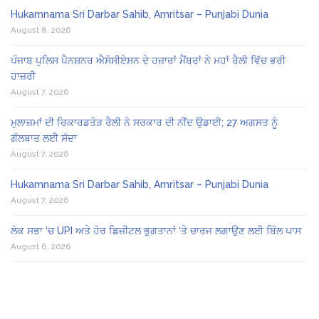
Hukamnama Sri Darbar Sahib, Amritsar – Punjabi Dunia
August 8, 2026
ਪੰਜਾਬ ਪੁਲਿਸ ਪੈਨਸ਼ਨਰ ਐਸੋਸੀਏਸ਼ਨ ਦੇ ਹਜ਼ਾਰਾਂ ਮੈਂਬਰਾਂ ਨੇ ਮਹਾਂ ਰੈਲੀ ਵਿੱਚ ਭਰੀ
ਹਾਜ਼ਰੀ
August 7, 2026
ਮੁਲਾਜ਼ਮਾਂ ਦੀ ਰਿਕਾਰਡਤੋੜ ਰੈਲੀ ਨੇ ਸਰਕਾਰ ਦੀ ਨੀਂਦ ਉਡਾਈ; 27 ਅਗਸਤ ਨੂੰ
ਗੱਲਬਾਤ ਲਈ ਸੱਦਾ
August 7, 2026
Hukamnama Sri Darbar Sahib, Amritsar – Punjabi Dunia
August 7, 2026
ਲੋਕ ਸਭਾ ‘ਚ UPI ਅਤੇ ਹੋਰ ਡਿਜ਼ੀਟਲ ਭੁਗਤਾਨਾਂ ‘ਤੇ ਚਾਰਜ ਲਗਾਉਣ ਲਈ ਬਿੱਲ ਪਾਸ
August 6, 2026