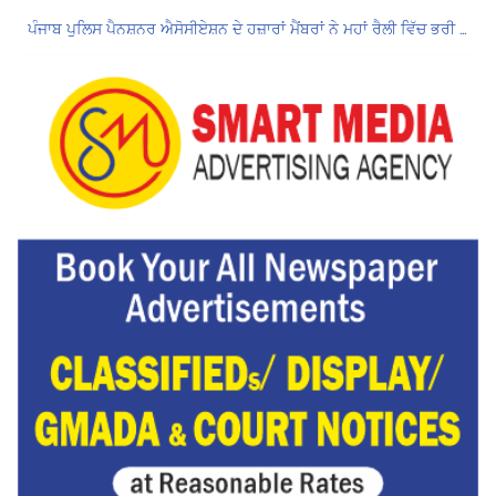
ਪੰਜਾਬ ਪੁਲਿਸ ਪੈਨਸ਼ਨਰ ਐਸੋਸੀਏਸ਼ਨ ਦੇ ਹਜ਼ਾਰਾਂ ਮੈਂਬਰਾਂ ਨੇ ਮਹਾਂ ਰੈਲੀ ਵਿੱਚ ਭਰੀ ਹਾਜ਼ਰੀ
ਮੁਲਾਜ਼ਮਾਂ ਦੀ ਰਿਕਾਰਡਤੋੜ ਰੈਲੀ ਨੇ ਸਰਕਾਰ ਦੀ ਨੀਂਦ ਉਡਾਈ; 27 ਅਗਸਤ ਨੂੰ ਗੱਲਬਾਤ ਲਈ ਸੱਦਾ
Hukamnama Sri Darbar Sahib, Amritsar – Punjabi Dunia
ਲੋਕ ਸਭਾ ‘ਚ UPI ਅਤੇ ਹੋਰ ਡਿਜ਼ੀਟਲ ਭੁਗਤਾਨਾਂ ‘ਤੇ ਚਾਰਜ ਲਗਾਉਣ ਲਈ ਬਿੱਲ ਪਾਸ
8 अगस्त को मोहाली के होटल एंकरेज में सजेगा “तीज मुटियारां दी” का रंग
Hukamnama Sri Darbar Sahib, Amritsar – Punjabi Dunia