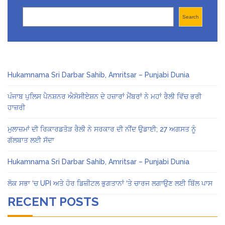
Search
Search
Hukamnama Sri Darbar Sahib, Amritsar – Punjabi Dunia
ਪੰਜਾਬ ਪੁਲਿਸ ਪੈਨਸ਼ਨਰ ਐਸੋਸੀਏਸ਼ਨ ਦੇ ਹਜ਼ਾਰਾਂ ਮੈਂਬਰਾਂ ਨੇ ਮਹਾਂ ਰੈਲੀ ਵਿੱਚ ਭਰੀ
ਹਾਜ਼ਰੀ
ਮੁਲਾਜ਼ਮਾਂ ਦੀ ਰਿਕਾਰਡਤੋੜ ਰੈਲੀ ਨੇ ਸਰਕਾਰ ਦੀ ਨੀਂਦ ਉਡਾਈ; 27 ਅਗਸਤ ਨੂੰ
ਗੱਲਬਾਤ ਲਈ ਸੱਦਾ
Hukamnama Sri Darbar Sahib, Amritsar – Punjabi Dunia
ਲੋਕ ਸਭਾ ‘ਚ UPI ਅਤੇ ਹੋਰ ਡਿਜ਼ੀਟਲ ਭੁਗਤਾਨਾਂ ‘ਤੇ ਚਾਰਜ ਲਗਾਉਣ ਲਈ ਬਿੱਲ ਪਾਸ
RECENT POSTS