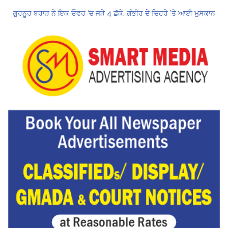
ਗੁਰਨੂਰ ਬਰਾੜ ਨੇ ਇਕ ਓਵਰ ‘ਚ ਜੜੇ 4 ਛੱਕੇ; ਗੰਭੀਰ ਦੇ ਚਿਹਰੇ ’ਤੇ ਆਈ ਮੁਸਕਾਨ
ਕੇਂਦਰ ਦਾ ਸਪੱਸ਼ਟੀਕਰਨ: UPI ਸੇਵਾਵਾਂ, ਆਮ ਲੋਕਾਂ ਲਈ ਮੁਫ਼ਤ ਜਾਰੀ ਰਹਿਣਗੀਆਂ, ਵਪਾਰੀਆਂ ਲਈ ਮਾਮੂਲੀ ਫੀਸ!
Hukamnama Sri Darbar Sahib, Amritsar – Punjabi Dunia
CM ਮਾਨ ਨੇ 866 ਨੌਜਵਾਨਾਂ ਨੂੰ ਸਰਕਾਰੀ ਨੌਕਰੀਆਂ ਦੇ ਨਿਯੁਕਤੀ ਪੱਤਰ ਸੌਂਪੇ
ਮੁੱਖ ਮੰਤਰੀ ਮਾਨ ਨੇ ਜਗਤਾਰ ਸਿੰਘ ਹਵਾਰਾ ਨੂੰ 10 ਦਿਨਾਂ ਦੀ ਪੈਰੋਲ ਦੇਣ ਲਈ ਰਾਜਪਾਲ ਨੂੰ ਲਿਖਿਆ ਪੱਤਰ
ਸ੍ਰੀਲੰਕਾ ਟੈਸਟ ਸੀਰੀਜ਼: ਸਰਫ਼ਰਾਜ਼ ਖਾਨ ਹੋ ਸਕਦੇ ਹਨ ਸਾਈ ਸੁਦਰਸ਼ਨ ਦੇ ਬਦਲ
ਗੁਰਨੂਰ ਬਰਾੜ ਨੇ ਇਕ ਓਵਰ ‘ਚ ਜੜੇ 4 ਛੱਕੇ; ਗੰਭੀਰ ਦੇ ਚਿਹਰੇ ’ਤੇ ਆਈ ਮੁਸਕਾਨ