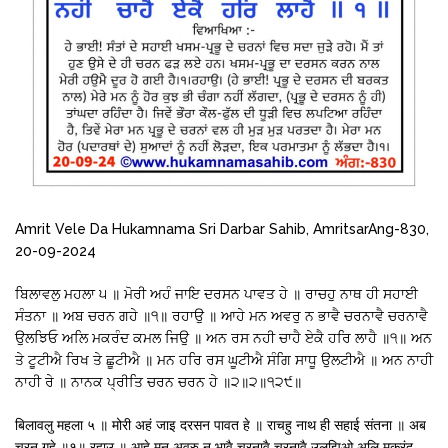
Amrit Vele Da Hukamnama Sri Darbar Sahib, AmritsarAng-830,
20-09-2024
ਬਿਲਾਵਲੁ ਮਹਲਾ ੫ ॥ ਮੋਰੀ ਅਹੰ ਜਾਇ ਦਰਸਨ ਪਾਵਤ ਹੇ ॥ ਰਾਚਹੁ ਨਾਥ ਹੀ ਸਹਾਈ
ਸੰਤਨਾ ॥ ਅਬ ਚਰਨ ਗਹੇ ॥੧॥ ਰਹਾਉ ॥ ਆਹੇ ਮਨ ਅਵਰੁ ਨ ਭਾਵੈ ਚਰਨਾਵੈ ਚਰਨਾਵੈ
ਉਲਝਿਓ ਅਲਿ ਮਕਰੰਦ ਕਮਲ ਜਿਉ ॥ ਅਨ ਰਸ ਨਹੀ ਚਾਹੈ ਏਕੈ ਹਰਿ ਲਾਹੈ ॥੧॥ ਅਨ
ਤੇ ਟੂਟੀਐ ਰਿਖ ਤੇ ਛੂਟੀਐ ॥ ਮਨ ਹਰਿ ਰਸ ਘੂਟੀਐ ਸੰਗਿ ਸਾਧੂ ਉਲਟੀਐ ॥ ਅਨ ਨਾਹੀ
ਨਾਹੀ ਰੇ ॥ ਨਾਨਕ ਪ੍ਰੀਤਿ ਚਰਨ ਚਰਨ ਹੇ ॥੨॥੨॥੧੨੯॥
बिलावलु महला ५ ॥ मोरी अहं जाइ दरसन पावत हे ॥ राचहु नाथ ही सहाई संतना ॥ अब
चरन गहे ॥१॥ रहाउ ॥ आहे मन अवरु न भावै चरनावै चरनावै उलझिओ अलि मकरंद