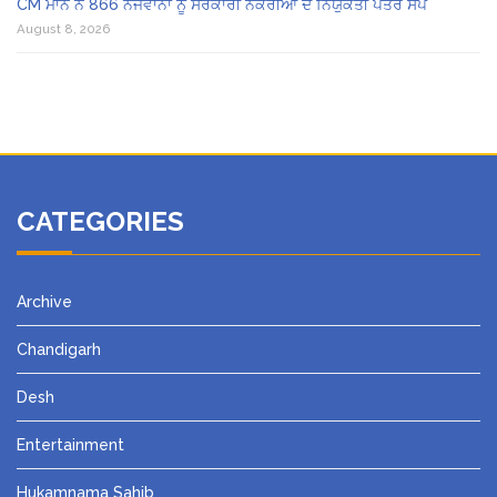
CM ਮਾਨ ਨੇ 866 ਨੌਜਵਾਨਾਂ ਨੂੰ ਸਰਕਾਰੀ ਨੌਕਰੀਆਂ ਦੇ ਨਿਯੁਕਤੀ ਪੱਤਰ ਸੌਂਪੇ
August 8, 2026
CATEGORIES
Archive
Chandigarh
Desh
Entertainment
Hukamnama Sahib