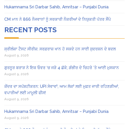
Hukamnama Sri Darbar Sahib, Amritsar – Punjabi Dunia
CM ਮਾਨ ਨੇ 866 ਨੌਜਵਾਨਾਂ ਨੂੰ ਸਰਕਾਰੀ ਨੌਕਰੀਆਂ ਦੇ ਨਿਯੁਕਤੀ ਪੱਤਰ ਸੌਂਪੇ
RECENT POSTS
ਸ੍ਰੀਲੰਕਾ ਟੈਸਟ ਸੀਰੀਜ਼: ਸਰਫ਼ਰਾਜ਼ ਖਾਨ ਹੋ ਸਕਦੇ ਹਨ ਸਾਈ ਸੁਦਰਸ਼ਨ ਦੇ ਬਦਲ
August 9, 2026
ਗੁਰਨੂਰ ਬਰਾੜ ਨੇ ਇਕ ਓਵਰ ‘ਚ ਜੜੇ 4 ਛੱਕੇ; ਗੰਭੀਰ ਦੇ ਚਿਹਰੇ ’ਤੇ ਆਈ ਮੁਸਕਾਨ
August 9, 2026
ਕੇਂਦਰ ਦਾ ਸਪੱਸ਼ਟੀਕਰਨ: UPI ਸੇਵਾਵਾਂ, ਆਮ ਲੋਕਾਂ ਲਈ ਮੁਫ਼ਤ ਜਾਰੀ ਰਹਿਣਗੀਆਂ,
ਵਪਾਰੀਆਂ ਲਈ ਮਾਮੂਲੀ ਫੀਸ!
August 9, 2026
Hukamnama Sri Darbar Sahib, Amritsar – Punjabi Dunia
August 9, 2026