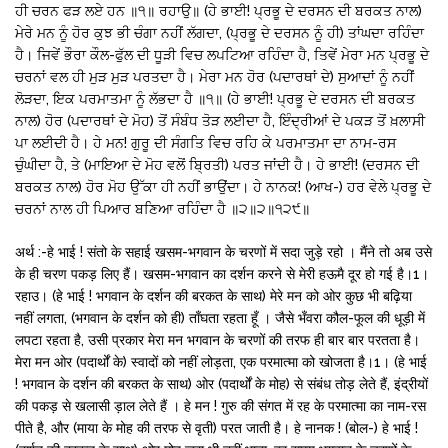
ਹੀ ਚਰਨ ਫੜ ਲਏ ਹਨ ॥੧॥ ਰਹਾਉ॥ (ਹੇ ਭਾਈ! ਪ੍ਰਭੂ ਦੇ ਦਰਸਨ ਦੀ ਬਰਕਤ ਨਾਲ)
ਮੇਰੇ ਮਨ ਨੂੰ ਹੋਰ ਕੁਝ ਭੀ ਚੰਗਾ ਨਹੀਂ ਲੱਗਦਾ, (ਪ੍ਰਭੂ ਦੇ ਦਰਸਨ ਨੂੰ ਹੀ) ਤਾਂਘਦਾ ਰਹਿੰਦਾ
ਹੈ। ਜਿਵੇਂ ਭੌਰਾ ਕੌਲ-ਫੁੱਲ ਦੀ ਧੂੜੀ ਵਿਚ ਲਪਟਿਆ ਰਹਿੰਦਾ ਹੈ, ਤਿਵੇਂ ਮੇਰਾ ਮਨ ਪ੍ਰਭੂ ਦੇ
ਚਰਨਾਂ ਵਲ ਹੀ ਮੁੜ ਮੁੜ ਪਰਤਦਾ ਹੈ। ਮੇਰਾ ਮਨ ਹੋਰ (ਪਦਾਰਥਾਂ ਦੇ) ਸੁਆਦਾਂ ਨੂੰ ਨਹੀਂ
ਲੋੜਦਾ, ਇਕ ਪਰਮਾਤਮਾ ਨੂੰ ਲੱਭਦਾ ਹੈ ॥੧॥ (ਹੇ ਭਾਈ! ਪ੍ਰਭੂ ਦੇ ਦਰਸਨ ਦੀ ਬਰਕਤ
ਨਾਲ) ਹੋਰ (ਪਦਾਰਥਾਂ ਦੇ ਮੋਹ) ਤੋਂ ਸੰਬੰਧ ਤੋੜ ਲਈਦਾ ਹੈ, ਇੰਦ੍ਰੀਆਂ ਦੇ ਪਕੜ ਤੋਂ ਖ਼ਲਾਸੀ
ਪਾ ਲਈਦੀ ਹੈ। ਹੇ ਮਨ! ਗੁਰੂ ਦੀ ਸੰਗਤਿ ਵਿਚ ਰਹਿ ਕੇ ਪਰਮਾਤਮਾ ਦਾ ਨਾਮ-ਰਸ
ਚੁੰਘੀਦਾ ਹੈ, ਤੇ (ਮਾਇਆ ਦੇ ਮੋਹ ਵਲੋਂ ਬ੍ਰਿਤੀ) ਪਰਤ ਜਾਂਦੀ ਹੈ। ਹੇ ਭਾਈ! (ਦਰਸਨ ਦੀ
ਬਰਕਤ ਨਾਲ) ਹੋਰ ਮੋਹ ਉੱਕਾ ਹੀ ਨਹੀਂ ਭਾਉਂਦਾ। ਹੇ ਨਾਨਕ! (ਆਖ-) ਹਰ ਵੇਲੇ ਪ੍ਰਭੂ ਦੇ
ਚਰਨਾਂ ਨਾਲ ਹੀ ਪਿਆਰ ਬਣਿਆ ਰਹਿੰਦਾ ਹੈ ॥੨॥੨॥੧੨੯॥
अर्थ :-हे भाई ! संतो के सहाई खसम-भगवान के चरणों में सदा जुड़े रहो । मैंने तो अब उसे
के ही चरण पकड़ लिए हैं। खसम-भगवान का दर्शन करने से मेरी हऊमै दूर हो गई है।1।
रहाउ। (हे भाई ! भगवान के दर्शन की बरकत के साथ) मेरे मन को ओर कुछ भी बढ़िया
नहीं लगता, (भगवान के दर्शन को ही) ताँघता रहता हूँ । जैसे भँवरा कौल-फूल की धूड़ी में
लपटा रहता है, उसी प्रकार मेरा मन भगवान के चरणों की तरफ ही बार बार परतता है।
मेरा मन ओर (पदार्थों के) स्वादों को नहीं लोड़ता, एक परमात्मा को खोजता है।1। (हे भाई
! भगवान के दर्शन की बरकत के साथ) ओर (पदार्थों के मोह) से संबंध तोड़ लेते हैं, इंद्रीयों
की पकड़ से खलासी ड़ाल लेते हैं । हे मन ! गुरु की संगत में रह के परमात्मा का नाम-रस
पीते है, और (माया के मोह की तरफ से वृती) परत जाती है। हे नानक ! (बोल-) हे भाई !