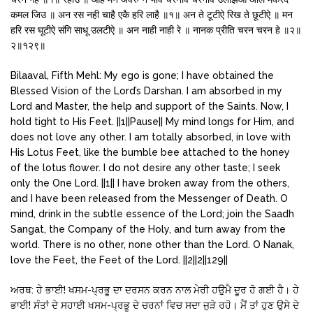
कमल जिउ ॥ अन रस नही चाहै एकै हरि लाहै ॥१॥ अन ते टूटीऐ रिख ते छूटीऐ ॥ मन
हरि रस घूटीऐ संगि साधू उलटीऐ ॥ अन नाही नाही रे ॥ नानक प्रीति चरन चरन हे ॥२॥
२॥१२९॥
Bilaaval, Fifth Mehl: My ego is gone; I have obtained the
Blessed Vision of the Lord’s Darshan. I am absorbed in my
Lord and Master, the help and support of the Saints. Now, I
hold tight to His Feet. ||1||Pause|| My mind longs for Him, and
does not love any other. I am totally absorbed, in love with
His Lotus Feet, like the bumble bee attached to the honey
of the lotus flower. I do not desire any other taste; I seek
only the One Lord. ||1|| I have broken away from the others,
and I have been released from the Messenger of Death. O
mind, drink in the subtle essence of the Lord; join the Saadh
Sangat, the Company of the Holy, and turn away from the
world. There is no other, none other than the Lord. O Nanak,
love the Feet, the Feet of the Lord. ||2||2||129||
ਅਰਥ: ਹੇ ਭਾਈ! ਖਸਮ-ਪ੍ਰਭੂ ਦਾ ਦਰਸਨ ਕਰਨ ਨਾਲ ਮੇਰੀ ਹਉਮੈ ਦੂਰ ਹੋ ਗਈ ਹੈ। ਹੇ
ਭਾਈ! ਸੰਤਾਂ ਦੇ ਸਹਾਈ ਖਸਮ-ਪ੍ਰਭੂ ਦੇ ਚਰਨਾਂ ਵਿਚ ਸਦਾ ਜੁੜੇ ਰਹੋ। ਮੈਂ ਤਾਂ ਹੁਣ ਉਸੇ ਦੇ