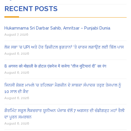
RECENT POSTS
Hukamnama Sri Darbar Sahib, Amritsar – Punjabi Dunia
August 7, 2026
ਲੋਕ ਸਭਾ ‘ਚ UPI ਅਤੇ ਹੋਰ ਡਿਜ਼ੀਟਲ ਭੁਗਤਾਨਾਂ ‘ਤੇ ਚਾਰਜ ਲਗਾਉਣ ਲਈ ਬਿੱਲ ਪਾਸ
August 6, 2026
8 अगस्त को मोहाली के होटल एंकरेज में सजेगा “तीज मुटियारां दी” का रंग
August 6, 2026
ਜਿਨਸੀ ਸ਼ੋਸ਼ਣ ਮਾਮਲੇ ‘ਚ ਤਹਿਲਕਾ ਮੈਗਜ਼ੀਨ ਦੇ ਸਾਬਕਾ ਸੰਪਾਦਕ ਤਰੁਣ ਤੇਜਪਾਲ ਨੂੰ
10 ਸਾਲ ਦੀ ਕੈਦ
August 6, 2026
ਗੌਰਮਿੰਟ ਸਕੂਲ ਲੈਕਚਰਾਰ ਯੂਨੀਅਨ ਪੰਜਾਬ ਵੱਲੋਂ 7 ਅਗਸਤ ਦੀ ਚੰਡੀਗੜ੍ਹ ਮਹਾਂ ਰੈਲੀ
ਦਾ ਪੂਰਨ ਸਮਰਥਨ
August 6, 2026