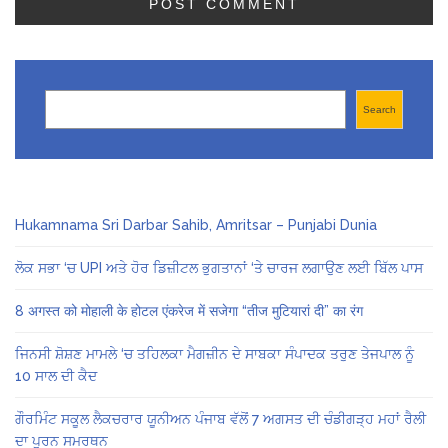
Search
Search
Hukamnama Sri Darbar Sahib, Amritsar – Punjabi Dunia
ਲੋਕ ਸਭਾ ‘ਚ UPI ਅਤੇ ਹੋਰ ਡਿਜ਼ੀਟਲ ਭੁਗਤਾਨਾਂ ‘ਤੇ ਚਾਰਜ ਲਗਾਉਣ ਲਈ ਬਿੱਲ ਪਾਸ
8 अगस्त को मोहाली के होटल एंकरेज में सजेगा “तीज मुटियारां दी” का रंग
ਜਿਨਸੀ ਸ਼ੋਸ਼ਣ ਮਾਮਲੇ ‘ਚ ਤਹਿਲਕਾ ਮੈਗਜ਼ੀਨ ਦੇ ਸਾਬਕਾ ਸੰਪਾਦਕ ਤਰੁਣ ਤੇਜਪਾਲ ਨੂੰ
10 ਸਾਲ ਦੀ ਕੈਦ
ਗੌਰਮਿੰਟ ਸਕੂਲ ਲੈਕਚਰਾਰ ਯੂਨੀਅਨ ਪੰਜਾਬ ਵੱਲੋਂ 7 ਅਗਸਤ ਦੀ ਚੰਡੀਗੜ੍ਹ ਮਹਾਂ ਰੈਲੀ
ਦਾ ਪੂਰਨ ਸਮਰਥਨ