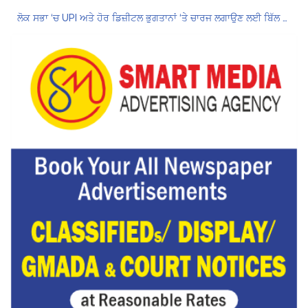
ਲੋਕ ਸਭਾ ‘ਚ UPI ਅਤੇ ਹੋਰ ਡਿਜ਼ੀਟਲ ਭੁਗਤਾਨਾਂ ‘ਤੇ ਚਾਰਜ ਲਗਾਉਣ ਲਈ ਬਿੱਲ ਪਾਸ
8 अगस्त को मोहाली के होटल एंकरेज में सजेगा “तीज मुटियारां दी” का रंग
ਜਿਨਸੀ ਸ਼ੋਸ਼ਣ ਮਾਮਲੇ ‘ਚ ਤਹਿਲਕਾ ਮੈਗਜ਼ੀਨ ਦੇ ਸਾਬਕਾ ਸੰਪਾਦਕ ਤਰੁਣ ਤੇਜਪਾਲ ਨੂੰ 10 ਸਾਲ ਦੀ ਕੈਦ
ਗੌਰਮਿੰਟ ਸਕੂਲ ਲੈਕਚਰਾਰ ਯੂਨੀਅਨ ਪੰਜਾਬ ਵੱਲੋਂ 7 ਅਗਸਤ ਦੀ ਚੰਡੀਗੜ੍ਹ ਮਹਾਂ ਰੈਲੀ ਦਾ ਪੂਰਨ ਸਮਰਥਨ
Hukamnama Sri Darbar Sahib, Amritsar – Punjabi Dunia
Hukamnama Sri Darbar Sahib, Amritsar – Punjabi Dunia