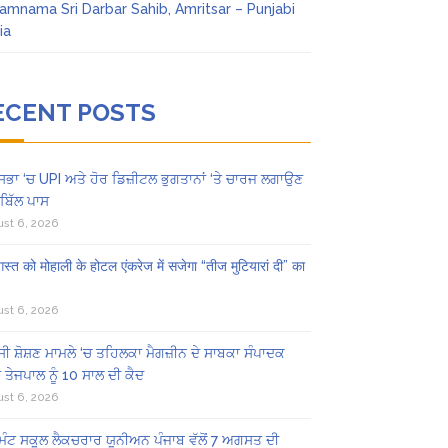
amnama Sri Darbar Sahib, Amritsar – Punjabi
ia
ECENT POSTS
ਸਭਾ ‘ਚ UPI ਅਤੇ ਹੋਰ ਡਿਜ਼ੀਟਲ ਭੁਗਤਾਨਾਂ ‘ਤੇ ਚਾਰਜ ਲਗਾਉਣ
ਬਿੱਲ ਪਾਸ
st 6, 2026
स्त को मोहाली के होटल एंकरेज में सजेगा “तीज मुटियारां दी” का
st 6, 2026
ੀ ਸ਼ੋਸ਼ਣ ਮਾਮਲੇ ‘ਚ ਤਹਿਲਕਾ ਮੈਗਜ਼ੀਨ ਦੇ ਸਾਬਕਾ ਸੰਪਾਦਕ
 ਤੇਜਪਾਲ ਨੂੰ 10 ਸਾਲ ਦੀ ਕੈਦ
st 6, 2026
ਿੰਟ ਸਕੂਲ ਲੈਕਚਰਾਰ ਯੂਨੀਅਨ ਪੰਜਾਬ ਵੱਲੋਂ 7 ਅਗਸਤ ਦੀ