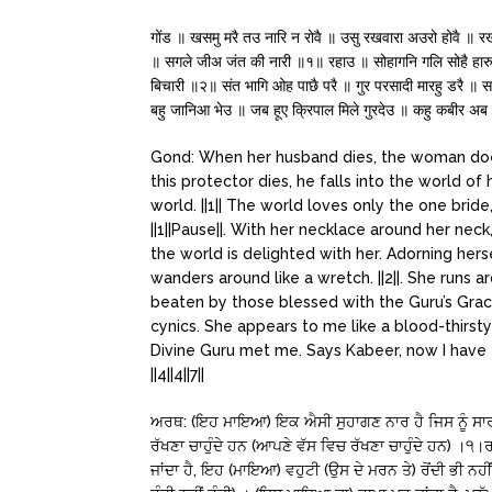
गोंड ॥ खसमु मरै तउ नारि न रोवै ॥ उसु रखवारा अउरो होवै ॥
॥ सगले जीअ जंत की नारी ॥१॥ रहाउ ॥ सोहागनि गलि सोहै हारु
बिचारी ॥२॥ संत भागि ओह पाछै परै ॥ गुर परसादी मारहु डरै 
बहु जानिआ भेउ ॥ जब हूए क्रिपाल मिले गुरदेउ ॥ कहु कबीर अ
Gond: When her husband dies, the woman do
this protector dies, he falls into the world of 
world. ||1|| The world loves only the one bride
||1||Pause||. With her necklace around her neck,
the world is delighted with her. Adorning herse
wanders around like a wretch. ||2||. She runs a
beaten by those blessed with the Guru’s Grace.
cynics. She appears to me like a blood-thirsty w
Divine Guru met me. Says Kabeer, now I have t
||4||4||7||
ਅਰਥ: (ਇਹ ਮਾਇਆ) ਇਕ ਐਸੀ ਸੁਹਾਗਣ ਨਾਰ ਹੈ ਜਿਸ ਨੂੰ ਸਾਰ
ਰੱਖਣਾ ਚਾਹੁੰਦੇ ਹਨ (ਆਪਣੇ ਵੱਸ ਵਿਚ ਰੱਖਣਾ ਚਾਹੁੰਦੇ ਹਨ) ।
ਜਾਂਦਾ ਹੈ, ਇਹ (ਮਾਇਆ) ਵਹੁਟੀ (ਉਸ ਦੇ ਮਰਨ ਤੇ) ਰੋਂਦੀ ਭੀ ਨਹ