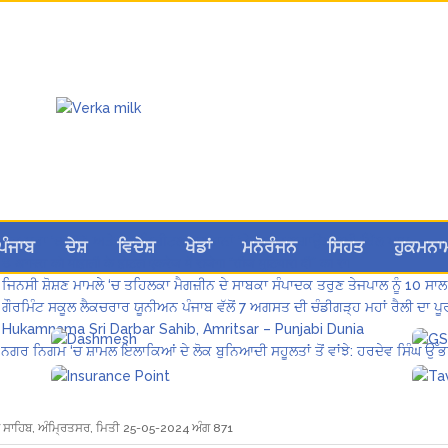
ਲੋਕ ਸਭਾ ‘ਚ UPI ਅਤੇ ਹੋਰ ਡਿਜ਼ੀਟਲ ਭੁਗਤਾਨਾਂ ‘ਤੇ ਚਾਰਜ ਲਗਾਉਣ ਲਈ ਬਿੱਲ ਪਾਸ
ਪੰਜਾਬ
ਦੇਸ਼
ਵਿਦੇਸ਼
ਖੇਡਾਂ
ਮਨੋਰੰਜਨ
ਸਿਹਤ
ਹੁਕਮਨਾ
8 अगस्त को मोहाली के होटल एंकरेज में सजेगा “तीज मुटियारां दी” का रंग
ਜਿਨਸੀ ਸ਼ੋਸ਼ਣ ਮਾਮਲੇ ‘ਚ ਤਹਿਲਕਾ ਮੈਗਜ਼ੀਨ ਦੇ ਸਾਬਕਾ ਸੰਪਾਦਕ ਤਰੁਣ ਤੇਜਪਾਲ ਨੂੰ 10 ਸਾਲ
ਗੌਰਮਿੰਟ ਸਕੂਲ ਲੈਕਚਰਾਰ ਯੂਨੀਅਨ ਪੰਜਾਬ ਵੱਲੋਂ 7 ਅਗਸਤ ਦੀ ਚੰਡੀਗੜ੍ਹ ਮਹਾਂ ਰੈਲੀ ਦਾ
Hukamnama Sri Darbar Sahib, Amritsar – Punjabi Dunia
ਨਗਰ ਨਿਗਮ ‘ਚ ਸ਼ਾਮਲ ਇਲਾਕਿਆਂ ਦੇ ਲੋਕ ਬੁਨਿਆਦੀ ਸਹੂਲਤਾਂ ਤੋਂ ਵਾਂਝੇ: ਹਰਦੇਵ ਸਿੰਘ ਉੱਭ
ਾਰ ਸਾਹਿਬ, ਅੰਮ੍ਰਿਤਸਰ, ਮਿਤੀ 25-05-2024 ਅੰਗ 871