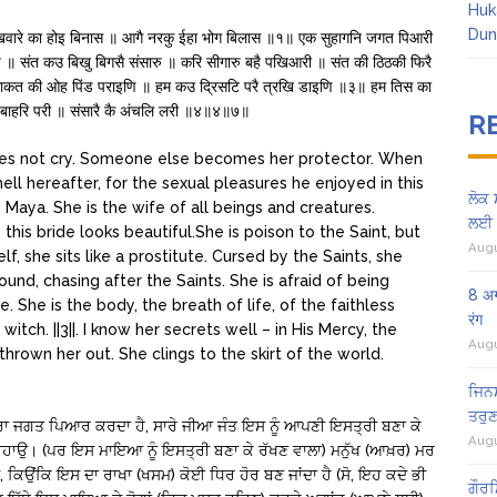
Huk
Dun
 रखवारे का होइ बिनास ॥ आगै नरकु ईहा भोग बिलास ॥१॥ एक सुहागनि जगत पिआरी
 ॥ संत कउ बिखु बिगसै संसारु ॥ करि सीगारु बहै पखिआरी ॥ संत की ठिठकी फिरै
॥ साकत की ओह पिंड पराइणि ॥ हम कउ द्रिसटि परै त्रखि डाइणि ॥३॥ हम तिस का
ब बाहरि परी ॥ संसारै कै अंचलि लरी ॥४॥४॥७॥
R
es not cry. Someone else becomes her protector. When
hell hereafter, for the sexual pleasures he enjoyed in this
ਲੋਕ 
, Maya. She is the wife of all beings and creatures.
ਲਈ 
 this bride looks beautiful.She is poison to the Saint, but
Augu
lf, she sits like a prostitute. Cursed by the Saints, she
round, chasing after the Saints. She is afraid of being
8 अग
 She is the body, the breath of life, of the faithless
रंग
itch. ||3||. I know her secrets well – in His Mercy, the
Augu
hrown her out. She clings to the skirt of the world.
ਜਿਨਸ
ਤਰੁਣ
ਾ ਜਗਤ ਪਿਆਰ ਕਰਦਾ ਹੈ, ਸਾਰੇ ਜੀਆ ਜੰਤ ਇਸ ਨੂੰ ਆਪਣੀ ਇਸਤ੍ਰੀ ਬਣਾ ਕੇ
Augu
੧।ਰਹਾਉ। (ਪਰ ਇਸ ਮਾਇਆ ਨੂੰ ਇਸਤ੍ਰੀ ਬਣਾ ਕੇ ਰੱਖਣ ਵਾਲਾ) ਮਨੁੱਖ (ਆਖ਼ਰ) ਮਰ
ੀਂ, ਕਿਉਂਕਿ ਇਸ ਦਾ ਰਾਖਾ (ਖਸਮ) ਕੋਈ ਧਿਰ ਹੋਰ ਬਣ ਜਾਂਦਾ ਹੈ (ਸੋ, ਇਹ ਕਦੇ ਭੀ
ਗੌਰਮ