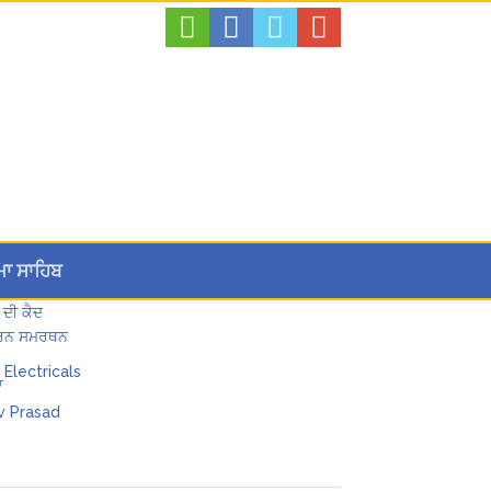
ਮਾ ਸਾਹਿਬ
 ਦੀ ਕੈਦ
 ਪੂਰਨ ਸਮਰਥਨ
ਾ