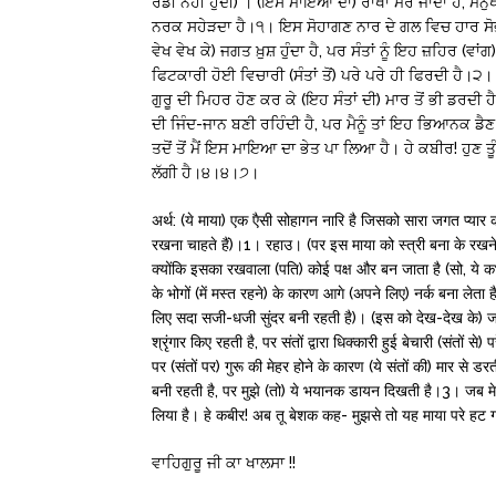
ਰੰਡੀ ਨਹੀਂ ਹੁੰਦੀ) । (ਇਸ ਮਾਇਆ ਦਾ) ਰਾਖਾ ਮਰ ਜਾਂਦਾ ਹੈ, 
ਨਰਕ ਸਹੇੜਦਾ ਹੈ।੧। ਇਸ ਸੋਹਾਗਣ ਨਾਰ ਦੇ ਗਲ ਵਿਚ ਹਾਰ ਸੋਭਦਾ ਹ
ਵੇਖ ਵੇਖ ਕੇ) ਜਗਤ ਖ਼ੁਸ਼ ਹੁੰਦਾ ਹੈ, ਪਰ ਸੰਤਾਂ ਨੂੰ ਇਹ ਜ਼ਹਿਰ (ਵਾਂ
ਫਿਟਕਾਰੀ ਹੋਈ ਵਿਚਾਰੀ (ਸੰਤਾਂ ਤੋਂ) ਪਰੇ ਪਰੇ ਹੀ ਫਿਰਦੀ ਹੈ।੨। 
ਗੁਰੂ ਦੀ ਮਿਹਰ ਹੋਣ ਕਰ ਕੇ (ਇਹ ਸੰਤਾਂ ਦੀ) ਮਾਰ ਤੋਂ ਭੀ ਡਰਦੀ ਹੈ
ਦੀ ਜਿੰਦ-ਜਾਨ ਬਣੀ ਰਹਿੰਦੀ ਹੈ, ਪਰ ਮੈਨੂੰ ਤਾਂ ਇਹ ਭਿਆਨਕ ਡੈਣ ਦ
ਤਦੋਂ ਤੋਂ ਮੈਂ ਇਸ ਮਾਇਆ ਦਾ ਭੇਤ ਪਾ ਲਿਆ ਹੈ। ਹੇ ਕਬੀਰ! ਹੁਣ ਤੂ
ਲੱਗੀ ਹੈ।੪।੪।੭।
अर्थ: (ये माया) एक एैसी सोहागन नारि है जिसको सारा जगत प्यार 
रखना चाहते हैं)।1। रहाउ। (पर इस माया को स्त्री बना के रखने व
क्योंकि इसका रखवाला (पति) कोई पक्ष और बन जाता है (सो, ये कभ
के भोगों (में मस्त रहने) के कारण आगे (अपने लिए) नर्क बना लेता 
लिए सदा सजी-धजी सुंदर बनी रहती है)। (इस को देख-देख के) जगत
श्रृंगार किए रहती है, पर संतों द्वारा धिक्कारी हुई बेचारी (संतों
पर (संतों पर) गुरू की मेहर होने के कारण (ये संतों की) मार से डर
बनी रहती है, पर मुझे (तो) ये भयानक डायन दिखती है।3। जब मेरे 
लिया है। हे कबीर! अब तू बेशक कह- मुझसे तो यह माया परे हट 
ਵਾਹਿਗੁਰੂ ਜੀ ਕਾ ਖਾਲਸਾ !!