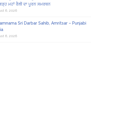
ਗੜ੍ਹ ਮਹਾਂ ਰੈਲੀ ਦਾ ਪੂਰਨ ਸਮਰਥਨ
st 6, 2026
amnama Sri Darbar Sahib, Amritsar – Punjabi
ia
st 6, 2026