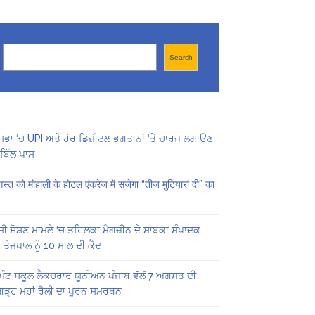
Search
Search
ਸਭਾ ‘ਚ UPI ਅਤੇ ਹੋਰ ਡਿਜ਼ੀਟਲ ਭੁਗਤਾਨਾਂ ‘ਤੇ ਚਾਰਜ ਲਗਾਉਣ
ਬਿੱਲ ਪਾਸ
स्त को मोहाली के होटल एंकरेज में सजेगा “तीज मुटियारां दी” का
ੀ ਸ਼ੋਸ਼ਣ ਮਾਮਲੇ ‘ਚ ਤਹਿਲਕਾ ਮੈਗਜ਼ੀਨ ਦੇ ਸਾਬਕਾ ਸੰਪਾਦਕ
 ਤੇਜਪਾਲ ਨੂੰ 10 ਸਾਲ ਦੀ ਕੈਦ
ਿੰਟ ਸਕੂਲ ਲੈਕਚਰਾਰ ਯੂਨੀਅਨ ਪੰਜਾਬ ਵੱਲੋਂ 7 ਅਗਸਤ ਦੀ
ਗੜ੍ਹ ਮਹਾਂ ਰੈਲੀ ਦਾ ਪੂਰਨ ਸਮਰਥਨ