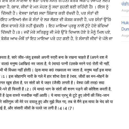
ਮਨੁੱਖ ਇੱਥੇ ਇਸ ਮਾਇਆ ਦੇ ਭੋਗਾਂ (ਵਿਚ ਮਸਤ ਰਹਿਣ) ਕਰਕੇ ਅਗਾਂਹ (ਆਪਣੇ ਲਈ)
ਚੰਡੀ
ੈ, (ਭਾਵ, ਜੀਵਾਂ ਦੇ ਮਨ ਮੋਹਣ ਨੂੰ ਸਦਾ ਸੁਹਣੀ ਬਣੀ ਰਹਿੰਦੀ ਹੈ) । (ਇਸ ਨੂੰ
Augu
ਗ) ਦਿੱਸਦੀ ਹੈ। ਵੇਸਵਾ (ਵਾਂਗ) ਸਦਾ ਸ਼ਿੰਗਾਰ ਕਰੀ ਰੱਖਦੀ ਹੈ, ਪਰ ਸੰਤਾਂ ਦੀ
(ਇਹ ਮਾਇਆ) ਭੱਜ ਕੇ ਸੰਤਾਂ ਦੇ ਲੜ ਲੱਗਣ ਦੀ ਕੋਸ਼ਸ਼ ਕਰਦੀ ਹੈ, ਪਰ (ਸੰਤਾਂ ਉੱਤੇ)
Huk
 (ਇਸ ਵਾਸਤੇ ਨੇੜੇ ਨਹੀਂ ਢੁੱਕਦੀ) । ਇਹ ਮਾਇਆ ਪ੍ਰਭੂ ਨਾਲੋਂ ਟੁੱਟੇ ਹੋਏ ਬੰਦਿਆਂ
Dun
ਿੱਸਦੀ ਹੈ।੩। ਜਦੋਂ ਮੇਰੇ ਸਤਿਗੁਰੂ ਜੀ ਮੇਰੇ ਉੱਤੇ ਦਿਆਲ ਹੋਏ ਤੇ ਮੈਨੂੰ ਮਿਲ ਪਏ,
Augu
ੰ ਬੇਸ਼ੱਕ ਆਖ-ਮੈਥੋਂ ਤਾਂ ਇਹ ਮਾਇਆ ਪਰੇ ਹਟ ਗਈ ਹੈ, ਤੇ ਸੰਸਾਰੀ ਜੀਵਾਂ ਦੇ ਪੱਲੇ ਜਾ
करता है, सारे जीव-जंतु इसको अपनी स्त्री बना के रखना चाहते हैं (अपने वश में
ाला) मनुष्य (आखिर) मर जाता है, ये (माया) पत्नी (उसके मरने पर) रोती भी नहीं,
ी भी विधवा नहीं होती)। (इस माया का) रखवाला मर जाता है, मनुष्य यहाँ इस माया
है।1। इस सोहागनि नारी के गले में हार शोभा देता है (भाव, जीवों का मन-मोहनें के
 खुश होता है, पर संतों को ये जहर (जैसी) लगती है। वेश्वा (की तरह) सदा
 से) परे-परे ही फिरती है।2। (ये माया) भाग के संतों की शरण पड़ने की कोशिश करती है,
ती है (इस वास्ते नजदीक नहीं आती)। ये माया प्रभू से टूटे हुए लोगों की जिंद-जान
सतिगुरू जी मेरे पर दयालु हुए और मुझे मिल गए, तब से मैंने इस माया के भेद को पा
गई है, और संसारी जीवों के पल्ले जा लगी है।4।4।7।