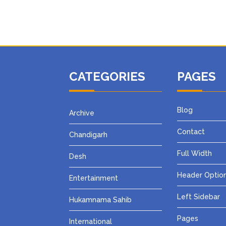
CATEGORIES
PAGES
Blog
Archive
Contact
Chandigarh
Full Width
Desh
Header Optio
Entertainment
Left Sidebar
Hukamnama Sahib
Pages
International