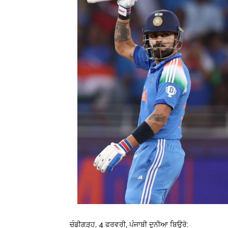
ਚੰਡੀਗੜ੍ਹ, 4 ਫਰਵਰੀ, ਪੰਜਾਬੀ ਦੁਨੀਆ ਬਿਊਰੋ: