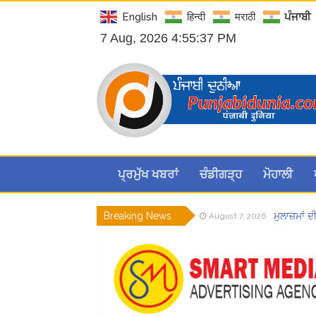
English
हिन्दी
मराठी
ਪੰਜਾਬੀ
7 Aug, 2026 4:55:39 PM
ਪ੍ਰਮੁੱਖ ਖਬਰਾਂ
ਚੰਡੀਗੜ੍ਹ
ਮੋਹਾਲੀ
Breaking News
ਮੁਲਾਜ਼ਮਾਂ
August 7, 2026
Hukamnam
August 7, 2026
ਲੋਕ ਸਭਾ ‘
August 6, 2026
8 अगस्त को 
August 6, 2026
ਜਿਨਸੀ ਸ਼ੋ
August 6, 2026
ਪੰਜਾਬ ਪੁਲਿ
August 7, 2026