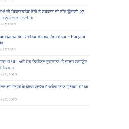
ਜ਼ਮਾਂ ਦੀ ਰਿਕਾਰਡਤੋੜ ਰੈਲੀ ਨੇ ਸਰਕਾਰ ਦੀ ਨੀਂਦ ਉਡਾਈ; 27
ਤ ਨੂੰ ਗੱਲਬਾਤ ਲਈ ਸੱਦਾ
st 7, 2026
amnama Sri Darbar Sahib, Amritsar – Punjabi
ia
st 7, 2026
ਸਭਾ ‘ਚ UPI ਅਤੇ ਹੋਰ ਡਿਜ਼ੀਟਲ ਭੁਗਤਾਨਾਂ ‘ਤੇ ਚਾਰਜ ਲਗਾਉਣ
ਬਿੱਲ ਪਾਸ
st 6, 2026
स्त को मोहाली के होटल एंकरेज में सजेगा “तीज मुटियारां दी” का
st 6, 2026