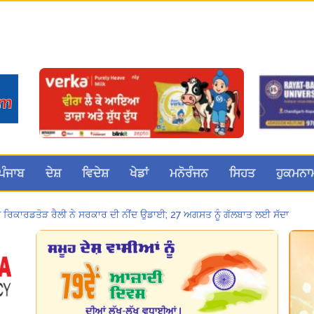
ਪੰਜਾਬ
ਦੇਸ਼
ਵਿਦੇਸ਼
ਖੇਡਾਂ
ਮਨੋਰੰਜਨ
ਸਿਹਤ
ਹੁਕਮਨਾ
 ਦੀ ਰਿਕਾਰਡਤੋੜ ਰੈਲੀ ਨੇ ਸਰਕਾਰ ਦੀ ਨੀਂਦ ਉਡਾਈ; 27 ਅਗਸਤ ਨੂੰ ਗੱਲਬਾਤ ਲਈ ਸੱਦਾ
a Sri Darbar Sahib, Amritsar – Punjabi Dunia
ਚ UPI ਅਤੇ ਹੋਰ ਡਿਜ਼ੀਟਲ ਭੁਗਤਾਨਾਂ ‘ਤੇ ਚਾਰਜ ਲਗਾਉਣ ਲਈ ਬਿੱਲ ਪਾਸ
मोहाली के होटल एंकरेज में सजेगा “तीज मुटियारां दी” का रंग
ਸ਼ਣ ਮਾਮਲੇ ‘ਚ ਤਹਿਲਕਾ ਮੈਗਜ਼ੀਨ ਦੇ ਸਾਬਕਾ ਸੰਪਾਦਕ ਤਰੁਣ ਤੇਜਪਾਲ ਨੂੰ 10 ਸਾਲ ਦੀ ਕੈਦ
ਸ ਪੈਨਸ਼ਨਰ ਐਸੋਸੀਏਸ਼ਨ ਦੇ ਹਜ਼ਾਰਾਂ ਮੈਂਬਰਾਂ ਨੇ ਮਹਾਂ ਰੈਲੀ ਵਿੱਚ ਭਰੀ ਹਾਜ਼ਰੀ