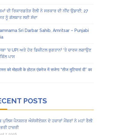
ਜ਼ਮਾਂ ਦੀ ਰਿਕਾਰਡਤੋੜ ਰੈਲੀ ਨੇ ਸਰਕਾਰ ਦੀ ਨੀਂਦ ਉਡਾਈ; 27
ਤ ਨੂੰ ਗੱਲਬਾਤ ਲਈ ਸੱਦਾ
amnama Sri Darbar Sahib, Amritsar – Punjabi
ia
ਸਭਾ ‘ਚ UPI ਅਤੇ ਹੋਰ ਡਿਜ਼ੀਟਲ ਭੁਗਤਾਨਾਂ ‘ਤੇ ਚਾਰਜ ਲਗਾਉਣ
ਬਿੱਲ ਪਾਸ
स्त को मोहाली के होटल एंकरेज में सजेगा “तीज मुटियारां दी” का
ECENT POSTS
ਬ ਪੁਲਿਸ ਪੈਨਸ਼ਨਰ ਐਸੋਸੀਏਸ਼ਨ ਦੇ ਹਜ਼ਾਰਾਂ ਮੈਂਬਰਾਂ ਨੇ ਮਹਾਂ ਰੈਲੀ
 ਭਰੀ ਹਾਜ਼ਰੀ
st 7, 2026