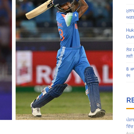
ਮੁਲਾ
ਅਗਸ
Huk
Dun
ਲੋਕ 
ਲਈ 
8 अग
रंग
R
ਪੰਜਾ
ਵਿੱਚ
Augu