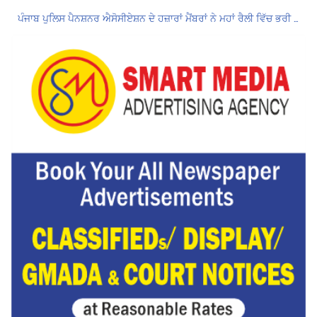
ਪੰਜਾਬ ਪੁਲਿਸ ਪੈਨਸ਼ਨਰ ਐਸੋਸੀਏਸ਼ਨ ਦੇ ਹਜ਼ਾਰਾਂ ਮੈਂਬਰਾਂ ਨੇ ਮਹਾਂ ਰੈਲੀ ਵਿੱਚ ਭਰੀ ਹਾਜ਼ਰੀ
ਮੁਲਾਜ਼ਮਾਂ ਦੀ ਰਿਕਾਰਡਤੋੜ ਰੈਲੀ ਨੇ ਸਰਕਾਰ ਦੀ ਨੀਂਦ ਉਡਾਈ; 27 ਅਗਸਤ ਨੂੰ ਗੱਲਬਾਤ ਲਈ ਸੱਦਾ
Hukamnama Sri Darbar Sahib, Amritsar – Punjabi Dunia
ਲੋਕ ਸਭਾ ‘ਚ UPI ਅਤੇ ਹੋਰ ਡਿਜ਼ੀਟਲ ਭੁਗਤਾਨਾਂ ‘ਤੇ ਚਾਰਜ ਲਗਾਉਣ ਲਈ ਬਿੱਲ ਪਾਸ
8 अगस्त को मोहाली के होटल एंकरेज में सजेगा “तीज मुटियारां दी” का रंग
Hukamnama Sri Darbar Sahib, Amritsar – Punjabi Dunia