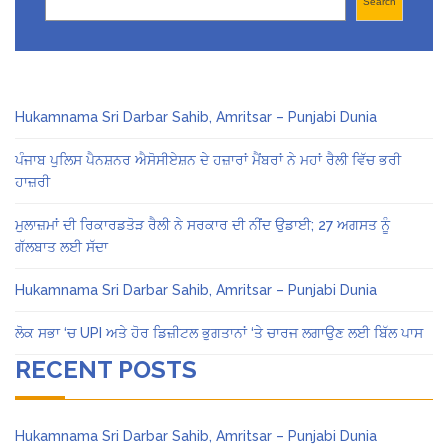
Search
Hukamnama Sri Darbar Sahib, Amritsar – Punjabi Dunia
ਪੰਜਾਬ ਪੁਲਿਸ ਪੈਨਸ਼ਨਰ ਐਸੋਸੀਏਸ਼ਨ ਦੇ ਹਜ਼ਾਰਾਂ ਮੈਂਬਰਾਂ ਨੇ ਮਹਾਂ ਰੈਲੀ ਵਿੱਚ ਭਰੀ
ਹਾਜ਼ਰੀ
ਮੁਲਾਜ਼ਮਾਂ ਦੀ ਰਿਕਾਰਡਤੋੜ ਰੈਲੀ ਨੇ ਸਰਕਾਰ ਦੀ ਨੀਂਦ ਉਡਾਈ; 27 ਅਗਸਤ ਨੂੰ
ਗੱਲਬਾਤ ਲਈ ਸੱਦਾ
Hukamnama Sri Darbar Sahib, Amritsar – Punjabi Dunia
ਲੋਕ ਸਭਾ ‘ਚ UPI ਅਤੇ ਹੋਰ ਡਿਜ਼ੀਟਲ ਭੁਗਤਾਨਾਂ ‘ਤੇ ਚਾਰਜ ਲਗਾਉਣ ਲਈ ਬਿੱਲ ਪਾਸ
RECENT POSTS
Hukamnama Sri Darbar Sahib, Amritsar – Punjabi Dunia