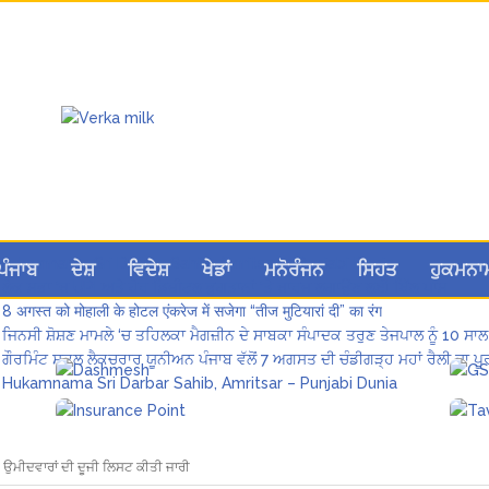
Hukamnama Sri Darbar Sahib, Amritsar – Punjabi Dunia
ਪੰਜਾਬ
ਦੇਸ਼
ਵਿਦੇਸ਼
ਖੇਡਾਂ
ਮਨੋਰੰਜਨ
ਸਿਹਤ
ਹੁਕਮਨਾ
ਲੋਕ ਸਭਾ ‘ਚ UPI ਅਤੇ ਹੋਰ ਡਿਜ਼ੀਟਲ ਭੁਗਤਾਨਾਂ ‘ਤੇ ਚਾਰਜ ਲਗਾਉਣ ਲਈ ਬਿੱਲ ਪਾਸ
8 अगस्त को मोहाली के होटल एंकरेज में सजेगा “तीज मुटियारां दी” का रंग
ਜਿਨਸੀ ਸ਼ੋਸ਼ਣ ਮਾਮਲੇ ‘ਚ ਤਹਿਲਕਾ ਮੈਗਜ਼ੀਨ ਦੇ ਸਾਬਕਾ ਸੰਪਾਦਕ ਤਰੁਣ ਤੇਜਪਾਲ ਨੂੰ 10 ਸਾਲ
ਗੌਰਮਿੰਟ ਸਕੂਲ ਲੈਕਚਰਾਰ ਯੂਨੀਅਨ ਪੰਜਾਬ ਵੱਲੋਂ 7 ਅਗਸਤ ਦੀ ਚੰਡੀਗੜ੍ਹ ਮਹਾਂ ਰੈਲੀ ਦਾ
Hukamnama Sri Darbar Sahib, Amritsar – Punjabi Dunia
 ਉਮੀਦਵਾਰਾਂ ਦੀ ਦੂਜੀ ਲਿਸਟ ਕੀਤੀ ਜਾਰੀ