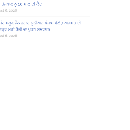
 ਤੇਜਪਾਲ ਨੂੰ 10 ਸਾਲ ਦੀ ਕੈਦ
st 6, 2026
ਿੰਟ ਸਕੂਲ ਲੈਕਚਰਾਰ ਯੂਨੀਅਨ ਪੰਜਾਬ ਵੱਲੋਂ 7 ਅਗਸਤ ਦੀ
ਗੜ੍ਹ ਮਹਾਂ ਰੈਲੀ ਦਾ ਪੂਰਨ ਸਮਰਥਨ
st 6, 2026