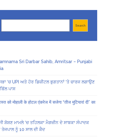
Search
Search
amnama Sri Darbar Sahib, Amritsar – Punjabi
ia
ਸਭਾ ‘ਚ UPI ਅਤੇ ਹੋਰ ਡਿਜ਼ੀਟਲ ਭੁਗਤਾਨਾਂ ‘ਤੇ ਚਾਰਜ ਲਗਾਉਣ
ਬਿੱਲ ਪਾਸ
स्त को मोहाली के होटल एंकरेज में सजेगा “तीज मुटियारां दी” का
ੀ ਸ਼ੋਸ਼ਣ ਮਾਮਲੇ ‘ਚ ਤਹਿਲਕਾ ਮੈਗਜ਼ੀਨ ਦੇ ਸਾਬਕਾ ਸੰਪਾਦਕ
 ਤੇਜਪਾਲ ਨੂੰ 10 ਸਾਲ ਦੀ ਕੈਦ