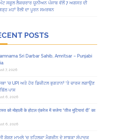
ਿੰਟ ਸਕੂਲ ਲੈਕਚਰਾਰ ਯੂਨੀਅਨ ਪੰਜਾਬ ਵੱਲੋਂ 7 ਅਗਸਤ ਦੀ
ਗੜ੍ਹ ਮਹਾਂ ਰੈਲੀ ਦਾ ਪੂਰਨ ਸਮਰਥਨ
ECENT POSTS
amnama Sri Darbar Sahib, Amritsar – Punjabi
ia
st 7, 2026
ਸਭਾ ‘ਚ UPI ਅਤੇ ਹੋਰ ਡਿਜ਼ੀਟਲ ਭੁਗਤਾਨਾਂ ‘ਤੇ ਚਾਰਜ ਲਗਾਉਣ
ਬਿੱਲ ਪਾਸ
st 6, 2026
स्त को मोहाली के होटल एंकरेज में सजेगा “तीज मुटियारां दी” का
st 6, 2026
ੀ ਸ਼ੋਸ਼ਣ ਮਾਮਲੇ ‘ਚ ਤਹਿਲਕਾ ਮੈਗਜ਼ੀਨ ਦੇ ਸਾਬਕਾ ਸੰਪਾਦਕ