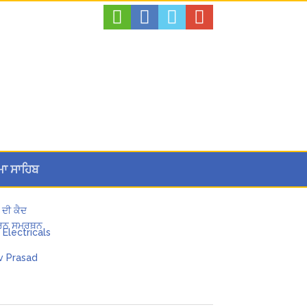
ਮਾ ਸਾਹਿਬ
 ਦੀ ਕੈਦ
 ਪੂਰਨ ਸਮਰਥਨ