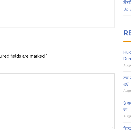
ਗੌਰਮ
ਚੰਡੀ
R
Huk
ired fields are marked
*
Dun
Augu
ਲੋਕ 
ਲਈ 
Augu
8 अग
रंग
Augu
ਜਿਨਸ