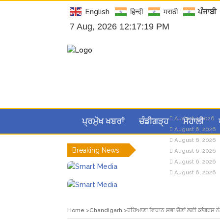
English
हिन्दी
मराठी
ਪੰਜਾਬੀ
7 Aug, 2026 12:17:20 PM
August 7, 2026
ਪ੍ਰਮੁੱਖ ਖਬਰਾਂ
ਚੰਡੀਗੜ੍ਹ
ਮੋਹਾਲੀ
August 6, 2026
August 6, 2026
Breaking News
August 6, 2026
August 6, 2026
August 6, 2026
Home
Chandigarh
ਹਰਿਆਣਾ ਵਿਧਾਨ ਸਭਾ ਚੋਣਾਂ ਲਈ ਕਾਂਗਰਸ ਨੇ