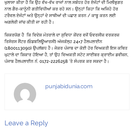
ਖੁਲਾਸਾ ਕੀਤਾ ਹੈ ਕਿ ਉਹ ਵੱਖ-ਵੱਖ ਰਾਜਾਂ ਨਾਲ ਸਬੰਧਤ ਹੋਰ ਏਜੰਟਾਂ ਦੀ ਮਿਲੀਭੁਗਤ
ਨਾਲ ਗੈਰ-ਕਾਨੂੰਨੀ ਗਤੀਵਿਧੀਆਂ ਕਰ ਰਹੇ ਸਨ। ਉਨ੍ਹਾਂ ਕਿਹਾ ਕਿ ਅਜਿਹੇ ਹੋਰ
ਟਰੈਵਲ ਏਜੰਟਾਂ ਅਤੇ ਉਨ੍ਹਾਂ ਦੇ ਸਾਥੀਆਂ ਦੀ ਪਛਾਣ ਕਰਨ / ਕਾਬੂ ਕਰਨ ਲਈ
ਅਗਲੇਰੀ ਜਾਂਚ ਕੀਤੀ ਜਾ ਰਹੀ ਹੈ।
ਜ਼ਿਕਰਯੋਗ ਹੈ ਕਿ ਵਿਦੇਸ਼ ਮੰਤਰਾਲੇ ਦਾ ਸੁਵਿਧਾ ਕੇਂਦਰ ਵਜੋਂ ਓਵਰਸੀਜ਼ ਵਰਕਰਜ਼
ਰਿਸੋਰਸ ਸੈਂਟਰ (ਓਡਬਲਿਊਆਰਸੀ) ਅੱਜਕੱਲ੍ਹ 24×7 ਹੈਲਪਲਾਈਨ
(1800113090) ਉਪਲੱਬਧ ਹੈ। ਜੇਕਰ ਪੰਜਾਬ ਦਾ ਕੋਈ ਹੋਰ ਵਿਅਕਤੀ ਇਸ ਕਥਿਤ
ਘੁਟਾਲੇ ਦਾ ਸ਼ਿਕਾਰ ਹੋਇਆ ਹੈ, ਤਾਂ ਉਹ ਵਿਅਕਤੀ ਸਟੇਟ ਸਾਈਬਰ ਕ੍ਰਾਈਮ ਡਵੀਜ਼ਨ,
ਪੰਜਾਬ ਹੈਲਪਲਾਈਨ ਨੰ. 0172-2226258 ’ਤੇ ਸੰਪਰਕ ਕਰ ਸਕਦਾ ਹੈ।
punjabidunia.com
Leave a Reply