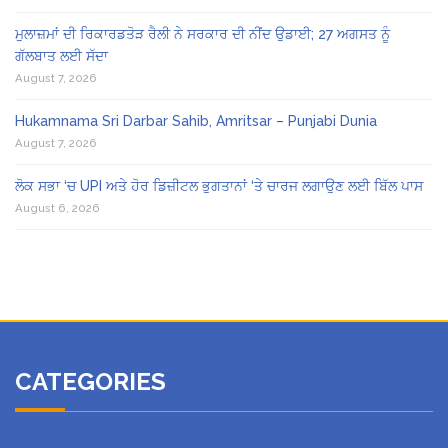
ਮੁਲਾਜ਼ਮਾਂ ਦੀ ਰਿਕਾਰਡਤੋੜ ਰੈਲੀ ਨੇ ਸਰਕਾਰ ਦੀ ਨੀਂਦ ਉਡਾਈ; 27 ਅਗਸਤ ਨੂੰ
ਗੱਲਬਾਤ ਲਈ ਸੱਦਾ
August 7, 2026
Hukamnama Sri Darbar Sahib, Amritsar – Punjabi Dunia
August 7, 2026
ਲੋਕ ਸਭਾ ‘ਚ UPI ਅਤੇ ਹੋਰ ਡਿਜ਼ੀਟਲ ਭੁਗਤਾਨਾਂ ‘ਤੇ ਚਾਰਜ ਲਗਾਉਣ ਲਈ ਬਿੱਲ ਪਾਸ
August 6, 2026
CATEGORIES