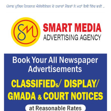
ਪੰਜਾਬ ਪੁਲਿਸ ਪੈਨਸ਼ਨਰ ਐਸੋਸੀਏਸ਼ਨ ਦੇ ਹਜ਼ਾਰਾਂ ਮੈਂਬਰਾਂ ਨੇ ਮਹਾਂ ਰੈਲੀ ਵਿੱਚ ਭਰੀ ਹਾਜ਼ਰੀ
ਮੁਲਾਜ਼ਮਾਂ ਦੀ ਰਿਕਾਰਡਤੋੜ ਰੈਲੀ ਨੇ ਸਰਕਾਰ ਦੀ ਨੀਂਦ ਉਡਾਈ; 27 ਅਗਸਤ ਨੂੰ ਗੱਲਬਾਤ ਲਈ ਸੱਦਾ
Hukamnama Sri Darbar Sahib, Amritsar – Punjabi Dunia
ਲੋਕ ਸਭਾ ‘ਚ UPI ਅਤੇ ਹੋਰ ਡਿਜ਼ੀਟਲ ਭੁਗਤਾਨਾਂ ‘ਤੇ ਚਾਰਜ ਲਗਾਉਣ ਲਈ ਬਿੱਲ ਪਾਸ
8 अगस्त को मोहाली के होटल एंकरेज में सजेगा “तीज मुटियारां दी” का रंग
Hukamnama Sri Darbar Sahib, Amritsar – Punjabi Dunia