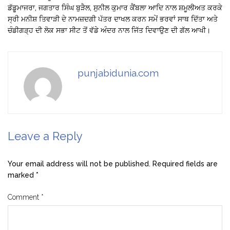
ਡੱਡੂਮਾਜਰਾ, ਜਗਤਾਰ ਸਿੰਘ ਬੁੜੈਲ, ਸੁਨੀਲ ਕੁਮਾਰ ਕੈਂਬਲਾ ਆਦਿ ਨਾਲ ਸ਼ਮੂਲੀਅਤ ਕਰਕੇ
ਸ੍ਰੀ ਮਨੀਸ਼ ਤਿਵਾੜੀ ਦੇ ਨਾਮਜ਼ਦਗੀ ਪੱਤਰ ਦਾਖਲ ਕਰਨ ਸਮੇਂ ਭਰਵਾਂ ਸਾਥ ਦਿੱਤਾ ਅਤੇ
ਚੰਡੀਗੜ੍ਹ ਦੀ ਲੋਕ ਸਭਾ ਸੀਟ ਤੋਂ ਵੱਡੇ ਅੰਦਰ ਨਾਲ ਜਿੱਤ ਦਿਵਾਉਣ ਦੀ ਗੱਲ ਆਖੀ।
punjabidunia.com
Leave a Reply
Your email address will not be published.
Required fields are
marked
*
Comment
*