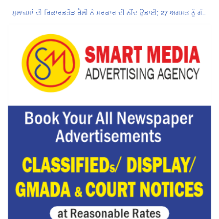
ਮੁਲਾਜ਼ਮਾਂ ਦੀ ਰਿਕਾਰਡਤੋੜ ਰੈਲੀ ਨੇ ਸਰਕਾਰ ਦੀ ਨੀਂਦ ਉਡਾਈ; 27 ਅਗਸਤ ਨੂੰ ਗੱਲਬਾਤ ਲਈ ਸੱਦਾ
Hukamnama Sri Darbar Sahib, Amritsar – Punjabi Dunia
ਲੋਕ ਸਭਾ ‘ਚ UPI ਅਤੇ ਹੋਰ ਡਿਜ਼ੀਟਲ ਭੁਗਤਾਨਾਂ ‘ਤੇ ਚਾਰਜ ਲਗਾਉਣ ਲਈ ਬਿੱਲ ਪਾਸ
8 अगस्त को मोहाली के होटल एंकरेज में सजेगा “तीज मुटियारां दी” का रंग
ਜਿਨਸੀ ਸ਼ੋਸ਼ਣ ਮਾਮਲੇ ‘ਚ ਤਹਿਲਕਾ ਮੈਗਜ਼ੀਨ ਦੇ ਸਾਬਕਾ ਸੰਪਾਦਕ ਤਰੁਣ ਤੇਜਪਾਲ ਨੂੰ 10 ਸਾਲ ਦੀ ਕੈਦ
ਪੰਜਾਬ ਪੁਲਿਸ ਪੈਨਸ਼ਨਰ ਐਸੋਸੀਏਸ਼ਨ ਦੇ ਹਜ਼ਾਰਾਂ ਮੈਂਬਰਾਂ ਨੇ ਮਹਾਂ ਰੈਲੀ ਵਿੱਚ ਭਰੀ ਹਾਜ਼ਰੀ