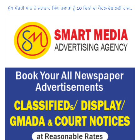
ਮੁੱਖ ਮੰਤਰੀ ਮਾਨ ਨੇ ਜਗਤਾਰ ਸਿੰਘ ਹਵਾਰਾ ਨੂੰ 10 ਦਿਨਾਂ ਦੀ ਪੈਰੋਲ ਦੇਣ ਲਈ ਰਾਜਪਾਲ ਨੂੰ ਲਿਖਿਆ ਪੱਤਰ
Hukamnama Sri Darbar Sahib, Amritsar – Punjabi Dunia
ਪੰਜਾਬ ਪੁਲਿਸ ਪੈਨਸ਼ਨਰ ਐਸੋਸੀਏਸ਼ਨ ਦੇ ਹਜ਼ਾਰਾਂ ਮੈਂਬਰਾਂ ਨੇ ਮਹਾਂ ਰੈਲੀ ਵਿੱਚ ਭਰੀ ਹਾਜ਼ਰੀ
ਮੁਲਾਜ਼ਮਾਂ ਦੀ ਰਿਕਾਰਡਤੋੜ ਰੈਲੀ ਨੇ ਸਰਕਾਰ ਦੀ ਨੀਂਦ ਉਡਾਈ; 27 ਅਗਸਤ ਨੂੰ ਗੱਲਬਾਤ ਲਈ ਸੱਦਾ
Hukamnama Sri Darbar Sahib, Amritsar – Punjabi Dunia
CM ਮਾਨ ਨੇ 866 ਨੌਜਵਾਨਾਂ ਨੂੰ ਸਰਕਾਰੀ ਨੌਕਰੀਆਂ ਦੇ ਨਿਯੁਕਤੀ ਪੱਤਰ ਸੌਂਪੇ