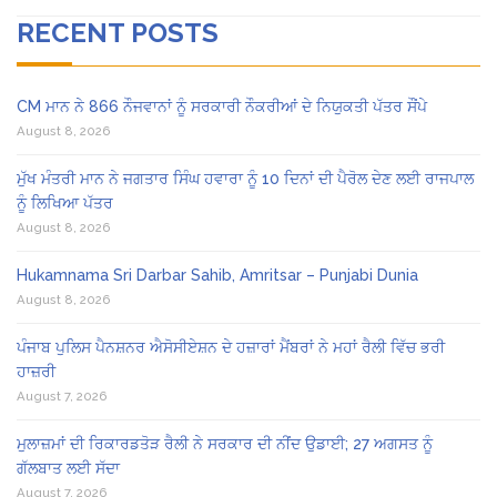
RECENT POSTS
CM ਮਾਨ ਨੇ 866 ਨੌਜਵਾਨਾਂ ਨੂੰ ਸਰਕਾਰੀ ਨੌਕਰੀਆਂ ਦੇ ਨਿਯੁਕਤੀ ਪੱਤਰ ਸੌਂਪੇ
August 8, 2026
ਮੁੱਖ ਮੰਤਰੀ ਮਾਨ ਨੇ ਜਗਤਾਰ ਸਿੰਘ ਹਵਾਰਾ ਨੂੰ 10 ਦਿਨਾਂ ਦੀ ਪੈਰੋਲ ਦੇਣ ਲਈ ਰਾਜਪਾਲ
ਨੂੰ ਲਿਖਿਆ ਪੱਤਰ
August 8, 2026
Hukamnama Sri Darbar Sahib, Amritsar – Punjabi Dunia
August 8, 2026
ਪੰਜਾਬ ਪੁਲਿਸ ਪੈਨਸ਼ਨਰ ਐਸੋਸੀਏਸ਼ਨ ਦੇ ਹਜ਼ਾਰਾਂ ਮੈਂਬਰਾਂ ਨੇ ਮਹਾਂ ਰੈਲੀ ਵਿੱਚ ਭਰੀ
ਹਾਜ਼ਰੀ
August 7, 2026
ਮੁਲਾਜ਼ਮਾਂ ਦੀ ਰਿਕਾਰਡਤੋੜ ਰੈਲੀ ਨੇ ਸਰਕਾਰ ਦੀ ਨੀਂਦ ਉਡਾਈ; 27 ਅਗਸਤ ਨੂੰ
ਗੱਲਬਾਤ ਲਈ ਸੱਦਾ
August 7, 2026