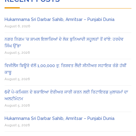
Hukamnama Sri Darbar Sahib, Amritsar – Punjabi Dunia
August 6, 2026
ਨਗਰ ਨਿਗਮ ‘ਚ ਸ਼ਾਮਲ ਇਲਾਕਿਆਂ ਦੇ ਲੋਕ ਬੁਨਿਆਦੀ ਸਹੂਲਤਾਂ ਤੋਂ ਵਾਂਝੇ: ਹਰਦੇਵ
ਸਿੰਘ ਉੱਭਾ
August 5, 2026
ਵਿਜੀਲੈਂਸ ਬਿਊਰੋ ਵੱਲੋਂ 1,00,000 ਰੁ: ਰਿਸ਼ਵਤ ਲੈਂਦੀ ਸੀਨੀਅਰ ਸਹਾਇਕ ਰੰਗੇ ਹੱਥੀਂ
ਕਾਬੂ
August 5, 2026
6ਵੇਂ ਪੇ-ਕਮਿਸ਼ਨ ਦੇ ਬਕਾਇਆ ਏਰੀਅਰ ਜਾਰੀ ਕਰਨ ਲਈ ਰਿਟਾਇਰਡ ਮੁਲਾਜ਼ਮਾਂ ਦਾ
ਅਲਟੀਮੇਟਮ
August 5, 2026
Hukamnama Sri Darbar Sahib, Amritsar – Punjabi Dunia
August 5, 2026