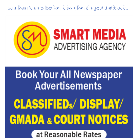
ਨਗਰ ਨਿਗਮ ‘ਚ ਸ਼ਾਮਲ ਇਲਾਕਿਆਂ ਦੇ ਲੋਕ ਬੁਨਿਆਦੀ ਸਹੂਲਤਾਂ ਤੋਂ ਵਾਂਝੇ: ਹਰਦੇਵ ਸਿੰਘ ਉੱਭਾ
ਵਿਜੀਲੈਂਸ ਬਿਊਰੋ ਵੱਲੋਂ 1,00,000 ਰੁ: ਰਿਸ਼ਵਤ ਲੈਂਦੀ ਸੀਨੀਅਰ ਸਹਾਇਕ ਰੰਗੇ ਹੱਥੀਂ ਕਾਬੂ
6ਵੇਂ ਪੇ-ਕਮਿਸ਼ਨ ਦੇ ਬਕਾਇਆ ਏਰੀਅਰ ਜਾਰੀ ਕਰਨ ਲਈ ਰਿਟਾਇਰਡ ਮੁਲਾਜ਼ਮਾਂ ਦਾ ਅਲਟੀਮੇਟਮ
Hukamnama Sri Darbar Sahib, Amritsar – Punjabi Dunia
ਪੰਜਾਬ ਵਿਧਾਨ ਸਭਾ ਵੱਲੋਂ E-20 ਪੈਟਰੋਲ ਦੀ ਲਾਜ਼ਮੀ ਵਰਤੋਂ ਰੋਕਣ ਲਈ ਮਤਾ ਪਾਸ
Hukamnama Sri Darbar Sahib, Amritsar – Punjabi Dunia