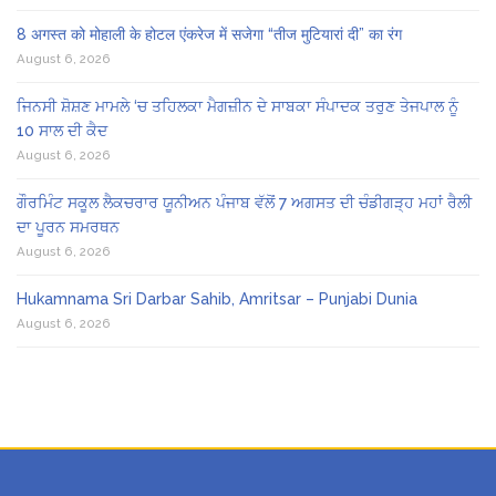
8 अगस्त को मोहाली के होटल एंकरेज में सजेगा “तीज मुटियारां दी” का रंग
August 6, 2026
ਜਿਨਸੀ ਸ਼ੋਸ਼ਣ ਮਾਮਲੇ ‘ਚ ਤਹਿਲਕਾ ਮੈਗਜ਼ੀਨ ਦੇ ਸਾਬਕਾ ਸੰਪਾਦਕ ਤਰੁਣ ਤੇਜਪਾਲ ਨੂੰ
10 ਸਾਲ ਦੀ ਕੈਦ
August 6, 2026
ਗੌਰਮਿੰਟ ਸਕੂਲ ਲੈਕਚਰਾਰ ਯੂਨੀਅਨ ਪੰਜਾਬ ਵੱਲੋਂ 7 ਅਗਸਤ ਦੀ ਚੰਡੀਗੜ੍ਹ ਮਹਾਂ ਰੈਲੀ
ਦਾ ਪੂਰਨ ਸਮਰਥਨ
August 6, 2026
Hukamnama Sri Darbar Sahib, Amritsar – Punjabi Dunia
August 6, 2026