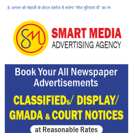
8 अगस्त को मोहाली के होटल एंकरेज में सजेगा “तीज मुटियारां दी” का रंग
ਜਿਨਸੀ ਸ਼ੋਸ਼ਣ ਮਾਮਲੇ ‘ਚ ਤਹਿਲਕਾ ਮੈਗਜ਼ੀਨ ਦੇ ਸਾਬਕਾ ਸੰਪਾਦਕ ਤਰੁਣ ਤੇਜਪਾਲ ਨੂੰ 10 ਸਾਲ ਦੀ ਕੈਦ
ਗੌਰਮਿੰਟ ਸਕੂਲ ਲੈਕਚਰਾਰ ਯੂਨੀਅਨ ਪੰਜਾਬ ਵੱਲੋਂ 7 ਅਗਸਤ ਦੀ ਚੰਡੀਗੜ੍ਹ ਮਹਾਂ ਰੈਲੀ ਦਾ ਪੂਰਨ ਸਮਰਥਨ
Hukamnama Sri Darbar Sahib, Amritsar – Punjabi Dunia
ਨਗਰ ਨਿਗਮ ‘ਚ ਸ਼ਾਮਲ ਇਲਾਕਿਆਂ ਦੇ ਲੋਕ ਬੁਨਿਆਦੀ ਸਹੂਲਤਾਂ ਤੋਂ ਵਾਂਝੇ: ਹਰਦੇਵ ਸਿੰਘ ਉੱਭਾ
ਲੋਕ ਸਭਾ ‘ਚ UPI ਅਤੇ ਹੋਰ ਡਿਜ਼ੀਟਲ ਭੁਗਤਾਨਾਂ ‘ਤੇ ਚਾਰਜ ਲਗਾਉਣ ਲਈ ਬਿੱਲ ਪਾਸ