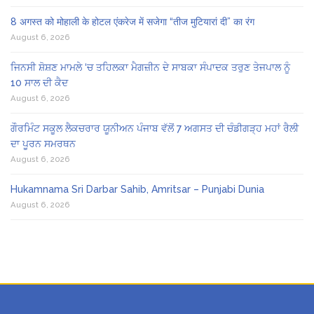
8 अगस्त को मोहाली के होटल एंकरेज में सजेगा “तीज मुटियारां दी” का रंग
August 6, 2026
ਜਿਨਸੀ ਸ਼ੋਸ਼ਣ ਮਾਮਲੇ ‘ਚ ਤਹਿਲਕਾ ਮੈਗਜ਼ੀਨ ਦੇ ਸਾਬਕਾ ਸੰਪਾਦਕ ਤਰੁਣ ਤੇਜਪਾਲ ਨੂੰ
10 ਸਾਲ ਦੀ ਕੈਦ
August 6, 2026
ਗੌਰਮਿੰਟ ਸਕੂਲ ਲੈਕਚਰਾਰ ਯੂਨੀਅਨ ਪੰਜਾਬ ਵੱਲੋਂ 7 ਅਗਸਤ ਦੀ ਚੰਡੀਗੜ੍ਹ ਮਹਾਂ ਰੈਲੀ
ਦਾ ਪੂਰਨ ਸਮਰਥਨ
August 6, 2026
Hukamnama Sri Darbar Sahib, Amritsar – Punjabi Dunia
August 6, 2026