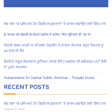
ਲੋਕ ਸਭਾ ‘ਚ UPI ਅਤੇ ਹੋਰ ਡਿਜ਼ੀਟਲ ਭੁਗਤਾਨਾਂ ‘ਤੇ ਚਾਰਜ ਲਗਾਉਣ ਲਈ ਬਿੱਲ ਪਾਸ
8 अगस्त को मोहाली के होटल एंकरेज में सजेगा “तीज मुटियारां दी” का रंग
ਜਿਨਸੀ ਸ਼ੋਸ਼ਣ ਮਾਮਲੇ ‘ਚ ਤਹਿਲਕਾ ਮੈਗਜ਼ੀਨ ਦੇ ਸਾਬਕਾ ਸੰਪਾਦਕ ਤਰੁਣ ਤੇਜਪਾਲ ਨੂੰ
10 ਸਾਲ ਦੀ ਕੈਦ
ਗੌਰਮਿੰਟ ਸਕੂਲ ਲੈਕਚਰਾਰ ਯੂਨੀਅਨ ਪੰਜਾਬ ਵੱਲੋਂ 7 ਅਗਸਤ ਦੀ ਚੰਡੀਗੜ੍ਹ ਮਹਾਂ ਰੈਲੀ
ਦਾ ਪੂਰਨ ਸਮਰਥਨ
Hukamnama Sri Darbar Sahib, Amritsar – Punjabi Dunia
RECENT POSTS
ਲੋਕ ਸਭਾ ‘ਚ UPI ਅਤੇ ਹੋਰ ਡਿਜ਼ੀਟਲ ਭੁਗਤਾਨਾਂ ‘ਤੇ ਚਾਰਜ ਲਗਾਉਣ ਲਈ ਬਿੱਲ ਪਾਸ
August 6, 2026