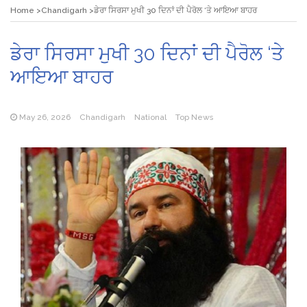
Home
Chandigarh
ਡੇਰਾ ਸਿਰਸਾ ਮੁਖੀ 30 ਦਿਨਾਂ ਦੀ ਪੈਰੋਲ ‘ਤੇ ਆਇਆ ਬਾਹਰ
ਡੇਰਾ ਸਿਰਸਾ ਮੁਖੀ 30 ਦਿਨਾਂ ਦੀ ਪੈਰੋਲ ‘ਤੇ
ਆਇਆ ਬਾਹਰ
May 26, 2026
Chandigarh
National
Top News