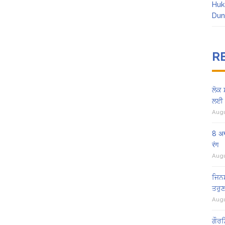
Huk
Dun
R
ਲੋਕ 
ਲਈ 
Augu
8 अग
रंग
Augu
ਜਿਨਸ
ਤਰੁਣ
Augu
ਗੌਰਮ