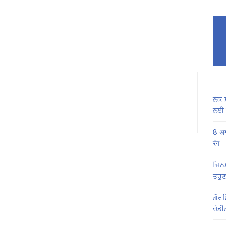
ਲੋਕ 
ਲਈ 
8 अग
रंग
ਜਿਨਸ
ਤਰੁਣ
ਗੌਰਮ
ਚੰਡੀ