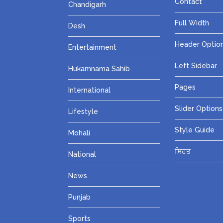
Contact
Chandigarh
Full Width
Desh
Header Optio
Entertainment
Left Sidebar
Hukamnama Sahib
Pages
International
Slider Options
Lifestyle
Style Guide
Mohali
ਸਿਹਤ
National
News
Punjab
Sports