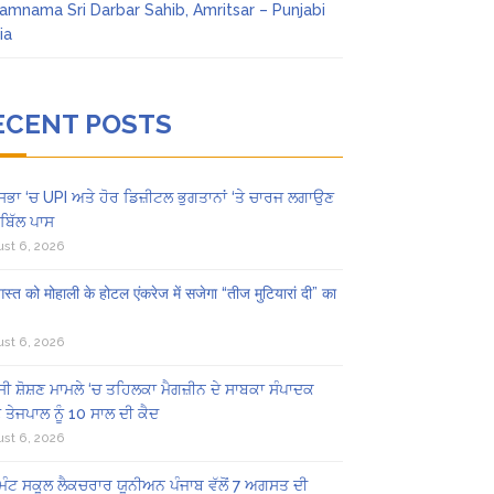
amnama Sri Darbar Sahib, Amritsar – Punjabi
ia
ECENT POSTS
ਸਭਾ ‘ਚ UPI ਅਤੇ ਹੋਰ ਡਿਜ਼ੀਟਲ ਭੁਗਤਾਨਾਂ ‘ਤੇ ਚਾਰਜ ਲਗਾਉਣ
ਬਿੱਲ ਪਾਸ
st 6, 2026
स्त को मोहाली के होटल एंकरेज में सजेगा “तीज मुटियारां दी” का
st 6, 2026
ੀ ਸ਼ੋਸ਼ਣ ਮਾਮਲੇ ‘ਚ ਤਹਿਲਕਾ ਮੈਗਜ਼ੀਨ ਦੇ ਸਾਬਕਾ ਸੰਪਾਦਕ
 ਤੇਜਪਾਲ ਨੂੰ 10 ਸਾਲ ਦੀ ਕੈਦ
st 6, 2026
ਿੰਟ ਸਕੂਲ ਲੈਕਚਰਾਰ ਯੂਨੀਅਨ ਪੰਜਾਬ ਵੱਲੋਂ 7 ਅਗਸਤ ਦੀ